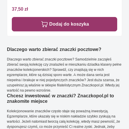
37,50 zł
Dodaj do koszyka
Dlaczego warto zbierać znaczki pocztowe?
Dlaczego warto zbierać znaczki pocztowe? Samodzielnie zacząłeś
zbierać swoją kolekcję czy znalazłeś w mieszkaniu dziadka klasery pełne
znaczków kolekcjonerskich? Sprawdź, czy znajdują się w nich
egzemplarze, które są dzisiaj sporo warte. A może dana seria jest
niepełna i brakuje w niej pojedynczych znaczków? Jest duża szansa, że
uzupełnisz ją właśnie w sklepie filatelistycznym Znaczkopol.pl. Wtedy jej
wartość na pewno wzrośnie.
Chcesz inwestować w znaczki? Znaczkopol.pl to
znakomite miejsce
Kolekcjonowanie znaczków często staje się poważną inwestycją.
Egzemplarze, które ukazały się w niskim nakładzie szybko zyskują na
wartości. Jeżeli natomiast tworzą całą kolekcję, wtedy masz pewność, że
dysponujesz czymś, co może przynieść Ci realne zyski. Jednak, żeby