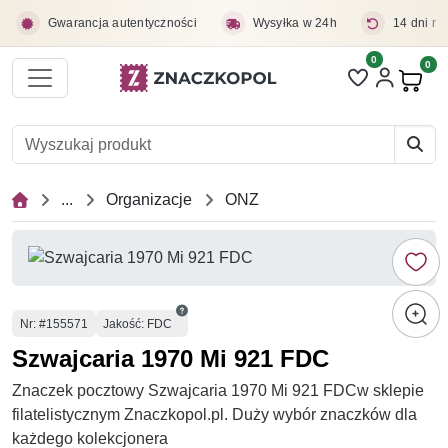
Przejdź do treści głównej
Gwarancja autentyczności
Wysyłka w 24h
14 dni na
0
Liczba pozycji 
0
Pro
...
Organizacje
ONZ
Numer
Nr
: #155571
Jakość: FDC
Szwajcaria 1970 Mi 921 FDC
Znaczek pocztowy Szwajcaria 1970 Mi 921 FDCw sklepie
filatelistycznym Znaczkopol.pl. Duży wybór znaczków dla
każdego kolekcjonera