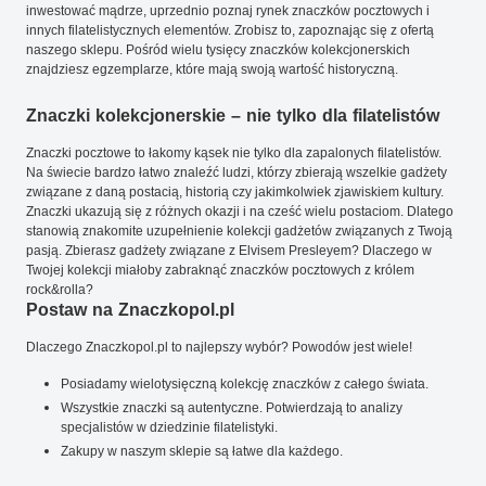
inwestować mądrze, uprzednio poznaj rynek znaczków pocztowych i
innych filatelistycznych elementów. Zrobisz to, zapoznając się z ofertą
naszego sklepu. Pośród wielu tysięcy znaczków kolekcjonerskich
znajdziesz egzemplarze, które mają swoją wartość historyczną.
Znaczki kolekcjonerskie – nie tylko dla filatelistów
Znaczki pocztowe to łakomy kąsek nie tylko dla zapalonych filatelistów.
Na świecie bardzo łatwo znaleźć ludzi, którzy zbierają wszelkie gadżety
związane z daną postacią, historią czy jakimkolwiek zjawiskiem kultury.
Znaczki ukazują się z różnych okazji i na cześć wielu postaciom. Dlatego
stanowią znakomite uzupełnienie kolekcji gadżetów związanych z Twoją
pasją. Zbierasz gadżety związane z Elvisem Presleyem? Dlaczego w
Twojej kolekcji miałoby zabraknąć znaczków pocztowych z królem
rock&rolla?
Postaw na Znaczkopol.pl
Dlaczego Znaczkopol.pl to najlepszy wybór? Powodów jest wiele!
Posiadamy wielotysięczną kolekcję znaczków z całego świata.
Wszystkie znaczki są autentyczne. Potwierdzają to analizy
specjalistów w dziedzinie filatelistyki.
Zakupy w naszym sklepie są łatwe dla każdego.