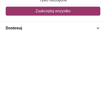
Tylko niezbędne
Mój koszyk
Zaakceptuj wszystko
Adres dostawy
Dostosuj
Polecamy
Znaczki Konie
Znaczki Politycy
Znaczki Żaglowce
Znaczki Kolarstwo
Znaczki Boże Narodzenie
Regulamin
Prywatność
Bezpieczeństwo