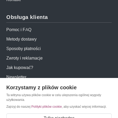
Obsługa klienta
Pomoc i FAQ
Metody dostawy
Sposoby płatności
Zwroty i reklamacje
Jak kupować?
Newsletter
Korzystamy z plików cookie
Konto
Ta witryna używa plików cookie w celu ulepszenia ogólnej wygody
użytkowania.
Moje konto
Zajrzyj do naszej
Polityki plików cookie
, aby uzyskać więcej informacji.
Moje zamówienia