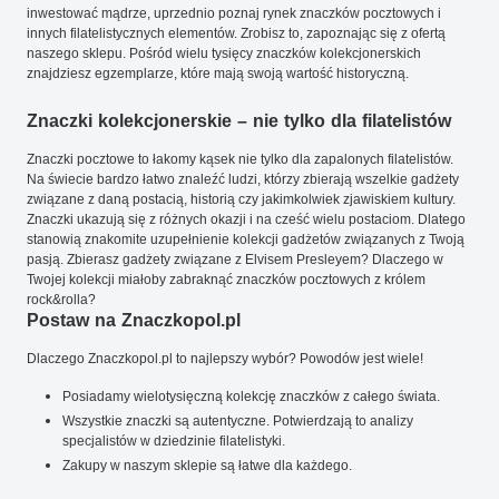
inwestować mądrze, uprzednio poznaj rynek znaczków pocztowych i
innych filatelistycznych elementów. Zrobisz to, zapoznając się z ofertą
naszego sklepu. Pośród wielu tysięcy znaczków kolekcjonerskich
znajdziesz egzemplarze, które mają swoją wartość historyczną.
Znaczki kolekcjonerskie – nie tylko dla filatelistów
Znaczki pocztowe to łakomy kąsek nie tylko dla zapalonych filatelistów.
Na świecie bardzo łatwo znaleźć ludzi, którzy zbierają wszelkie gadżety
związane z daną postacią, historią czy jakimkolwiek zjawiskiem kultury.
Znaczki ukazują się z różnych okazji i na cześć wielu postaciom. Dlatego
stanowią znakomite uzupełnienie kolekcji gadżetów związanych z Twoją
pasją. Zbierasz gadżety związane z Elvisem Presleyem? Dlaczego w
Twojej kolekcji miałoby zabraknąć znaczków pocztowych z królem
rock&rolla?
Postaw na Znaczkopol.pl
Dlaczego Znaczkopol.pl to najlepszy wybór? Powodów jest wiele!
Posiadamy wielotysięczną kolekcję znaczków z całego świata.
Wszystkie znaczki są autentyczne. Potwierdzają to analizy
specjalistów w dziedzinie filatelistyki.
Zakupy w naszym sklepie są łatwe dla każdego.