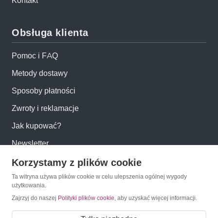
Kontakt
Obsługa klienta
Pomoc i FAQ
Metody dostawy
Sposoby płatności
Zwroty i reklamacje
Jak kupować?
Newsletter
Korzystamy z plików cookie
Konto
Ta witryna używa plików cookie w celu ulepszenia ogólnej wygody
użytkowania.
Moje konto
Zajrzyj do naszej
Polityki plików cookie
, aby uzyskać więcej informacji.
Moje zamówienia