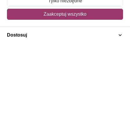
Tylko niezbędne
Mój koszyk
Zaakceptuj wszystko
Adres dostawy
Dostosuj
Polecamy
Znaczki Konie
Znaczki Politycy
Znaczki Żaglowce
Znaczki Kolarstwo
Znaczki Boże Narodzenie
Regulamin
Prywatność
Bezpieczeństwo