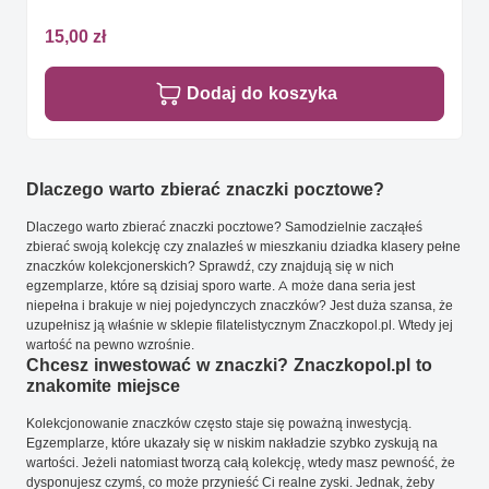
15,00 zł
Dodaj do koszyka
Dlaczego warto zbierać znaczki pocztowe?
Dlaczego warto zbierać znaczki pocztowe? Samodzielnie zacząłeś
zbierać swoją kolekcję czy znalazłeś w mieszkaniu dziadka klasery pełne
znaczków kolekcjonerskich? Sprawdź, czy znajdują się w nich
egzemplarze, które są dzisiaj sporo warte. A może dana seria jest
niepełna i brakuje w niej pojedynczych znaczków? Jest duża szansa, że
uzupełnisz ją właśnie w sklepie filatelistycznym Znaczkopol.pl. Wtedy jej
wartość na pewno wzrośnie.
Chcesz inwestować w znaczki? Znaczkopol.pl to
znakomite miejsce
Kolekcjonowanie znaczków często staje się poważną inwestycją.
Egzemplarze, które ukazały się w niskim nakładzie szybko zyskują na
wartości. Jeżeli natomiast tworzą całą kolekcję, wtedy masz pewność, że
dysponujesz czymś, co może przynieść Ci realne zyski. Jednak, żeby