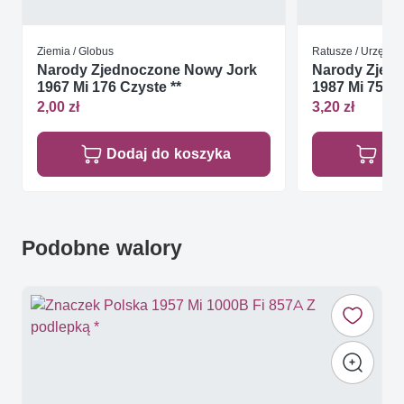
Ziemia / Globus
Ratusze / Urzędy
Narody Zjednoczone Nowy Jork
Narody Zjed
1967 Mi 176 Czyste **
1987 Mi 75-76
2,00 zł
3,20 zł
Dodaj do koszyka
Do
Podobne walory