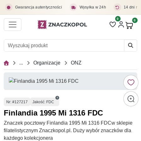
Przejdź do treści głównej
Gwarancja autentyczności
Wysyłka w 24h
14 dni na
0
Liczba pozycji 
0
Pro
...
Organizacje
ONZ
Numer
Nr
: #127217
Jakość: FDC
Finlandia 1995 Mi 1316 FDC
Znaczek pocztowy Finlandia 1995 Mi 1316 FDCw sklepie
filatelistycznym Znaczkopol.pl. Duży wybór znaczków dla
każdego kolekcjonera