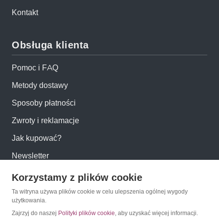
Kontakt
Obsługa klienta
Pomoc i FAQ
Metody dostawy
Sposoby płatności
Zwroty i reklamacje
Jak kupować?
Newsletter
Korzystamy z plików cookie
Konto
Ta witryna używa plików cookie w celu ulepszenia ogólnej wygody
użytkowania.
Moje konto
Zajrzyj do naszej
Polityki plików cookie
, aby uzyskać więcej informacji.