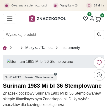
Przejdź do treści głównej
Gwarancja autentyczności
Wysyłka w 24h
14 dni na
0
Liczba pozycji 
0
Pro
...
Muzyka / Taniec
Instrumenty
Numer
Nr
: #124712
Jakość: Stemplowane
Surinam 1983 Mi bl 36 Stemplowane
Znaczek pocztowy Surinam 1983 Mi bl 36 Stemplowanew
sklepie filatelistycznym Znaczkopol.pl. Duży wybór
znaczków dla każdego kolekcjonera