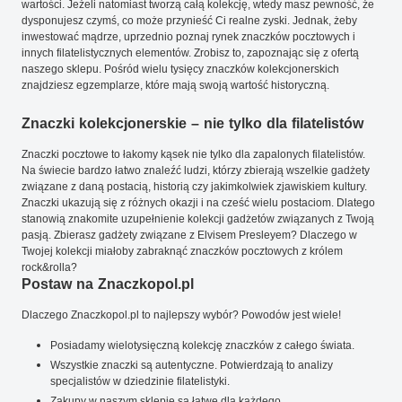
wartości. Jeżeli natomiast tworzą całą kolekcję, wtedy masz pewność, że
dysponujesz czymś, co może przynieść Ci realne zyski. Jednak, żeby
inwestować mądrze, uprzednio poznaj rynek znaczków pocztowych i
innych filatelistycznych elementów. Zrobisz to, zapoznając się z ofertą
naszego sklepu. Pośród wielu tysięcy znaczków kolekcjonerskich
znajdziesz egzemplarze, które mają swoją wartość historyczną.
Znaczki kolekcjonerskie – nie tylko dla filatelistów
Znaczki pocztowe to łakomy kąsek nie tylko dla zapalonych filatelistów.
Na świecie bardzo łatwo znaleźć ludzi, którzy zbierają wszelkie gadżety
związane z daną postacią, historią czy jakimkolwiek zjawiskiem kultury.
Znaczki ukazują się z różnych okazji i na cześć wielu postaciom. Dlatego
stanowią znakomite uzupełnienie kolekcji gadżetów związanych z Twoją
pasją. Zbierasz gadżety związane z Elvisem Presleyem? Dlaczego w
Twojej kolekcji miałoby zabraknąć znaczków pocztowych z królem
rock&rolla?
Postaw na Znaczkopol.pl
Dlaczego Znaczkopol.pl to najlepszy wybór? Powodów jest wiele!
Posiadamy wielotysięczną kolekcję znaczków z całego świata.
Wszystkie znaczki są autentyczne. Potwierdzają to analizy
specjalistów w dziedzinie filatelistyki.
Zakupy w naszym sklepie są łatwe dla każdego.