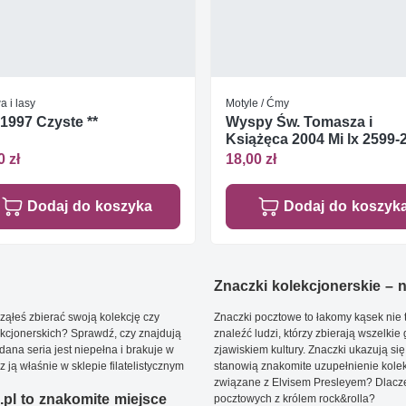
 i lasy
Motyle / Ćmy
 1997 Czyste **
Wyspy Św. Tomasza i
Książęca 2004 Mi lx 2599-
Czyste **
0 zł
18,00 zł
Dodaj do koszyka
Dodaj do koszyk
Znaczki kolekcjonerskie – ni
ąłeś zbierać swoją kolekcję czy
Znaczki pocztowe to łakomy kąsek nie t
kcjonerskich? Sprawdź, czy znajdują
znaleźć ludzi, którzy zbierają wszelkie
dana seria jest niepełna i brakuje w
zjawiskiem kultury. Znaczki ukazują się
ją właśnie w sklepie filatelistycznym
stanowią znakomite uzupełnienie kolek
związane z Elvisem Presleyem? Dlacze
pl to znakomite miejsce
pocztowych z królem rock&rolla?