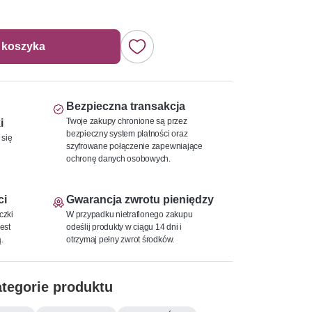
 koszyka
Bezpieczna transakcja
Twoje zakupy chronione są przez
i
bezpieczny system płatności oraz
 się
szyfrowane połączenie zapewniające
ochronę danych osobowych.
ci
Gwarancja zwrotu pieniędzy
czki
W przypadku nietrafionego zakupu
est
odeślij produkty w ciągu 14 dni i
.
otrzymaj pełny zwrot środków.
tegorie produktu