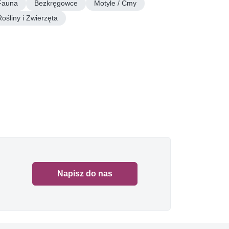
Fauna
Bezkręgowce
Motyle / Ćmy
Rośliny i Zwierzęta
Napisz do nas