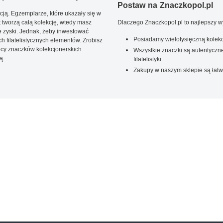
Postaw na Znaczkopol.pl
ją. Egzemplarze, które ukazały się w
t tworzą całą kolekcję, wtedy masz
Dlaczego Znaczkopol.pl to najlepszy 
 zyski. Jednak, żeby inwestować
Posiadamy wielotysięczną kolekc
 filatelistycznych elementów. Zrobisz
ięcy znaczków kolekcjonerskich
Wszystkie znaczki są autentyczne
ą.
filatelistyki.
Zakupy w naszym sklepie są łatw