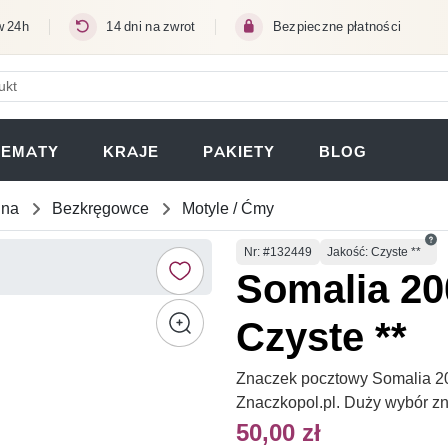
w 24h
14 dni na zwrot
Bezpieczne płatności
ERA SIĘ W NOWEJ KARCIE)
TEMATY
KRAJE
PAKIETY
BLOG
una
Bezkręgowce
Motyle / Ćmy
Numer
Nr
: #132449
Jakość: Czyste **
Somalia 20
Czyste **
Znaczek pocztowy Somalia 200
Znaczkopol.pl. Duży wybór z
50,00 zł