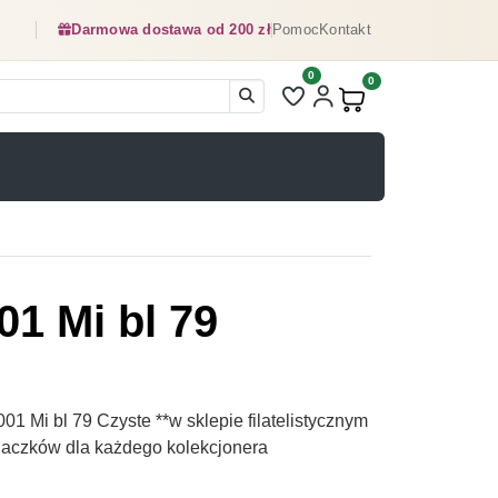
Darmowa dostawa od 200 zł
Pomoc
Kontakt
0
Liczba pozycji na liście ulubionyc
0
Produkty w koszyku:
01 Mi bl 79
1 Mi bl 79 Czyste **w sklepie filatelistycznym
naczków dla każdego kolekcjonera