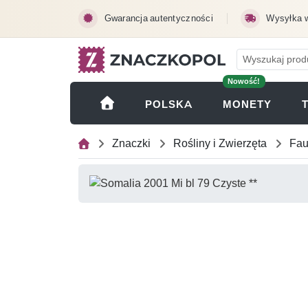
Przejdź do treści głównej
Gwarancja autentyczności
Wysyłka 
Nowość!
(OTWI
POLSKA
MONETY
Znaczki
Rośliny i Zwierzęta
Fa