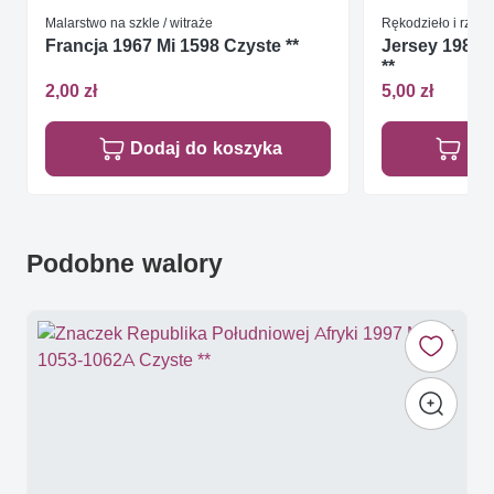
Malarstwo na szkle / witraże
Rękodzieło i rzemi
Francja 1967 Mi 1598 Czyste **
Jersey 1985 M
**
2,00 zł
5,00 zł
Dodaj do koszyka
Do
Podobne walory