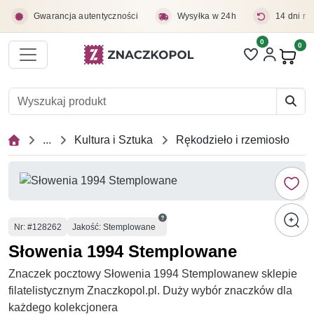
Przejdź do treści głównej
Gwarancja autentyczności
Wysyłka w 24h
14 dni na
0
Liczba pozycji 
0
Pro
...
Kultura i Sztuka
Rękodzieło i rzemiosło
Numer
Nr
: #128262
Jakość: Stemplowane
Słowenia 1994 Stemplowane
Znaczek pocztowy Słowenia 1994 Stemplowanew sklepie
filatelistycznym Znaczkopol.pl. Duży wybór znaczków dla
każdego kolekcjonera