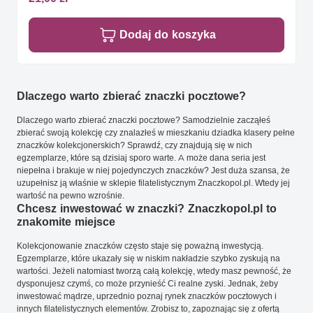
Dodaj do koszyka
Dlaczego warto zbierać znaczki pocztowe?
Dlaczego warto zbierać znaczki pocztowe? Samodzielnie zacząłeś
zbierać swoją kolekcję czy znalazłeś w mieszkaniu dziadka klasery pełne
znaczków kolekcjonerskich? Sprawdź, czy znajdują się w nich
egzemplarze, które są dzisiaj sporo warte. A może dana seria jest
niepełna i brakuje w niej pojedynczych znaczków? Jest duża szansa, że
uzupełnisz ją właśnie w sklepie filatelistycznym Znaczkopol.pl. Wtedy jej
wartość na pewno wzrośnie.
Chcesz inwestować w znaczki? Znaczkopol.pl to
znakomite miejsce
Kolekcjonowanie znaczków często staje się poważną inwestycją.
Egzemplarze, które ukazały się w niskim nakładzie szybko zyskują na
wartości. Jeżeli natomiast tworzą całą kolekcję, wtedy masz pewność, że
dysponujesz czymś, co może przynieść Ci realne zyski. Jednak, żeby
inwestować mądrze, uprzednio poznaj rynek znaczków pocztowych i
innych filatelistycznych elementów. Zrobisz to, zapoznając się z ofertą