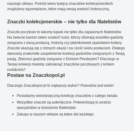
naszego sklepu. Pośród wielu tysięcy znaczków kolekcjonerskich
znajdziesz egzemplarze, które mają swoją wartość historyczną.
Znaczki kolekcjonerskie – nie tylko dla filatelistów
Znaczki pocztowe to łakomy kąsek nie tylko dla zapalonych filatelistów.
Na świecie bardzo łatwo znaleźć ludzi, którzy zbierają wszelkie gadżety
związane z daną postacią, historią czy jakimkolwiek zjawiskiem kultury.
Znaczki ukazują się z różnych okazji i na cześć wielu postaciom. Dlatego
stanowią znakomite uzupełnienie kolekcji gadżetów związanych z Twoją
pasją. Zbierasz gadżety związane z Elvisem Presleyem? Dlaczego w
Twojej kolekcji miałoby zabraknąć znaczków pocztowych z królem
rock&rolla?
Postaw na Znaczkopol.pl
Dlaczego Znaczkopol.pl to najlepszy wybór? Powodów jest wiele!
Posiadamy wielotysięczną kolekcję znaczków z całego świata.
Wszystkie znaczki są autentyczne. Potwierdzają to analizy
specjalistów w dziedzinie filatelistyki.
Zakupy w naszym sklepie są łatwe dla każdego.