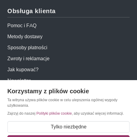
Obsługa klienta
Pomoc i FAQ
Metody dostawy
Sposoby płatności
Zwroty i reklamacje
Jak kupować?
Newsletter
Korzystamy z plików cookie
Konto
Ta witryna używa plików cookie w celu ulepszenia ogólnej wygody
użytkowania.
Zajrzyj do naszej
Polityki plików cookie
, aby uzyskać więcej informacji.
Moje konto
Moje zamówienia
Tylko niezbędne