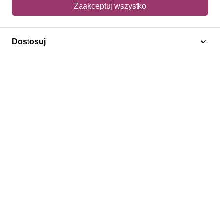
Mój koszyk
Zaakceptuj wszystko
Adres dostawy
Dostosuj
Polecamy
Znaczki Konie
Znaczki Politycy
Znaczki Żaglowce
Znaczki Kwiaty
Znaczki Boże Narodzenie
Regulamin
Prywatność
Bezpieczeństwo
2026 © SlimAD All Rights Reserved.