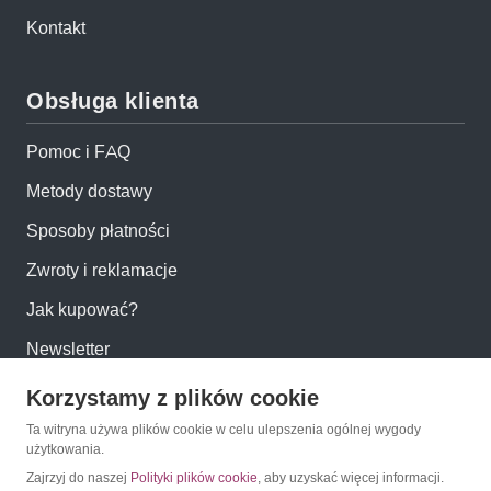
Kontakt
Obsługa klienta
Pomoc i FAQ
Metody dostawy
Sposoby płatności
Zwroty i reklamacje
Jak kupować?
Newsletter
Korzystamy z plików cookie
Konto
Ta witryna używa plików cookie w celu ulepszenia ogólnej wygody
użytkowania.
Moje konto
Zajrzyj do naszej
Polityki plików cookie
, aby uzyskać więcej informacji.