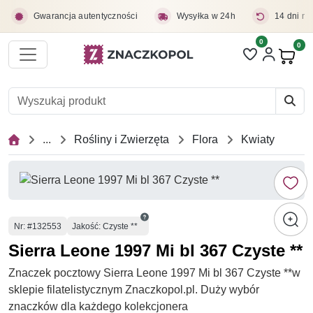
Przejdź do treści głównej
Gwarancja autentyczności
Wysyłka w 24h
14 dni na
0
Liczba pozycji 
0
Pro
...
Rośliny i Zwierzęta
Flora
Kwiaty
Numer
Nr
: #132553
Jakość: Czyste **
Sierra Leone 1997 Mi bl 367 Czyste **
Znaczek pocztowy Sierra Leone 1997 Mi bl 367 Czyste **w
sklepie filatelistycznym Znaczkopol.pl. Duży wybór
znaczków dla każdego kolekcjonera