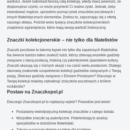
wartości. Jeżeli natomiast tworzą całą kolekcję, wtedy masz pewność, że
dysponujesz czymś, co może przynieść Ci realne zyski. Jednak, żeby
inwestować mądrze, uprzednio poznaj rynek znaczków pocztowych i
innych filatelistycznych elementów. Zrobisz to, zapoznając się z ofertą
naszego sklepu. Pośród wielu tysięcy znaczków kolekcjonerskich
znajdziesz egzemplarze, które mają swoją wartość historyczną.
Znaczki kolekcjonerskie – nie tylko dla filatelistów
Znaczki pocztowe to łakomy kąsek nie tylko dla zapalonych filatelistów.
Na świecie bardzo łatwo znaleźć ludzi, którzy zbierają wszelkie gadżety
związane z daną postacią, historią czy jakimkolwiek zjawiskiem kultury.
Znaczki ukazują się z różnych okazji i na cześć wielu postaciom. Dlatego
stanowią znakomite uzupełnienie kolekcji gadżetów związanych z Twoją
pasją. Zbierasz gadżety związane z Elvisem Presleyem? Dlaczego w
Twojej kolekcji miałoby zabraknąć znaczków pocztowych z królem
rock&rolla?
Postaw na Znaczkopol.pl
Dlaczego Znaczkopol.pl to najlepszy wybór? Powodów jest wiele!
Posiadamy wielotysięczną kolekcję znaczków z całego świata.
Wszystkie znaczki są autentyczne. Potwierdzają to analizy
specjalistów w dziedzinie filatelistyki.
Zakupy w naszym sklepie są łatwe dla każdego.