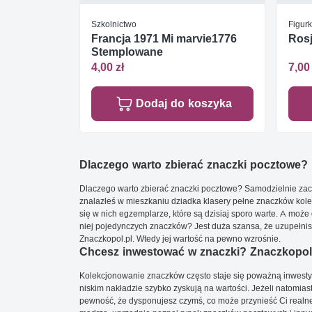
Szkolnictwo
Figurk
Francja 1971 Mi marvie1776
Rosj
Stemplowane
4,00 zł
7,00 
Dodaj do koszyka
Dlaczego warto zbierać znaczki pocztowe?
Dlaczego warto zbierać znaczki pocztowe? Samodzielnie zacz
znalazłeś w mieszkaniu dziadka klasery pełne znaczków kole
się w nich egzemplarze, które są dzisiaj sporo warte. A może 
niej pojedynczych znaczków? Jest duża szansa, że uzupełnisz 
Znaczkopol.pl. Wtedy jej wartość na pewno wzrośnie.
Chcesz inwestować w znaczki? Znaczkopol.
Kolekcjonowanie znaczków często staje się poważną inwestyc
niskim nakładzie szybko zyskują na wartości. Jeżeli natomias
pewność, że dysponujesz czymś, co może przynieść Ci realne