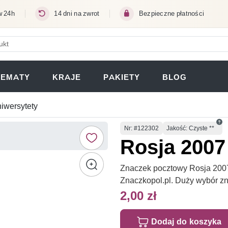
w 24h
14 dni na zwrot
Bezpieczne płatności
ERA SIĘ W NOWEJ KARCIE)
TEMATY
KRAJE
PAKIETY
BLOG
niwersytety
Numer
Nr
: #122302
Jakość: Czyste **
Rosja 2007
Znaczek pocztowy Rosja 2007 
Znaczkopol.pl. Duży wybór z
2,00 zł
Dodaj do koszyka