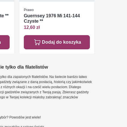
Prawo
te **
Guernsey 1976 Mi 141-144
Czyste **
12,60 zł
a
Dodaj do koszyka
e tylko dla filatelistów
ylko dla zapalonych filatelistów. Na świecie bardzo łatwo
 gadżety związane z daną postacią, historią czy jakimkolwiek
 z różnych okazji i na cześć wielu postaciom. Dlatego
cji gadżetów związanych z Twoją pasją. Zbierasz gadżety
go w Twojej kolekcji miałoby zabraknąć znaczków
wybór? Powodów jest wiele!
ję znaczków z całego świata.