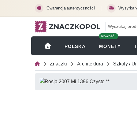
Przejdź do treści głównej
Gwarancja autentyczności
Wysyłka 
Nowość!
(OTWI
POLSKA
MONETY
Znaczki
Architektura
Szkoły / U