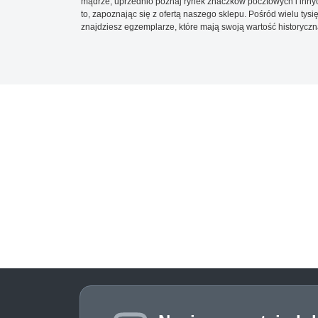
mądrze, uprzednio poznaj rynek znaczków pocztowych i innych
to, zapoznając się z ofertą naszego sklepu. Pośród wielu tys
znajdziesz egzemplarze, które mają swoją wartość historyczn