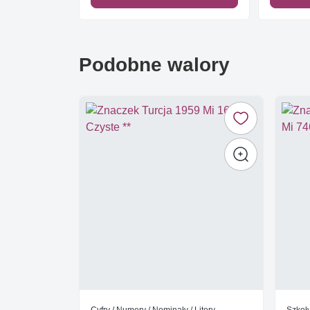
Podobne walory
Cyfry / Numery / Nominały / Litery
Szkoły