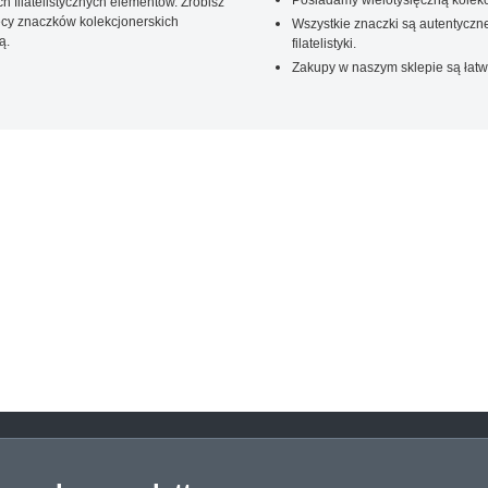
 filatelistycznych elementów. Zrobisz
ięcy znaczków kolekcjonerskich
Wszystkie znaczki są autentyczne
ą.
filatelistyki.
Zakupy w naszym sklepie są łatw