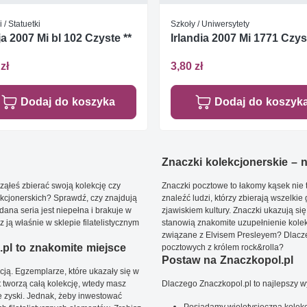
i / Statuetki
Szkoły / Uniwersytety
a 2007 Mi bl 102 Czyste **
Irlandia 2007 Mi 1771 Czys
zł
3,80 zł
Dodaj do koszyka
Dodaj do koszyk
Znaczki kolekcjonerskie – ni
ąłeś zbierać swoją kolekcję czy
Znaczki pocztowe to łakomy kąsek nie t
kcjonerskich? Sprawdź, czy znajdują
znaleźć ludzi, którzy zbierają wszelkie
dana seria jest niepełna i brakuje w
zjawiskiem kultury. Znaczki ukazują się
ją właśnie w sklepie filatelistycznym
stanowią znakomite uzupełnienie kolek
związane z Elvisem Presleyem? Dlacze
pl to znakomite miejsce
pocztowych z królem rock&rolla?
Postaw na Znaczkopol.pl
ją. Egzemplarze, które ukazały się w
t tworzą całą kolekcję, wtedy masz
Dlaczego Znaczkopol.pl to najlepszy 
 zyski. Jednak, żeby inwestować
Posiadamy wielotysięczną kolekc