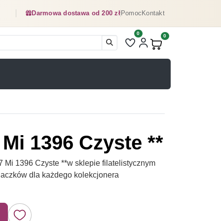
Darmowa dostawa od 200 zł
Pomoc
Kontakt
0
Liczba pozycji na liście ulubionyc
0
Produkty w koszyku:
 Mi 1396 Czyste **
Mi 1396 Czyste **w sklepie filatelistycznym
naczków dla każdego kolekcjonera