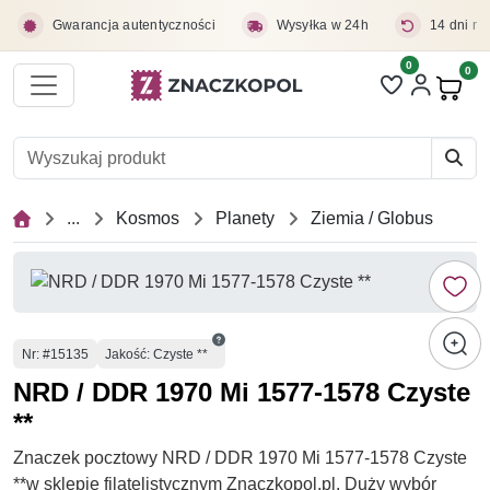
Przejdź do treści głównej
Gwarancja autentyczności
Wysyłka w 24h
14 dni na
0
Liczba pozycji 
0
Pro
...
Kosmos
Planety
Ziemia / Globus
Numer
Nr
: #15135
Jakość: Czyste **
NRD / DDR 1970 Mi 1577-1578 Czyste
**
Znaczek pocztowy NRD / DDR 1970 Mi 1577-1578 Czyste
**w sklepie filatelistycznym Znaczkopol.pl. Duży wybór