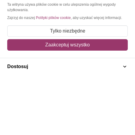
Ta witryna używa plików cookie w celu ulepszenia ogólnej wygody
użytkowania.
Moje konto
Zajrzyj do naszej
Polityki plików cookie
, aby uzyskać więcej informacji.
Moje zamówienia
Tylko niezbędne
Mój koszyk
Zaakceptuj wszystko
Adres dostawy
Polecamy
Dostosuj
Znaczki Konie
Znaczki Politycy
Znaczki Żaglowce
Znaczki Kolarstwo
Znaczki Boże Narodzenie