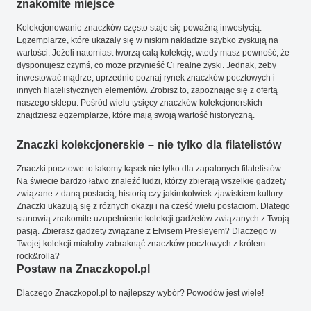
znakomite miejsce
Kolekcjonowanie znaczków często staje się poważną inwestycją.
Egzemplarze, które ukazały się w niskim nakładzie szybko zyskują na
wartości. Jeżeli natomiast tworzą całą kolekcję, wtedy masz pewność, że
dysponujesz czymś, co może przynieść Ci realne zyski. Jednak, żeby
inwestować mądrze, uprzednio poznaj rynek znaczków pocztowych i
innych filatelistycznych elementów. Zrobisz to, zapoznając się z ofertą
naszego sklepu. Pośród wielu tysięcy znaczków kolekcjonerskich
znajdziesz egzemplarze, które mają swoją wartość historyczną.
Znaczki kolekcjonerskie – nie tylko dla filatelistów
Znaczki pocztowe to łakomy kąsek nie tylko dla zapalonych filatelistów.
Na świecie bardzo łatwo znaleźć ludzi, którzy zbierają wszelkie gadżety
związane z daną postacią, historią czy jakimkolwiek zjawiskiem kultury.
Znaczki ukazują się z różnych okazji i na cześć wielu postaciom. Dlatego
stanowią znakomite uzupełnienie kolekcji gadżetów związanych z Twoją
pasją. Zbierasz gadżety związane z Elvisem Presleyem? Dlaczego w
Twojej kolekcji miałoby zabraknąć znaczków pocztowych z królem
rock&rolla?
Postaw na Znaczkopol.pl
Dlaczego Znaczkopol.pl to najlepszy wybór? Powodów jest wiele!