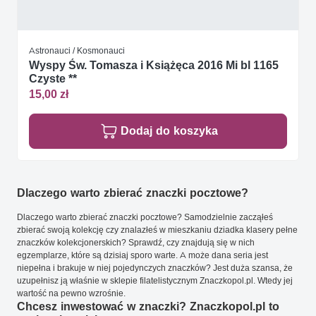
Astronauci / Kosmonauci
Wyspy Św. Tomasza i Książęca 2016 Mi bl 1165
Czyste **
15,00 zł
Dodaj do koszyka
Dlaczego warto zbierać znaczki pocztowe?
Dlaczego warto zbierać znaczki pocztowe? Samodzielnie zacząłeś
zbierać swoją kolekcję czy znalazłeś w mieszkaniu dziadka klasery pełne
znaczków kolekcjonerskich? Sprawdź, czy znajdują się w nich
egzemplarze, które są dzisiaj sporo warte. A może dana seria jest
niepełna i brakuje w niej pojedynczych znaczków? Jest duża szansa, że
uzupełnisz ją właśnie w sklepie filatelistycznym Znaczkopol.pl. Wtedy jej
wartość na pewno wzrośnie.
Chcesz inwestować w znaczki? Znaczkopol.pl to