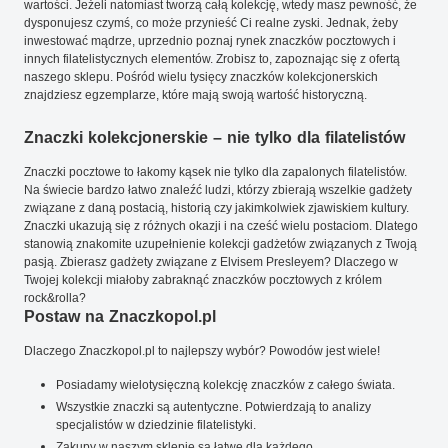
wartości. Jeżeli natomiast tworzą całą kolekcję, wtedy masz pewność, że
dysponujesz czymś, co może przynieść Ci realne zyski. Jednak, żeby
inwestować mądrze, uprzednio poznaj rynek znaczków pocztowych i
innych filatelistycznych elementów. Zrobisz to, zapoznając się z ofertą
naszego sklepu. Pośród wielu tysięcy znaczków kolekcjonerskich
znajdziesz egzemplarze, które mają swoją wartość historyczną.
Znaczki kolekcjonerskie – nie tylko dla filatelistów
Znaczki pocztowe to łakomy kąsek nie tylko dla zapalonych filatelistów.
Na świecie bardzo łatwo znaleźć ludzi, którzy zbierają wszelkie gadżety
związane z daną postacią, historią czy jakimkolwiek zjawiskiem kultury.
Znaczki ukazują się z różnych okazji i na cześć wielu postaciom. Dlatego
stanowią znakomite uzupełnienie kolekcji gadżetów związanych z Twoją
pasją. Zbierasz gadżety związane z Elvisem Presleyem? Dlaczego w
Twojej kolekcji miałoby zabraknąć znaczków pocztowych z królem
rock&rolla?
Postaw na Znaczkopol.pl
Dlaczego Znaczkopol.pl to najlepszy wybór? Powodów jest wiele!
Posiadamy wielotysięczną kolekcję znaczków z całego świata.
Wszystkie znaczki są autentyczne. Potwierdzają to analizy
specjalistów w dziedzinie filatelistyki.
Zakupy w naszym sklepie są łatwe dla każdego.