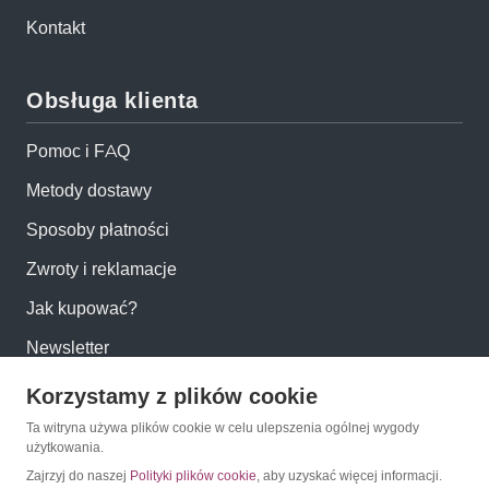
Kontakt
Obsługa klienta
Pomoc i FAQ
Metody dostawy
Sposoby płatności
Zwroty i reklamacje
Jak kupować?
Newsletter
Korzystamy z plików cookie
Konto
Ta witryna używa plików cookie w celu ulepszenia ogólnej wygody
użytkowania.
Moje konto
Zajrzyj do naszej
Polityki plików cookie
, aby uzyskać więcej informacji.