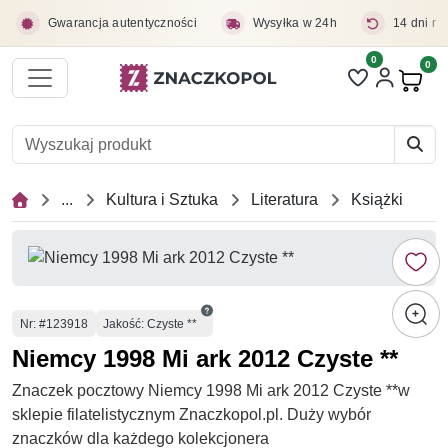
Przejdź do treści głównej
Gwarancja autentyczności
Wysyłka w 24h
14 dni na
0
Liczba pozycji 
0
Pro
...
Kultura i Sztuka
Literatura
Książki
Numer
Nr
: #123918
Jakość: Czyste **
Niemcy 1998 Mi ark 2012 Czyste **
Znaczek pocztowy Niemcy 1998 Mi ark 2012 Czyste **w
sklepie filatelistycznym Znaczkopol.pl. Duży wybór
znaczków dla każdego kolekcjonera