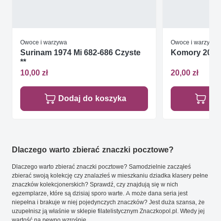
Owoce i warzywa
Owoce i warzywa
Surinam 1974 Mi 682-686 Czyste
Komory 2010 
**
10,00 zł
20,00 zł
Dodaj do koszyka
Do
Dlaczego warto zbierać znaczki pocztowe?
Dlaczego warto zbierać znaczki pocztowe? Samodzielnie zacząłeś
zbierać swoją kolekcję czy znalazłeś w mieszkaniu dziadka klasery pełne
znaczków kolekcjonerskich? Sprawdź, czy znajdują się w nich
egzemplarze, które są dzisiaj sporo warte. A może dana seria jest
niepełna i brakuje w niej pojedynczych znaczków? Jest duża szansa, że
uzupełnisz ją właśnie w sklepie filatelistycznym Znaczkopol.pl. Wtedy jej
wartość na pewno wzrośnie.