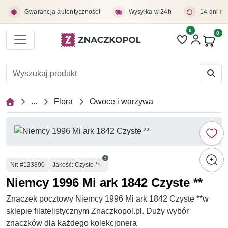
Przejdź do treści głównej
Gwarancja autentyczności
Wysyłka w 24h
14 dni na
0
Liczba pozycji 
0
Pro
...
Flora
Owoce i warzywa
Numer
Nr
: #123890
Jakość: Czyste **
Niemcy 1996 Mi ark 1842 Czyste **
Znaczek pocztowy Niemcy 1996 Mi ark 1842 Czyste **w
sklepie filatelistycznym Znaczkopol.pl. Duży wybór
znaczków dla każdego kolekcjonera