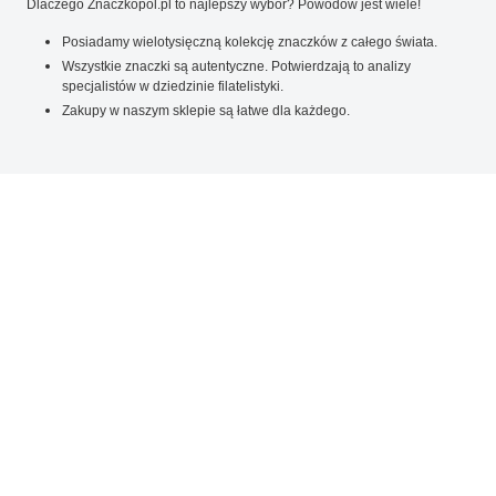
Dlaczego Znaczkopol.pl to najlepszy wybór? Powodów jest wiele!
Posiadamy wielotysięczną kolekcję znaczków z całego świata.
Wszystkie znaczki są autentyczne. Potwierdzają to analizy
specjalistów w dziedzinie filatelistyki.
Zakupy w naszym sklepie są łatwe dla każdego.