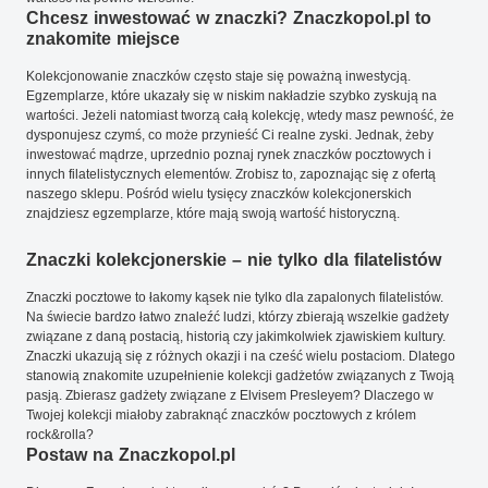
Chcesz inwestować w znaczki? Znaczkopol.pl to
znakomite miejsce
Kolekcjonowanie znaczków często staje się poważną inwestycją.
Egzemplarze, które ukazały się w niskim nakładzie szybko zyskują na
wartości. Jeżeli natomiast tworzą całą kolekcję, wtedy masz pewność, że
dysponujesz czymś, co może przynieść Ci realne zyski. Jednak, żeby
inwestować mądrze, uprzednio poznaj rynek znaczków pocztowych i
innych filatelistycznych elementów. Zrobisz to, zapoznając się z ofertą
naszego sklepu. Pośród wielu tysięcy znaczków kolekcjonerskich
znajdziesz egzemplarze, które mają swoją wartość historyczną.
Znaczki kolekcjonerskie – nie tylko dla filatelistów
Znaczki pocztowe to łakomy kąsek nie tylko dla zapalonych filatelistów.
Na świecie bardzo łatwo znaleźć ludzi, którzy zbierają wszelkie gadżety
związane z daną postacią, historią czy jakimkolwiek zjawiskiem kultury.
Znaczki ukazują się z różnych okazji i na cześć wielu postaciom. Dlatego
stanowią znakomite uzupełnienie kolekcji gadżetów związanych z Twoją
pasją. Zbierasz gadżety związane z Elvisem Presleyem? Dlaczego w
Twojej kolekcji miałoby zabraknąć znaczków pocztowych z królem
rock&rolla?
Postaw na Znaczkopol.pl