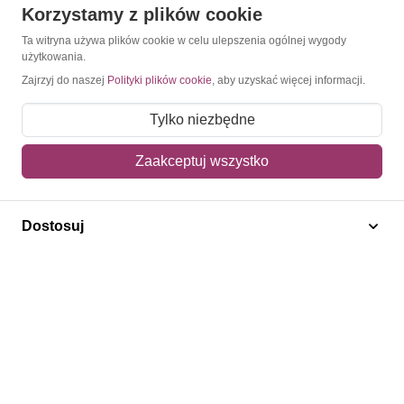
Korzystamy z plików cookie
O Znaczkopol.pl
Ta witryna używa plików cookie w celu ulepszenia ogólnej wygody
użytkowania.
O nas
Zajrzyj do naszej
Polityki plików cookie
, aby uzyskać więcej informacji.
Blog
Tylko niezbędne
Regulamin
Zaakceptuj wszystko
Polityka prywatności
Mapa strony
Dostosuj
Kontakt
Obsługa klienta
Pomoc i FAQ
Metody dostawy