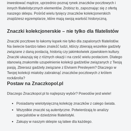
inwestować mądrze, uprzednio poznaj rynek znaczków pocztowych i
innych filatelistycznych elementów. Zrobisz to, zapoznając się z ofertą
naszego sklepu. Pośród wielu tysięcy znaczków kolekcjonerskich
znajdziesz egzemplarze, które mają swoją wartość historyczną.
Znaczki kolekcjonerskie – nie tylko dla filatelistów
Znaczki pocztowe to łakomy kąsek nie tylko dla zapalonych filatelistów.
Na świecie bardzo łatwo znaleźć ludzi, którzy zbierają wszelkie gadżety
związane z daną postacią, historią czy jakimkolwiek zjawiskiem kultury.
Znaczki ukazują się z różnych okazji i na cześć wielu postaciom. Dlatego
stanowią znakomite uzupełnienie kolekcji gadżetów związanych z Twoją
pasją. Zbierasz gadżety związane z Elvisem Presleyem? Dlaczego w
Twojej kolekcji miałoby zabraknąć znaczków pocztowych z królem
rock&rolla?
Postaw na Znaczkopol.pl
Dlaczego Znaczkopol.pl to najlepszy wybór? Powodów jest wiele!
Posiadamy wielotysięczną kolekcję znaczków z całego świata.
Wszystkie znaczki są autentyczne. Potwierdzają to analizy
specjalistów w dziedzinie filatelistyki.
Zakupy w naszym sklepie są łatwe dla każdego.