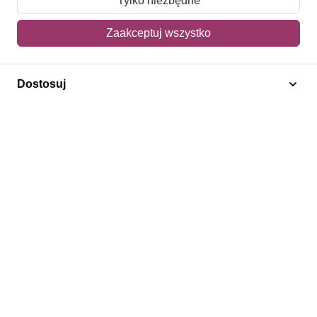
Tylko niezbędne
Mój koszyk
Zaakceptuj wszystko
Adres dostawy
Dostosuj
Polecamy
Znaczki Konie
Znaczki Politycy
Znaczki Żaglowce
Znaczki Kolarstwo
Znaczki Boże Narodzenie
Regulamin
Prywatność
Bezpieczeństwo