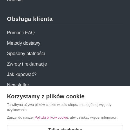
Obsługa klienta
Pomoc i FAQ
Metody dostawy
Sposoby płatności
Zwroty i reklamacje
Jak kupować?
Newsletter
Korzystamy z plików cookie
Konto
Ta witryna używa plików cookie w celu ulepszenia ogólnej wygody
użytkowania.
Moje konto
Zajrzyj do naszej
Polityki plików cookie
, aby uzyskać więcej informacji.
Moje zamówienia