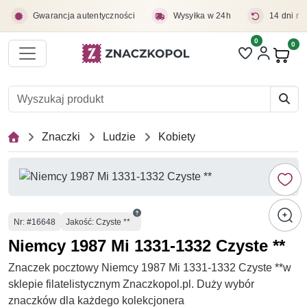
Przejdź do treści głównej
Gwarancja autentyczności
Wysyłka w 24h
14 dni na
0
Liczba pozycji 
0
Pro
Znaczki
Ludzie
Kobiety
Numer
Nr
: #16648
Jakość: Czyste **
Niemcy 1987 Mi 1331-1332 Czyste **
Znaczek pocztowy Niemcy 1987 Mi 1331-1332 Czyste **w
sklepie filatelistycznym Znaczkopol.pl. Duży wybór
znaczków dla każdego kolekcjonera