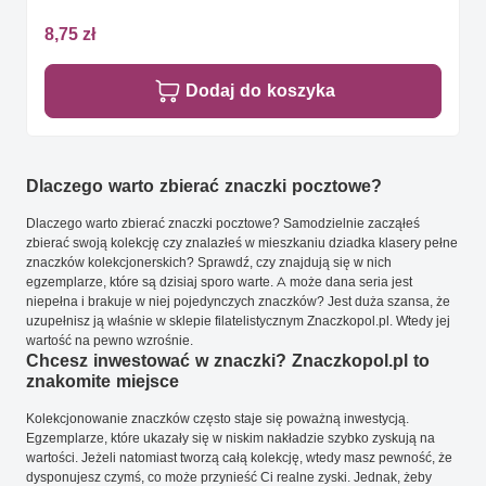
8,75 zł
Dodaj do koszyka
Dlaczego warto zbierać znaczki pocztowe?
Dlaczego warto zbierać znaczki pocztowe? Samodzielnie zacząłeś
zbierać swoją kolekcję czy znalazłeś w mieszkaniu dziadka klasery pełne
znaczków kolekcjonerskich? Sprawdź, czy znajdują się w nich
egzemplarze, które są dzisiaj sporo warte. A może dana seria jest
niepełna i brakuje w niej pojedynczych znaczków? Jest duża szansa, że
uzupełnisz ją właśnie w sklepie filatelistycznym Znaczkopol.pl. Wtedy jej
wartość na pewno wzrośnie.
Chcesz inwestować w znaczki? Znaczkopol.pl to
znakomite miejsce
Kolekcjonowanie znaczków często staje się poważną inwestycją.
Egzemplarze, które ukazały się w niskim nakładzie szybko zyskują na
wartości. Jeżeli natomiast tworzą całą kolekcję, wtedy masz pewność, że
dysponujesz czymś, co może przynieść Ci realne zyski. Jednak, żeby