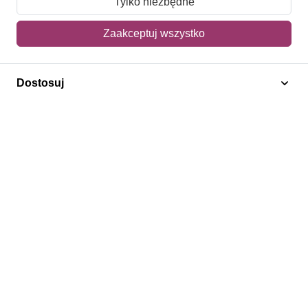
Tylko niezbędne
Mój koszyk
Zaakceptuj wszystko
Adres dostawy
Dostosuj
Polecamy
Znaczki Konie
Znaczki Politycy
Znaczki Żaglowce
Znaczki Kwiaty
Znaczki Herby / Heraldyka / Symbole
Regulamin
Prywatność
Bezpieczeństwo