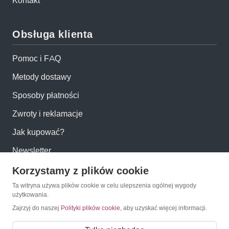
Kontakt
Obsługa klienta
Pomoc i FAQ
Metody dostawy
Sposoby płatności
Zwroty i reklamacje
Jak kupować?
Newsletter
Korzystamy z plików cookie
Konto
Ta witryna używa plików cookie w celu ulepszenia ogólnej wygody
użytkowania.
Moje konto
Zajrzyj do naszej
Polityki plików cookie
, aby uzyskać więcej informacji.
Moje zamówienia