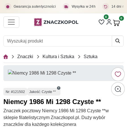
Przejdź do treści głównej
Gwarancja autentyczności
Wysyłka w 24h
14 dni na
0
Liczba pozycji 
0
Pro
Znaczki
Kultura i Sztuka
Sztuka
Numer
Nr
: #121502
Jakość: Czyste **
Niemcy 1986 Mi 1298 Czyste **
Znaczek pocztowy Niemcy 1986 Mi 1298 Czyste **w
sklepie filatelistycznym Znaczkopol.pl. Duży wybór
znaczków dla każdego kolekcjonera