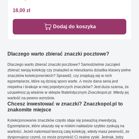
16,00 zł
Dodaj do koszyka
Dlaczego warto zbierać znaczki pocztowe?
Dlaczego warto zbierać znaczki pocztowe? Samodzielnie zacząłeś
zbierać swoją kolekcję czy znalazłeś w mieszkaniu dziadka klasery pełne
znaczków kolekcjonerskich? Sprawdź, czy znajdują się w nich
egzemplarze, które są dzisiaj sporo warte. A może dana seria jest
niepełna i brakuje w niej pojedynczych znaczków? Jest duża szansa, że
uzupełnisz ją właśnie w sklepie filatelistycznym Znaczkopol.pl. Wtedy jej
wartość na pewno wzrośnie.
Chcesz inwestować w znaczki? Znaczkopol.pl to
znakomite miejsce
Kolekcjonowanie znaczków często staje się poważną inwestycją.
Egzemplarze, które ukazały się w niskim nakładzie szybko zyskują na
wartości. Jeżeli natomiast tworzą całą kolekcję, wtedy masz pewność, że
dysponujesz czymś, co może przynieść Ci realne zyski. Jednak, żeby