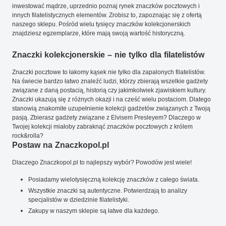
inwestować mądrze, uprzednio poznaj rynek znaczków pocztowych i
innych filatelistycznych elementów. Zrobisz to, zapoznając się z ofertą
naszego sklepu. Pośród wielu tysięcy znaczków kolekcjonerskich
znajdziesz egzemplarze, które mają swoją wartość historyczną.
Znaczki kolekcjonerskie – nie tylko dla filatelistów
Znaczki pocztowe to łakomy kąsek nie tylko dla zapalonych filatelistów.
Na świecie bardzo łatwo znaleźć ludzi, którzy zbierają wszelkie gadżety
związane z daną postacią, historią czy jakimkolwiek zjawiskiem kultury.
Znaczki ukazują się z różnych okazji i na cześć wielu postaciom. Dlatego
stanowią znakomite uzupełnienie kolekcji gadżetów związanych z Twoją
pasją. Zbierasz gadżety związane z Elvisem Presleyem? Dlaczego w
Twojej kolekcji miałoby zabraknąć znaczków pocztowych z królem
rock&rolla?
Postaw na Znaczkopol.pl
Dlaczego Znaczkopol.pl to najlepszy wybór? Powodów jest wiele!
Posiadamy wielotysięczną kolekcję znaczków z całego świata.
Wszystkie znaczki są autentyczne. Potwierdzają to analizy
specjalistów w dziedzinie filatelistyki.
Zakupy w naszym sklepie są łatwe dla każdego.