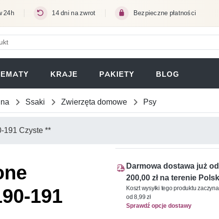
w 24h
14 dni na zwrot
Bezpieczne płatności
ERA SIĘ W NOWEJ KARCIE)
TEMATY
KRAJE
PAKIETY
BLOG
una
Ssaki
Zwierzęta domowe
Psy
one
Darmowa dostawa już od
200,00 zł na terenie Polsk
190-191
Koszt wysyłki tego produktu zaczyna
od 8,99 zł
Sprawdź opcje dostawy