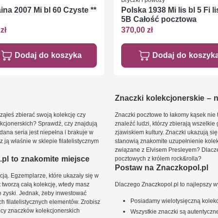
ina 2007 Mi bl 60 Czyste **
Polska 1938 Mi lis bl 5 Fi li
5B Całość pocztowa
zł
370,00 zł
Dodaj do koszyka
Dodaj do koszyk
Znaczki kolekcjonerskie – ni
ąłeś zbierać swoją kolekcję czy
Znaczki pocztowe to łakomy kąsek nie t
kcjonerskich? Sprawdź, czy znajdują
znaleźć ludzi, którzy zbierają wszelkie
dana seria jest niepełna i brakuje w
zjawiskiem kultury. Znaczki ukazują się
ją właśnie w sklepie filatelistycznym
stanowią znakomite uzupełnienie kolek
związane z Elvisem Presleyem? Dlacze
pl to znakomite miejsce
pocztowych z królem rock&rolla?
Postaw na Znaczkopol.pl
ją. Egzemplarze, które ukazały się w
t tworzą całą kolekcję, wtedy masz
Dlaczego Znaczkopol.pl to najlepszy 
 zyski. Jednak, żeby inwestować
Posiadamy wielotysięczną kolekc
 filatelistycznych elementów. Zrobisz
ięcy znaczków kolekcjonerskich
Wszystkie znaczki są autentyczne