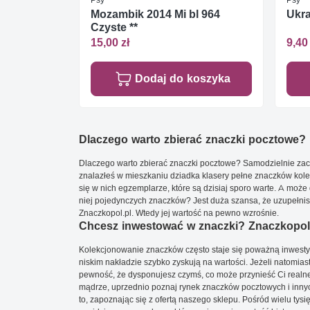
Mozambik 2014 Mi bl 964
Ukra
Czyste **
15,00 zł
9,40 
Dodaj do koszyka
Dlaczego warto zbierać znaczki pocztowe?
Dlaczego warto zbierać znaczki pocztowe? Samodzielnie zacz
znalazłeś w mieszkaniu dziadka klasery pełne znaczków kole
się w nich egzemplarze, które są dzisiaj sporo warte. A może 
niej pojedynczych znaczków? Jest duża szansa, że uzupełnisz 
Znaczkopol.pl. Wtedy jej wartość na pewno wzrośnie.
Chcesz inwestować w znaczki? Znaczkopol.
Kolekcjonowanie znaczków często staje się poważną inwestyc
niskim nakładzie szybko zyskują na wartości. Jeżeli natomias
pewność, że dysponujesz czymś, co może przynieść Ci realne
mądrze, uprzednio poznaj rynek znaczków pocztowych i innych
to, zapoznając się z ofertą naszego sklepu. Pośród wielu tys