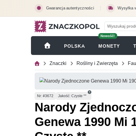
Przejdź do treści głównej
Gwarancja autentyczności
Wysyłka 
Nowość!
(OTWI
POLSKA
MONETY
Znaczki
Rośliny i Zwierzęta
Fa
Numer
Nr
: #3672
Jakość: Czyste **
Narody Zjednocz
Genewa 1990 Mi 