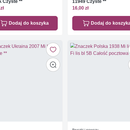
 Czyste **
11949 Czyste **
zł
16,00 zł
Dodaj do koszyka
Dodaj do koszyk
Bryczki i powozy