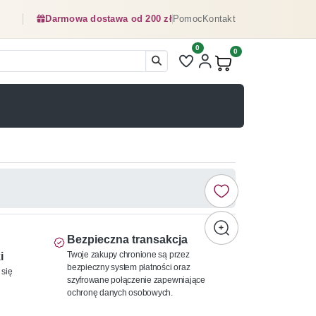
Darmowa dostawa od 200 zł
Pomoc
Kontakt
0
Liczba pozycji na liście ulubionyc
0
Produkty w koszyku:
Bezpieczna transakcja
Twoje zakupy chronione są przez
i
bezpieczny system płatności oraz
 się
szyfrowane połączenie zapewniające
ochronę danych osobowych.