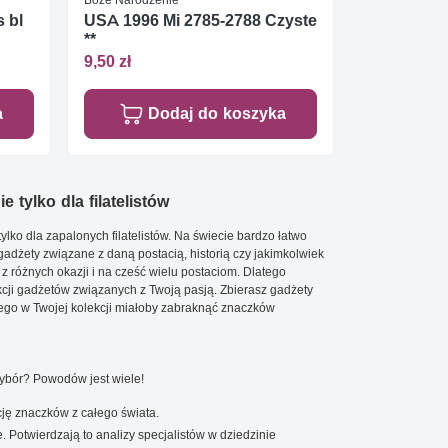
s bl
USA 1996 Mi 2785-2788 Czyste
**
9,50 zł
a
Dodaj do koszyka
e tylko dla filatelistów
ylko dla zapalonych filatelistów. Na świecie bardzo łatwo
 gadżety związane z daną postacią, historią czy jakimkolwiek
 z różnych okazji i na cześć wielu postaciom. Dlatego
cji gadżetów związanych z Twoją pasją. Zbierasz gadżety
go w Twojej kolekcji miałoby zabraknąć znaczków
wybór? Powodów jest wiele!
ję znaczków z całego świata.
. Potwierdzają to analizy specjalistów w dziedzinie