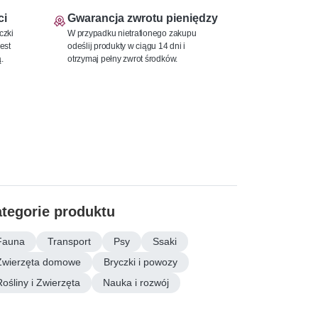
ci
Gwarancja zwrotu pieniędzy
czki
W przypadku nietrafionego zakupu
est
odeślij produkty w ciągu 14 dni i
.
otrzymaj pełny zwrot środków.
tegorie produktu
Fauna
Transport
Psy
Ssaki
Zwierzęta domowe
Bryczki i powozy
Rośliny i Zwierzęta
Nauka i rozwój