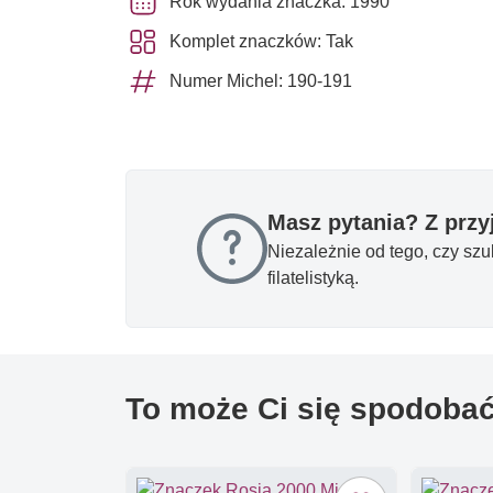
Rok wydania znaczka: 1990
Komplet znaczków: Tak
Numer Michel: 190-191
Masz pytania? Z prz
Niezależnie od tego, czy sz
filatelistyką.
To może Ci się spodoba