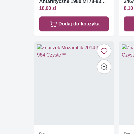
Antarktyczne 1980 Mi 78-83
246A
FDC
18,00 zł
8,10 
Dodaj do koszyka
Psy
Psy