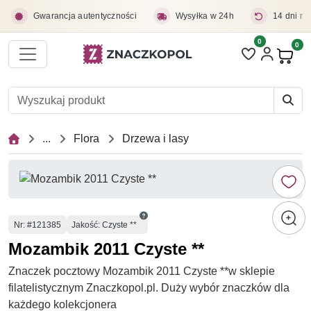
Przejdź do treści głównej
Gwarancja autentyczności
Wysyłka w 24h
14 dni na
0
Liczba pozycji 
0
Pro
...
Flora
Drzewa i lasy
Numer
Nr
: #121385
Jakość: Czyste **
Mozambik 2011 Czyste **
Znaczek pocztowy Mozambik 2011 Czyste **w sklepie
filatelistycznym Znaczkopol.pl. Duży wybór znaczków dla
każdego kolekcjonera