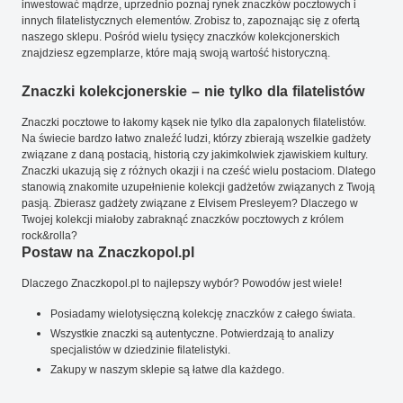
inwestować mądrze, uprzednio poznaj rynek znaczków pocztowych i
innych filatelistycznych elementów. Zrobisz to, zapoznając się z ofertą
naszego sklepu. Pośród wielu tysięcy znaczków kolekcjonerskich
znajdziesz egzemplarze, które mają swoją wartość historyczną.
Znaczki kolekcjonerskie – nie tylko dla filatelistów
Znaczki pocztowe to łakomy kąsek nie tylko dla zapalonych filatelistów.
Na świecie bardzo łatwo znaleźć ludzi, którzy zbierają wszelkie gadżety
związane z daną postacią, historią czy jakimkolwiek zjawiskiem kultury.
Znaczki ukazują się z różnych okazji i na cześć wielu postaciom. Dlatego
stanowią znakomite uzupełnienie kolekcji gadżetów związanych z Twoją
pasją. Zbierasz gadżety związane z Elvisem Presleyem? Dlaczego w
Twojej kolekcji miałoby zabraknąć znaczków pocztowych z królem
rock&rolla?
Postaw na Znaczkopol.pl
Dlaczego Znaczkopol.pl to najlepszy wybór? Powodów jest wiele!
Posiadamy wielotysięczną kolekcję znaczków z całego świata.
Wszystkie znaczki są autentyczne. Potwierdzają to analizy
specjalistów w dziedzinie filatelistyki.
Zakupy w naszym sklepie są łatwe dla każdego.