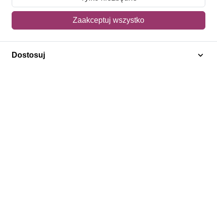
Mój koszyk
Zaakceptuj wszystko
Adres dostawy
Dostosuj
Polecamy
Znaczki Konie
Znaczki Politycy
Znaczki Żaglowce
Znaczki Kolarstwo
Znaczki Boże Narodzenie
Regulamin
Prywatność
Bezpieczeństwo