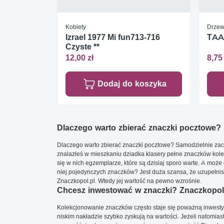
Kobiety
Drzewa
Izrael 1977 Mi fun713-716
TAAF
Czyste **
12,00 zł
8,75 
Dodaj do koszyka
Dlaczego warto zbierać znaczki pocztowe?
Dlaczego warto zbierać znaczki pocztowe? Samodzielnie zacz
znalazłeś w mieszkaniu dziadka klasery pełne znaczków kole
się w nich egzemplarze, które są dzisiaj sporo warte. A może 
niej pojedynczych znaczków? Jest duża szansa, że uzupełnisz 
Znaczkopol.pl. Wtedy jej wartość na pewno wzrośnie.
Chcesz inwestować w znaczki? Znaczkopol.
Kolekcjonowanie znaczków często staje się poważną inwestyc
niskim nakładzie szybko zyskują na wartości. Jeżeli natomias