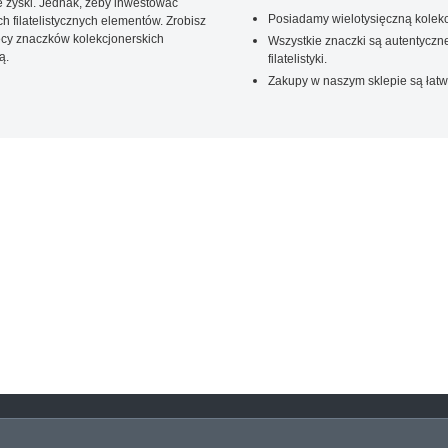
 zyski. Jednak, żeby inwestować
Posiadamy wielotysięczną kolekc
 filatelistycznych elementów. Zrobisz
ięcy znaczków kolekcjonerskich
Wszystkie znaczki są autentyczne
ą.
filatelistyki.
Zakupy w naszym sklepie są łatw