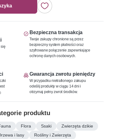
szyka
Bezpieczna transakcja
Twoje zakupy chronione są przez
i
bezpieczny system płatności oraz
 się
szyfrowane połączenie zapewniające
ochronę danych osobowych.
ci
Gwarancja zwrotu pieniędzy
czki
W przypadku nietrafionego zakupu
est
odeślij produkty w ciągu 14 dni i
.
otrzymaj pełny zwrot środków.
tegorie produktu
Fauna
Flora
Ssaki
Zwierzęta dzikie
Drzewa i lasy
Rośliny i Zwierzęta