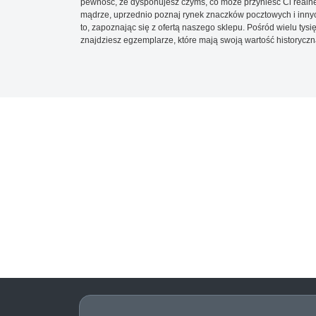
pewność, że dysponujesz czymś, co może przynieść Ci realne
mądrze, uprzednio poznaj rynek znaczków pocztowych i innych
to, zapoznając się z ofertą naszego sklepu. Pośród wielu tys
znajdziesz egzemplarze, które mają swoją wartość historyczn