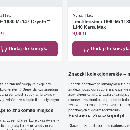
 i lasy
Drzewa i lasy
 1980 Mi 147 Czyste **
Liechtenstein 1996 Mi 113
1140 Karta Max
zł
9,00 zł
Dodaj do koszyka
Dodaj do koszyk
Znaczki kolekcjonerskie – ni
ąłeś zbierać swoją kolekcję czy
Znaczki pocztowe to łakomy kąsek nie t
kcjonerskich? Sprawdź, czy znajdują
znaleźć ludzi, którzy zbierają wszelkie
dana seria jest niepełna i brakuje w
zjawiskiem kultury. Znaczki ukazują się
ją właśnie w sklepie filatelistycznym
stanowią znakomite uzupełnienie kolek
związane z Elvisem Presleyem? Dlacze
pl to znakomite miejsce
pocztowych z królem rock&rolla?
Postaw na Znaczkopol.pl
ją. Egzemplarze, które ukazały się w
t tworzą całą kolekcję, wtedy masz
Dlaczego Znaczkopol.pl to najlepszy 