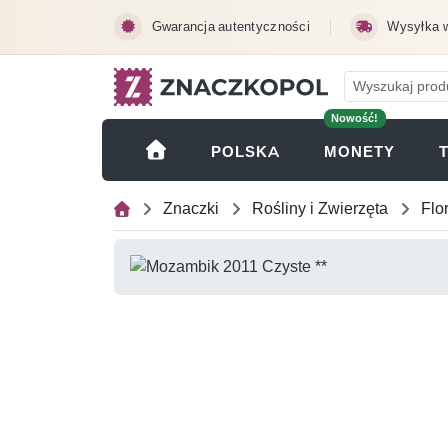
Przejdź do treści głównej
Gwarancja autentyczności
Wysyłka 
Nowość!
(OTWI
POLSKA
MONETY
Znaczki
Rośliny i Zwierzęta
Flo