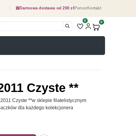
Darmowa dostawa od 200 zł
Pomoc
Kontakt
0
Liczba pozycji na liście ulubionyc
0
Produkty w koszyku:
011 Czyste **
11 Czyste **w sklepie filatelistycznym
naczków dla każdego kolekcjonera