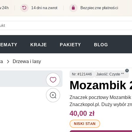
w 24h
14 dni na zwrot
Bezpieczne płatności
ERA SIĘ W NOWEJ KARCIE)
TEMATY
KRAJE
PAKIETY
BLOG
ra
Drzewa i lasy
Numer
Nr
: #121446
Jakość: Czyste **
Mozambik 2
Znaczek pocztowy Mozambik 20
Znaczkopol.pl. Duży wybór z
40,00 zł
NISKI STAN