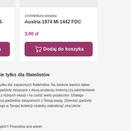
Architektura wiejska
8-
Austria 1974 Mi 1442 FDC
3,00 zł
a
Dodaj do koszyka
e tylko dla filatelistów
ylko dla zapalonych filatelistów. Na świecie bardzo łatwo
 gadżety związane z daną postacią, historią czy jakimkolwiek
 z różnych okazji i na cześć wielu postaciom. Dlatego
cji gadżetów związanych z Twoją pasją. Zbierasz gadżety
go w Twojej kolekcji miałoby zabraknąć znaczków
wybór? Powodów jest wiele!