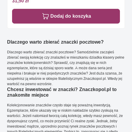
31,50 zł
Dodaj do koszyka
Dlaczego warto zbierać znaczki pocztowe?
Dlaczego warto zbierać znaczki pocztowe? Samodzielnie zacząłeś
zbierać swoją kolekcję czy znalazłeś w mieszkaniu dziadka klasery pełne
znaczków kolekcjonerskich? Sprawdź, czy znajdują się w nich
egzemplarze, które są dzisiaj sporo warte. A może dana seria jest
niepełna i brakuje w niej pojedynczych znaczków? Jest duża szansa, że
uzupełnisz ją właśnie w sklepie filatelistycznym Znaczkopol.pl. Wtedy jej
wartość na pewno wzrośnie.
Chcesz inwestować w znaczki? Znaczkopol.pl to
znakomite miejsce
Kolekcjonowanie znaczków często staje się poważną inwestycją.
Egzemplarze, które ukazały się w niskim nakładzie szybko zyskują na
wartości. Jeżeli natomiast tworzą całą kolekcję, wtedy masz pewność, że
dysponujesz czymś, co może przynieść Ci realne zyski. Jednak, żeby
inwestować mądrze, uprzednio poznaj rynek znaczków pocztowych i
innych filatelistycznych elementów. Zrobisz to, zapoznając się z ofertą