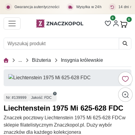
Przejdź do treści głównej
Gwarancja autentyczności
Wysyłka w 24h
14 dni na
0
Liczba pozycji 
0
Pro
...
Biżuteria
Insygnia królewskie
Numer
Nr
: #139999
Jakość: FDC
Liechtenstein 1975 Mi 625-628 FDC
Znaczek pocztowy Liechtenstein 1975 Mi 625-628 FDCw
sklepie filatelistycznym Znaczkopol.pl. Duży wybór
znaczków dla każdego kolekcjonera