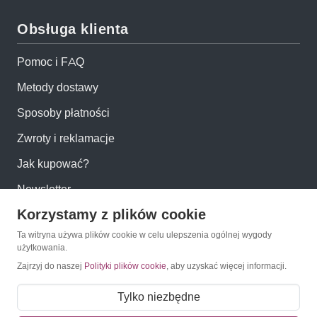
Obsługa klienta
Pomoc i FAQ
Metody dostawy
Sposoby płatności
Zwroty i reklamacje
Jak kupować?
Newsletter
Korzystamy z plików cookie
Konto
Ta witryna używa plików cookie w celu ulepszenia ogólnej wygody
użytkowania.
Zajrzyj do naszej
Polityki plików cookie
, aby uzyskać więcej informacji.
Moje konto
Moje zamówienia
Tylko niezbędne