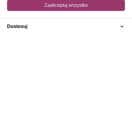
Mój koszyk
Zaakceptuj wszystko
Adres dostawy
Dostosuj
Polecamy
Znaczki Konie
Znaczki Politycy
Znaczki Żaglowce
Znaczki Kolarstwo
Znaczki Boże Narodzenie
Regulamin
Prywatność
Bezpieczeństwo
2026 © SlimAD All Rights Reserved.