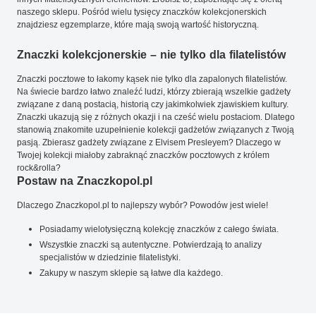
naszego sklepu. Pośród wielu tysięcy znaczków kolekcjonerskich
znajdziesz egzemplarze, które mają swoją wartość historyczną.
Znaczki kolekcjonerskie – nie tylko dla filatelistów
Znaczki pocztowe to łakomy kąsek nie tylko dla zapalonych filatelistów.
Na świecie bardzo łatwo znaleźć ludzi, którzy zbierają wszelkie gadżety
związane z daną postacią, historią czy jakimkolwiek zjawiskiem kultury.
Znaczki ukazują się z różnych okazji i na cześć wielu postaciom. Dlatego
stanowią znakomite uzupełnienie kolekcji gadżetów związanych z Twoją
pasją. Zbierasz gadżety związane z Elvisem Presleyem? Dlaczego w
Twojej kolekcji miałoby zabraknąć znaczków pocztowych z królem
rock&rolla?
Postaw na Znaczkopol.pl
Dlaczego Znaczkopol.pl to najlepszy wybór? Powodów jest wiele!
Posiadamy wielotysięczną kolekcję znaczków z całego świata.
Wszystkie znaczki są autentyczne. Potwierdzają to analizy
specjalistów w dziedzinie filatelistyki.
Zakupy w naszym sklepie są łatwe dla każdego.