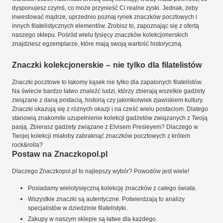
dysponujesz czymś, co może przynieść Ci realne zyski. Jednak, żeby
inwestować mądrze, uprzednio poznaj rynek znaczków pocztowych i
innych filatelistycznych elementów. Zrobisz to, zapoznając się z ofertą
naszego sklepu. Pośród wielu tysięcy znaczków kolekcjonerskich
znajdziesz egzemplarze, które mają swoją wartość historyczną.
Znaczki kolekcjonerskie – nie tylko dla filatelistów
Znaczki pocztowe to łakomy kąsek nie tylko dla zapalonych filatelistów.
Na świecie bardzo łatwo znaleźć ludzi, którzy zbierają wszelkie gadżety
związane z daną postacią, historią czy jakimkolwiek zjawiskiem kultury.
Znaczki ukazują się z różnych okazji i na cześć wielu postaciom. Dlatego
stanowią znakomite uzupełnienie kolekcji gadżetów związanych z Twoją
pasją. Zbierasz gadżety związane z Elvisem Presleyem? Dlaczego w
Twojej kolekcji miałoby zabraknąć znaczków pocztowych z królem
rock&rolla?
Postaw na Znaczkopol.pl
Dlaczego Znaczkopol.pl to najlepszy wybór? Powodów jest wiele!
Posiadamy wielotysięczną kolekcję znaczków z całego świata.
Wszystkie znaczki są autentyczne. Potwierdzają to analizy
specjalistów w dziedzinie filatelistyki.
Zakupy w naszym sklepie są łatwe dla każdego.