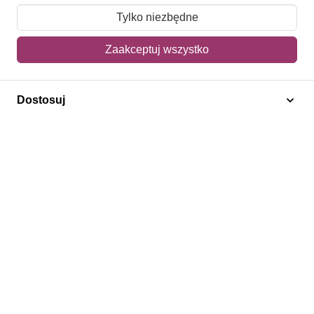
Moje zamówienia
Tylko niezbędne
Mój koszyk
Zaakceptuj wszystko
Adres dostawy
Dostosuj
Polecamy
Znaczki Konie
Znaczki Politycy
Znaczki Żaglowce
Znaczki Kolarstwo
Znaczki Boże Narodzenie
Regulamin
Prywatność
Bezpieczeństwo