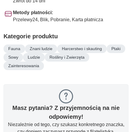
Zwrot do 14 dni
Metody płatności:
Przelewy24, Blik, Pobranie, Karta płatnicza
Kategorie produktu
Fauna
Znani ludzie
Harcerstwo i skauting
Ptaki
Sowy
Ludzie
Rośliny i Zwierzęta
Zainteresowania
Masz pytania? Z przyjemnością na nie
odpowiemy!
Niezależnie od tego, czy szukasz konkretnego znaczka,
czy dopiero zaczynasz przygodę z filatelistyką.