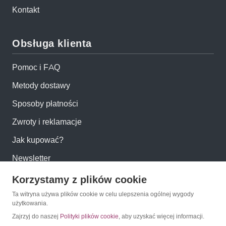
Kontakt
Obsługa klienta
Pomoc i FAQ
Metody dostawy
Sposoby płatności
Zwroty i reklamacje
Jak kupować?
Newsletter
Korzystamy z plików cookie
Konto
Ta witryna używa plików cookie w celu ulepszenia ogólnej wygody
użytkowania.
Moje konto
Zajrzyj do naszej
Polityki plików cookie
, aby uzyskać więcej informacji.