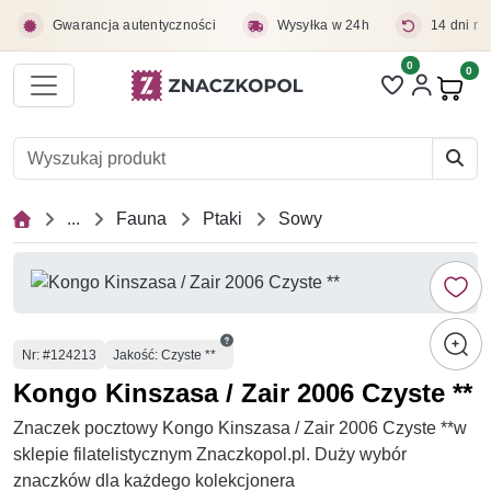
Przejdź do treści głównej
Gwarancja autentyczności
Wysyłka w 24h
14 dni na
0
Liczba pozycji 
0
Pro
...
Fauna
Ptaki
Sowy
Numer
Nr
: #124213
Jakość: Czyste **
Kongo Kinszasa / Zair 2006 Czyste **
Znaczek pocztowy Kongo Kinszasa / Zair 2006 Czyste **w
sklepie filatelistycznym Znaczkopol.pl. Duży wybór
znaczków dla każdego kolekcjonera