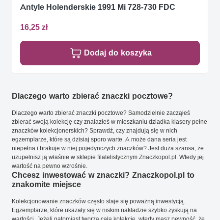
Antyle Holenderskie 1991 Mi 728-730 FDC
16,25 zł
Dodaj do koszyka
Dlaczego warto zbierać znaczki pocztowe?
Dlaczego warto zbierać znaczki pocztowe? Samodzielnie zacząłeś
zbierać swoją kolekcję czy znalazłeś w mieszkaniu dziadka klasery pełne
znaczków kolekcjonerskich? Sprawdź, czy znajdują się w nich
egzemplarze, które są dzisiaj sporo warte. A może dana seria jest
niepełna i brakuje w niej pojedynczych znaczków? Jest duża szansa, że
uzupełnisz ją właśnie w sklepie filatelistycznym Znaczkopol.pl. Wtedy jej
wartość na pewno wzrośnie.
Chcesz inwestować w znaczki? Znaczkopol.pl to
znakomite miejsce
Kolekcjonowanie znaczków często staje się poważną inwestycją.
Egzemplarze, które ukazały się w niskim nakładzie szybko zyskują na
wartości. Jeżeli natomiast tworzą całą kolekcję, wtedy masz pewność, że