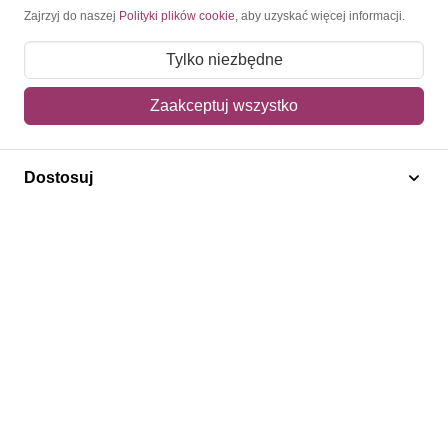
Moje konto
Zajrzyj do naszej
Polityki plików cookie
, aby uzyskać więcej informacji.
Moje zamówienia
Tylko niezbędne
Mój koszyk
Zaakceptuj wszystko
Adres dostawy
Dostosuj
Polecamy
Znaczki Konie
Znaczki Politycy
Znaczki Żaglowce
Znaczki Kwiaty
Znaczki Boże Narodzenie