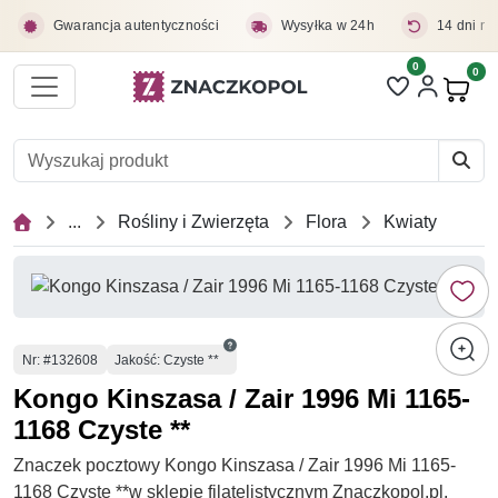
Przejdź do treści głównej
Gwarancja autentyczności
Wysyłka w 24h
14 dni na
0
Liczba pozycji 
0
Pro
...
Rośliny i Zwierzęta
Flora
Kwiaty
Numer
Nr
: #132608
Jakość: Czyste **
Kongo Kinszasa / Zair 1996 Mi 1165-
1168 Czyste **
Znaczek pocztowy Kongo Kinszasa / Zair 1996 Mi 1165-
1168 Czyste **w sklepie filatelistycznym Znaczkopol.pl.