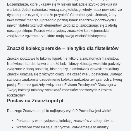
Egzemplarze, które ukazały się w niskim nakładzie szybko zyskują na
wartości. Jeżeli natomiast tworzą całą kolekcję, wtedy masz pewność, że
dysponujesz czymś, co może przynieść Ci realne zyski. Jednak, żeby
inwestować mądrze, uprzednio poznaj rynek znaczków pocztowych i
innych filatelistycznych elementów. Zrobisz to, zapoznając się z ofertą
naszego sklepu. Pośród wielu tysięcy znaczków kolekcjonerskich
znajdziesz egzemplarze, które mają swoją wartość historyczną.
Znaczki kolekcjonerskie – nie tylko dla filatelistów
Znaczki pocztowe to łakomy kąsek nie tylko dla zapalonych filatelistów.
Na świecie bardzo łatwo znaleźć ludzi, którzy zbierają wszelkie gadżety
związane z daną postacią, historią czy jakimkolwiek zjawiskiem kultury.
Znaczki ukazują się z różnych okazji i na cześć wielu postaciom. Dlatego
stanowią znakomite uzupełnienie kolekcji gadżetów związanych z Twoją
pasją. Zbierasz gadżety związane z Elvisem Presleyem? Dlaczego w
Twojej kolekcji miałoby zabraknąć znaczków pocztowych z królem
rock&rolla?
Postaw na Znaczkopol.pl
Dlaczego Znaczkopol.pl to najlepszy wybór? Powodów jest wiele!
Posiadamy wielotysięczną kolekcję znaczków z całego świata.
Wszystkie znaczki są autentyczne. Potwierdzają to analizy