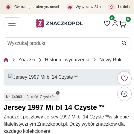
Przejdź do treści głównej
Gwarancja autentyczności
Wysyłka w 24h
14 dni na
0
Liczba pozycji 
0
Pro
Znaczki
Historia i wydarzenia
Nowy Rok
Numer
Nr
: #4083
Jakość: Czyste **
Jersey 1997 Mi bl 14 Czyste **
Znaczek pocztowy Jersey 1997 Mi bl 14 Czyste **w sklepie
filatelistycznym Znaczkopol.pl. Duży wybór znaczków dla
każdego kolekcjonera