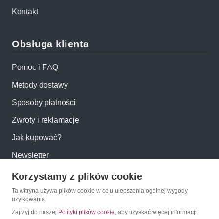
Kontakt
Obsługa klienta
Pomoc i FAQ
Metody dostawy
Sposoby płatności
Zwroty i reklamacje
Jak kupować?
Newsletter
Korzystamy z plików cookie
Konto
Ta witryna używa plików cookie w celu ulepszenia ogólnej wygody
użytkowania.
Moje konto
Zajrzyj do naszej
Polityki plików cookie
, aby uzyskać więcej informacji.