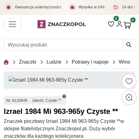
Przejdź do treści głównej
Gwarancja autentyczności
Wysyłka w 24h
14 dni na
0
Liczba pozycji 
0
Pro
Znaczki
Ludzie
Potrawy i napoje
Wino
Numer
Nr
: #120849
Jakość: Czyste **
Izrael 1984 Mi 963-965y Czyste **
Znaczek pocztowy Izrael 1984 Mi 963-965y Czyste **w
sklepie filatelistycznym Znaczkopol.pl. Duży wybór
znaczków dla każdego kolekcjonera