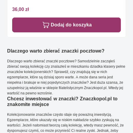
36,00 zł
Dodaj do koszyka
Dlaczego warto zbierać znaczki pocztowe?
Dlaczego warto zbierać znaczki pocztowe? Samodzielnie zacząłeś
zbierać swoją kolekcję czy znalazłeś w mieszkaniu dziadka klasery pełne
znaczków kolekcjonerskich? Sprawdź, czy znajdują się w nich
egzemplarze, które są dzisiaj sporo warte. A może dana seria jest
niepełna i brakuje w niej pojedynczych znaczków? Jest duża szansa, że
uzupełnisz ją właśnie w sklepie filatelistycznym Znaczkopol.pl. Wtedy jej
wartość na pewno wzrośnie.
Chcesz inwestować w znaczki? Znaczkopol.pl to
znakomite miejsce
Kolekcjonowanie znaczków często staje się poważną inwestycją.
Egzemplarze, które ukazały się w niskim nakładzie szybko zyskują na
wartości. Jeżeli natomiast tworzą całą kolekcję, wtedy masz pewność, że
dysponujesz czymś, co może przynieść Ci realne zyski. Jednak, żeby