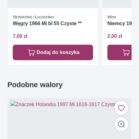
Strzelectwo / Łucznictwo
Wino
Węgry 1966 Mi bl 55 Czyste **
Niemcy 1980 
7,00 zł
2,00 zł
Dodaj do koszyka
Do
Podobne walory