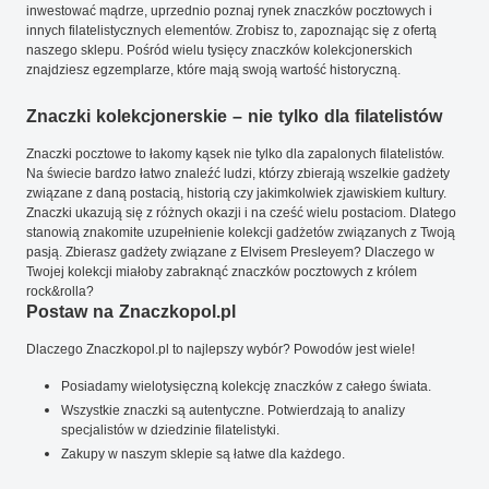
inwestować mądrze, uprzednio poznaj rynek znaczków pocztowych i
innych filatelistycznych elementów. Zrobisz to, zapoznając się z ofertą
naszego sklepu. Pośród wielu tysięcy znaczków kolekcjonerskich
znajdziesz egzemplarze, które mają swoją wartość historyczną.
Znaczki kolekcjonerskie – nie tylko dla filatelistów
Znaczki pocztowe to łakomy kąsek nie tylko dla zapalonych filatelistów.
Na świecie bardzo łatwo znaleźć ludzi, którzy zbierają wszelkie gadżety
związane z daną postacią, historią czy jakimkolwiek zjawiskiem kultury.
Znaczki ukazują się z różnych okazji i na cześć wielu postaciom. Dlatego
stanowią znakomite uzupełnienie kolekcji gadżetów związanych z Twoją
pasją. Zbierasz gadżety związane z Elvisem Presleyem? Dlaczego w
Twojej kolekcji miałoby zabraknąć znaczków pocztowych z królem
rock&rolla?
Postaw na Znaczkopol.pl
Dlaczego Znaczkopol.pl to najlepszy wybór? Powodów jest wiele!
Posiadamy wielotysięczną kolekcję znaczków z całego świata.
Wszystkie znaczki są autentyczne. Potwierdzają to analizy
specjalistów w dziedzinie filatelistyki.
Zakupy w naszym sklepie są łatwe dla każdego.