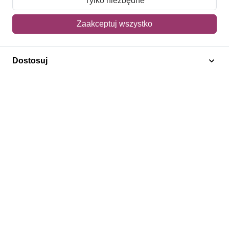
Tylko niezbędne
Mój koszyk
Zaakceptuj wszystko
Adres dostawy
Dostosuj
Polecamy
Znaczki Konie
Znaczki Politycy
Znaczki Żaglowce
Znaczki Kolarstwo
Znaczki Boże Narodzenie
Regulamin
Prywatność
Bezpieczeństwo