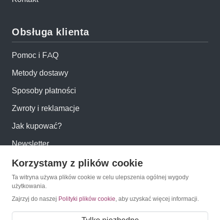
Obsługa klienta
Pomoc i FAQ
Metody dostawy
Sposoby płatności
Zwroty i reklamacje
Jak kupować?
Newsletter
Korzystamy z plików cookie
Konto
Ta witryna używa plików cookie w celu ulepszenia ogólnej wygody
użytkowania.
Moje konto
Zajrzyj do naszej
Polityki plików cookie
, aby uzyskać więcej informacji.
Moje zamówienia