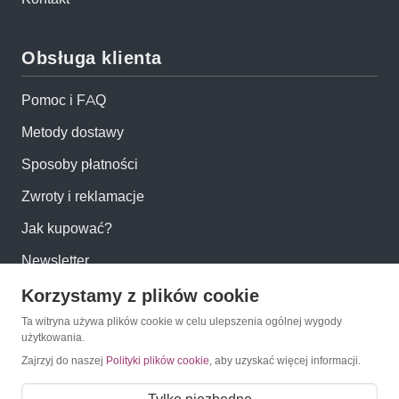
Obsługa klienta
Pomoc i FAQ
Metody dostawy
Sposoby płatności
Zwroty i reklamacje
Jak kupować?
Newsletter
Korzystamy z plików cookie
Konto
Ta witryna używa plików cookie w celu ulepszenia ogólnej wygody
użytkowania.
Moje konto
Zajrzyj do naszej
Polityki plików cookie
, aby uzyskać więcej informacji.
Moje zamówienia