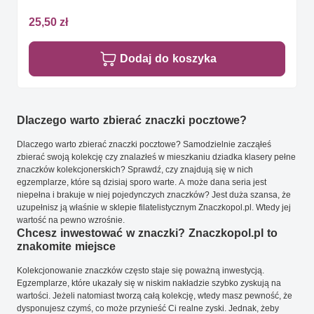
25,50 zł
Dodaj do koszyka
Dlaczego warto zbierać znaczki pocztowe?
Dlaczego warto zbierać znaczki pocztowe? Samodzielnie zacząłeś
zbierać swoją kolekcję czy znalazłeś w mieszkaniu dziadka klasery pełne
znaczków kolekcjonerskich? Sprawdź, czy znajdują się w nich
egzemplarze, które są dzisiaj sporo warte. A może dana seria jest
niepełna i brakuje w niej pojedynczych znaczków? Jest duża szansa, że
uzupełnisz ją właśnie w sklepie filatelistycznym Znaczkopol.pl. Wtedy jej
wartość na pewno wzrośnie.
Chcesz inwestować w znaczki? Znaczkopol.pl to
znakomite miejsce
Kolekcjonowanie znaczków często staje się poważną inwestycją.
Egzemplarze, które ukazały się w niskim nakładzie szybko zyskują na
wartości. Jeżeli natomiast tworzą całą kolekcję, wtedy masz pewność, że
dysponujesz czymś, co może przynieść Ci realne zyski. Jednak, żeby