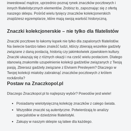
inwestować mądrze, uprzednio poznaj rynek znaczków pocztowych i
innych filatelistycznych elementów. Zrobisz to, zapoznając się z ofertą
naszego sklepu. Pośród wielu tysięcy znaczków kolekcjonerskich
znajdziesz egzemplarze, które mają swoją wartość historyczną.
Znaczki kolekcjonerskie – nie tylko dla filatelistów
Znaczki pocztowe to łakomy kąsek nie tylko dla zapalonych filatelistów.
Na świecie bardzo łatwo znaleźć ludzi, którzy zbierają wszelkie gadżety
związane z daną postacią, historią czy jakimkolwiek zjawiskiem kultury.
Znaczki ukazują się z różnych okazji i na cześć wielu postaciom. Dlatego
stanowią znakomite uzupełnienie kolekcji gadżetów związanych z Twoją
pasją. Zbierasz gadżety związane z Elvisem Presleyem? Dlaczego w
Twojej kolekcji miałoby zabraknąć znaczków pocztowych z królem
rock&rolla?
Postaw na Znaczkopol.pl
Dlaczego Znaczkopol.pl to najlepszy wybór? Powodów jest wiele!
Posiadamy wielotysięczną kolekcję znaczków z całego świata.
Wszystkie znaczki są autentyczne. Potwierdzają to analizy
specjalistów w dziedzinie filatelistyki.
Zakupy w naszym sklepie są łatwe dla każdego.