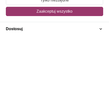
Tylko niezbędne
Mój koszyk
Zaakceptuj wszystko
Adres dostawy
Dostosuj
Polecamy
Znaczki Konie
Znaczki Politycy
Znaczki Żaglowce
Znaczki Kolarstwo
Znaczki Boże Narodzenie
Regulamin
Prywatność
Bezpieczeństwo