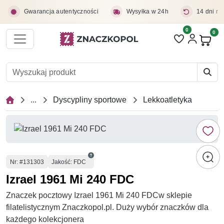
Przejdź do treści głównej
Gwarancja autentyczności
Wysyłka w 24h
14 dni na
0
Liczba pozycji 
0
Pro
...
Dyscypliny sportowe
Lekkoatletyka
Numer
Nr
: #131303
Jakość: FDC
Izrael 1961 Mi 240 FDC
Znaczek pocztowy Izrael 1961 Mi 240 FDCw sklepie
filatelistycznym Znaczkopol.pl. Duży wybór znaczków dla
każdego kolekcjonera