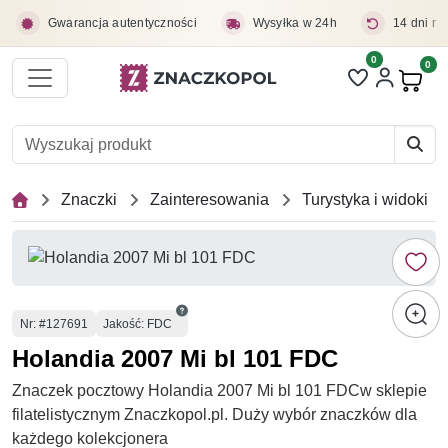
Przejdź do treści głównej
Gwarancja autentyczności
Wysyłka w 24h
14 dni na
0
Liczba pozycji 
0
Pro
Znaczki
Zainteresowania
Turystyka i widoki
Numer
Nr
: #127691
Jakość: FDC
Holandia 2007 Mi bl 101 FDC
Znaczek pocztowy Holandia 2007 Mi bl 101 FDCw sklepie
filatelistycznym Znaczkopol.pl. Duży wybór znaczków dla
każdego kolekcjonera