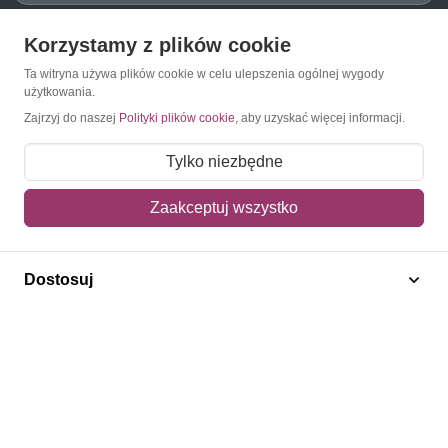
Korzystamy z plików cookie
O Znaczkopol.pl
Ta witryna używa plików cookie w celu ulepszenia ogólnej wygody
użytkowania.
O nas
Zajrzyj do naszej
Polityki plików cookie
, aby uzyskać więcej informacji.
Blog
Tylko niezbędne
Regulamin
Zaakceptuj wszystko
Polityka prywatności
Mapa strony
Dostosuj
Kontakt
Obsługa klienta
Pomoc i FAQ
Metody dostawy