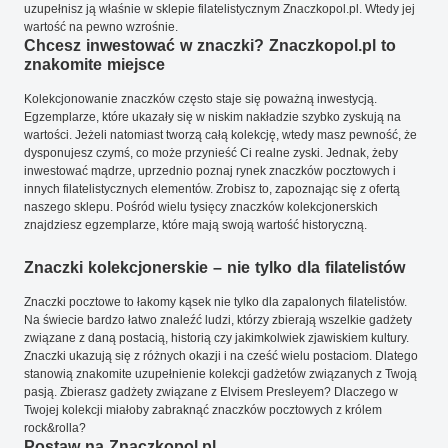
uzupełnisz ją właśnie w sklepie filatelistycznym Znaczkopol.pl. Wtedy jej
wartość na pewno wzrośnie.
Chcesz inwestować w znaczki? Znaczkopol.pl to
znakomite miejsce
Kolekcjonowanie znaczków często staje się poważną inwestycją.
Egzemplarze, które ukazały się w niskim nakładzie szybko zyskują na
wartości. Jeżeli natomiast tworzą całą kolekcję, wtedy masz pewność, że
dysponujesz czymś, co może przynieść Ci realne zyski. Jednak, żeby
inwestować mądrze, uprzednio poznaj rynek znaczków pocztowych i
innych filatelistycznych elementów. Zrobisz to, zapoznając się z ofertą
naszego sklepu. Pośród wielu tysięcy znaczków kolekcjonerskich
znajdziesz egzemplarze, które mają swoją wartość historyczną.
Znaczki kolekcjonerskie – nie tylko dla filatelistów
Znaczki pocztowe to łakomy kąsek nie tylko dla zapalonych filatelistów.
Na świecie bardzo łatwo znaleźć ludzi, którzy zbierają wszelkie gadżety
związane z daną postacią, historią czy jakimkolwiek zjawiskiem kultury.
Znaczki ukazują się z różnych okazji i na cześć wielu postaciom. Dlatego
stanowią znakomite uzupełnienie kolekcji gadżetów związanych z Twoją
pasją. Zbierasz gadżety związane z Elvisem Presleyem? Dlaczego w
Twojej kolekcji miałoby zabraknąć znaczków pocztowych z królem
rock&rolla?
Postaw na Znaczkopol.pl