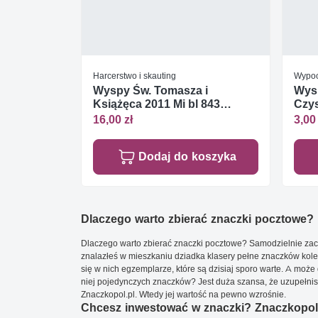
Harcerstwo i skauting
Wypo
Wyspy Św. Tomasza i
Wysp
Książęca 2011 Mi bl 843
Czys
Czyste **
16,00 zł
3,00 
Dodaj do koszyka
Dlaczego warto zbierać znaczki pocztowe?
Dlaczego warto zbierać znaczki pocztowe? Samodzielnie zacz
znalazłeś w mieszkaniu dziadka klasery pełne znaczków kole
się w nich egzemplarze, które są dzisiaj sporo warte. A może 
niej pojedynczych znaczków? Jest duża szansa, że uzupełnisz 
Znaczkopol.pl. Wtedy jej wartość na pewno wzrośnie.
Chcesz inwestować w znaczki? Znaczkopol.