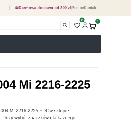
Darmowa dostawa od 200 zł
Pomoc
Kontakt
0
Liczba pozycji na liście ulubionyc
0
Produkty w koszyku:
004 Mi 2216-2225
2004 Mi 2216-2225 FDCw sklepie
pl. Duży wybór znaczków dla każdego