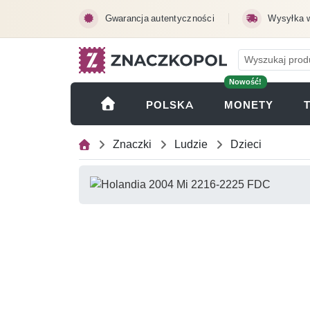
Przejdź do treści głównej
Gwarancja autentyczności
Wysyłka 
Nowość!
(OTWI
POLSKA
MONETY
Znaczki
Ludzie
Dzieci