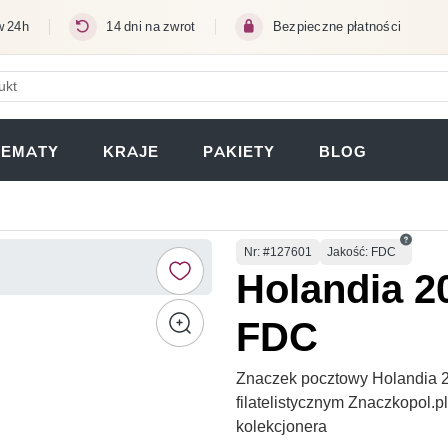
w 24h
14 dni na zwrot
Bezpieczne płatności
ERA SIĘ W NOWEJ KARCIE)
TEMATY
KRAJE
PAKIETY
BLOG
Numer
Nr
: #127601
Jakość: FDC
Holandia 2
FDC
Znaczek pocztowy Holandia 
filatelistycznym Znaczkopol.
kolekcjonera