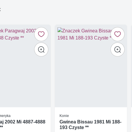
ć
meryka
Konie
j 2002 Mi 4887-4888
Gwinea Bissau 1981 Mi 188-
**
193 Czyste **