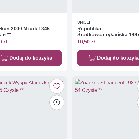
UNICEF
kan 2000 Mi ark 1345
Republika
te **
Środkowoafrykańska 1997
ark 1836-1838 Czyste **
0 zł
10,50 zł
Dodaj do koszyka
Dodaj do koszyk