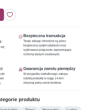
Bezpieczna transakcja
Twoje zakupy chronione są przez
i
bezpieczny system płatności oraz
 się
szyfrowane połączenie zapewniające
ochronę danych osobowych.
ci
Gwarancja zwrotu pieniędzy
czki
W przypadku nietrafionego zakupu
est
odeślij produkty w ciągu 14 dni i
.
otrzymaj pełny zwrot środków.
tegorie produktu
Znani ludzie
Dzieci
Monarchia
Ludzie