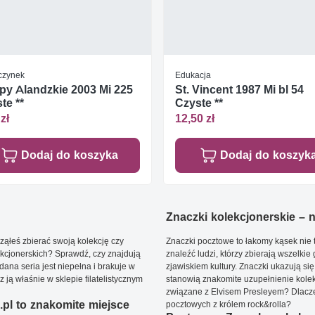
czynek
Edukacja
y Alandzkie 2003 Mi 225
St. Vincent 1987 Mi bl 54
te **
Czyste **
zł
12,50 zł
Dodaj do koszyka
Dodaj do koszyk
Znaczki kolekcjonerskie – ni
ąłeś zbierać swoją kolekcję czy
Znaczki pocztowe to łakomy kąsek nie t
kcjonerskich? Sprawdź, czy znajdują
znaleźć ludzi, którzy zbierają wszelkie
dana seria jest niepełna i brakuje w
zjawiskiem kultury. Znaczki ukazują się
ją właśnie w sklepie filatelistycznym
stanowią znakomite uzupełnienie kolek
związane z Elvisem Presleyem? Dlacze
pl to znakomite miejsce
pocztowych z królem rock&rolla?