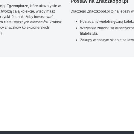
Postaw na Znaczkopol.pl
ją. Egzemplarze, które ukazały się w
t tworzą całą kolekcję, wtedy masz
Dlaczego Znaczkopol.pl to najlepszy 
 zyski. Jednak, żeby inwestować
Posiadamy wielotysięczną kolekc
 filatelistycznych elementów. Zrobisz
ięcy znaczków kolekcjonerskich
Wszystkie znaczki są autentyczne
ą.
filatelistyki.
Zakupy w naszym sklepie są łatw