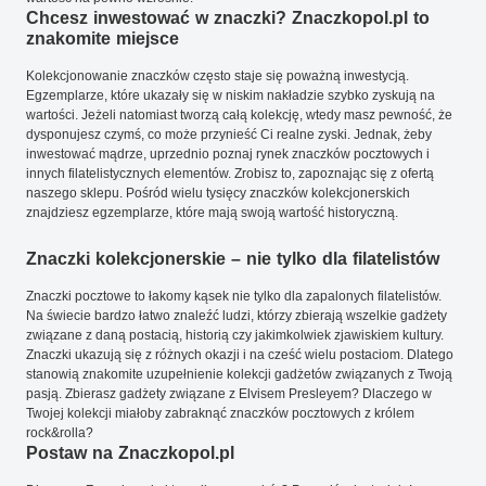
Chcesz inwestować w znaczki? Znaczkopol.pl to
znakomite miejsce
Kolekcjonowanie znaczków często staje się poważną inwestycją.
Egzemplarze, które ukazały się w niskim nakładzie szybko zyskują na
wartości. Jeżeli natomiast tworzą całą kolekcję, wtedy masz pewność, że
dysponujesz czymś, co może przynieść Ci realne zyski. Jednak, żeby
inwestować mądrze, uprzednio poznaj rynek znaczków pocztowych i
innych filatelistycznych elementów. Zrobisz to, zapoznając się z ofertą
naszego sklepu. Pośród wielu tysięcy znaczków kolekcjonerskich
znajdziesz egzemplarze, które mają swoją wartość historyczną.
Znaczki kolekcjonerskie – nie tylko dla filatelistów
Znaczki pocztowe to łakomy kąsek nie tylko dla zapalonych filatelistów.
Na świecie bardzo łatwo znaleźć ludzi, którzy zbierają wszelkie gadżety
związane z daną postacią, historią czy jakimkolwiek zjawiskiem kultury.
Znaczki ukazują się z różnych okazji i na cześć wielu postaciom. Dlatego
stanowią znakomite uzupełnienie kolekcji gadżetów związanych z Twoją
pasją. Zbierasz gadżety związane z Elvisem Presleyem? Dlaczego w
Twojej kolekcji miałoby zabraknąć znaczków pocztowych z królem
rock&rolla?
Postaw na Znaczkopol.pl