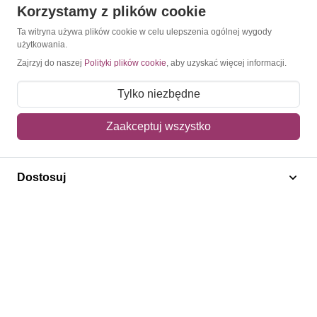
Korzystamy z plików cookie
O Znaczkopol.pl
Ta witryna używa plików cookie w celu ulepszenia ogólnej wygody
użytkowania.
O nas
Zajrzyj do naszej
Polityki plików cookie
, aby uzyskać więcej informacji.
Blog
Tylko niezbędne
Regulamin
Zaakceptuj wszystko
Polityka prywatności
Mapa strony
Dostosuj
Kontakt
Obsługa klienta
Pomoc i FAQ
Metody dostawy