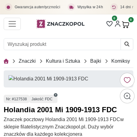
Przejdź do treści głównej
Gwarancja autentyczności
Wysyłka w 24h
14 dni na
0
Liczba pozycji 
0
Pro
Znaczki
Kultura i Sztuka
Bajki
Komiksy
Numer
Nr
: #127538
Jakość: FDC
Holandia 2001 Mi 1909-1913 FDC
Znaczek pocztowy Holandia 2001 Mi 1909-1913 FDCw
sklepie filatelistycznym Znaczkopol.pl. Duży wybór
znaczków dla każdego kolekcjonera