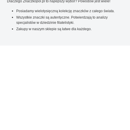
Dlaczego Znaczkopol.pl to najlepszy wybór? Powodów jest wiele!
Posiadamy wielotysięczną kolekcję znaczków z całego świata.
Wszystkie znaczki są autentyczne. Potwierdzają to analizy
specjalistów w dziedzinie filatelistyki.
Zakupy w naszym sklepie są łatwe dla każdego.