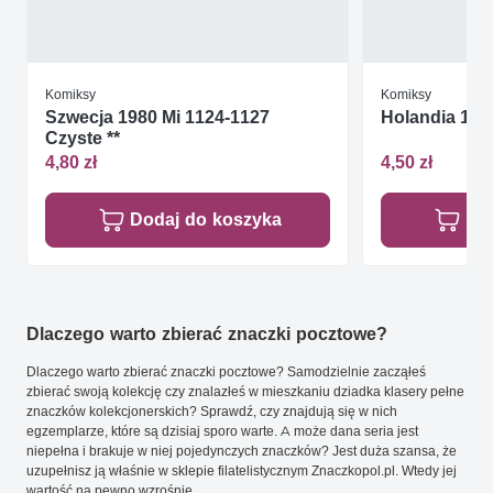
Komiksy
Komiksy
Szwecja 1980 Mi 1124-1127
Holandia 1996
Czyste **
4,80 zł
4,50 zł
Dodaj do koszyka
Do
Dlaczego warto zbierać znaczki pocztowe?
Dlaczego warto zbierać znaczki pocztowe? Samodzielnie zacząłeś
zbierać swoją kolekcję czy znalazłeś w mieszkaniu dziadka klasery pełne
znaczków kolekcjonerskich? Sprawdź, czy znajdują się w nich
egzemplarze, które są dzisiaj sporo warte. A może dana seria jest
niepełna i brakuje w niej pojedynczych znaczków? Jest duża szansa, że
uzupełnisz ją właśnie w sklepie filatelistycznym Znaczkopol.pl. Wtedy jej
wartość na pewno wzrośnie.