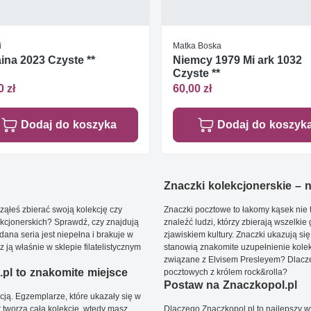
i
Matka Boska
ina 2023 Czyste **
Niemcy 1979 Mi ark 1032
Czyste **
0 zł
60,00 zł
Dodaj do koszyka
Dodaj do koszyk
Znaczki kolekcjonerskie – ni
ąłeś zbierać swoją kolekcję czy
Znaczki pocztowe to łakomy kąsek nie t
kcjonerskich? Sprawdź, czy znajdują
znaleźć ludzi, którzy zbierają wszelkie
dana seria jest niepełna i brakuje w
zjawiskiem kultury. Znaczki ukazują się
ją właśnie w sklepie filatelistycznym
stanowią znakomite uzupełnienie kolek
związane z Elvisem Presleyem? Dlacze
pl to znakomite miejsce
pocztowych z królem rock&rolla?
Postaw na Znaczkopol.pl
ją. Egzemplarze, które ukazały się w
t tworzą całą kolekcję, wtedy masz
Dlaczego Znaczkopol.pl to najlepszy 