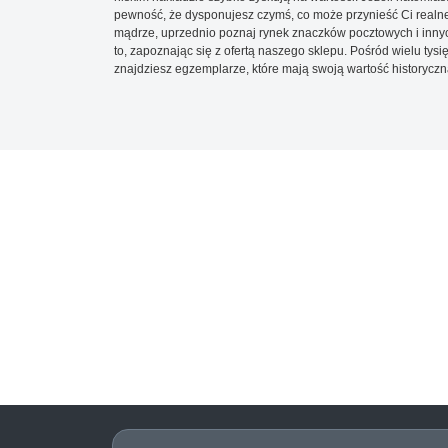
pewność, że dysponujesz czymś, co może przynieść Ci realne
mądrze, uprzednio poznaj rynek znaczków pocztowych i innych
to, zapoznając się z ofertą naszego sklepu. Pośród wielu tys
znajdziesz egzemplarze, które mają swoją wartość historyczn