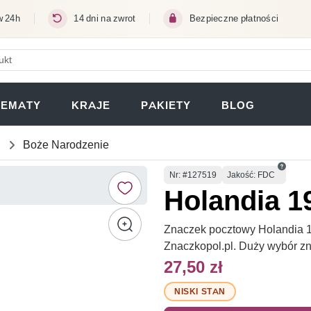
w 24h
14 dni na zwrot
Bezpieczne płatności
ERA SIĘ W NOWEJ KARCIE)
TEMATY
KRAJE
PAKIETY
BLOG
Boże Narodzenie
Numer
Nr
: #127519
Jakość: FDC
Holandia 1
Znaczek pocztowy Holandia 1
Znaczkopol.pl. Duży wybór z
27,50 zł
NISKI STAN