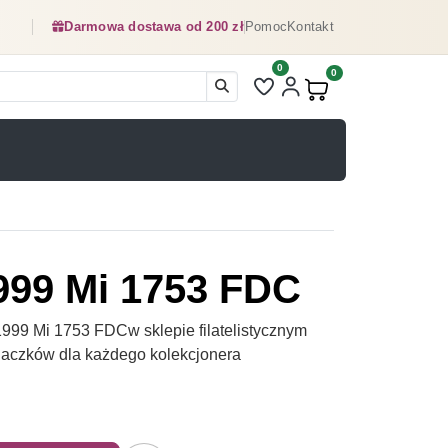
Darmowa dostawa od 200 zł
Pomoc
Kontakt
0
Liczba pozycji na liście ulubionyc
0
Produkty w koszyku:
999 Mi 1753 FDC
999 Mi 1753 FDCw sklepie filatelistycznym
naczków dla każdego kolekcjonera