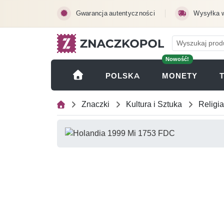
Przejdź do treści głównej
Gwarancja autentyczności
Wysyłka 
Nowość!
(OTWI
POLSKA
MONETY
Znaczki
Kultura i Sztuka
Religia