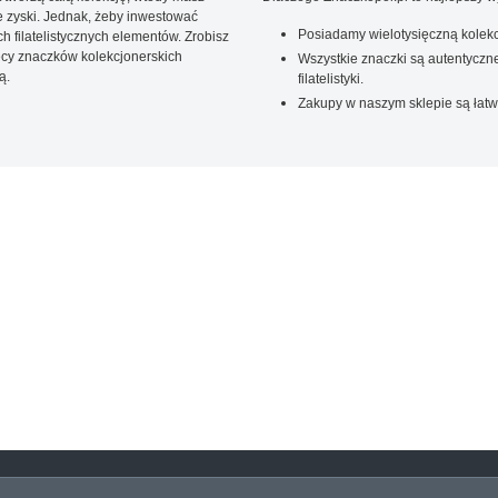
 zyski. Jednak, żeby inwestować
Posiadamy wielotysięczną kolekc
 filatelistycznych elementów. Zrobisz
ięcy znaczków kolekcjonerskich
Wszystkie znaczki są autentyczne
ą.
filatelistyki.
Zakupy w naszym sklepie są łatw