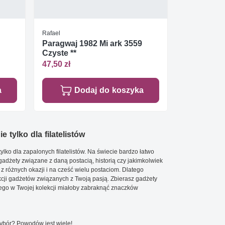
Rafael
Paragwaj 1982 Mi ark 3559
Czyste **
47,50 zł
a
Dodaj do koszyka
e tylko dla filatelistów
ylko dla zapalonych filatelistów. Na świecie bardzo łatwo
 gadżety związane z daną postacią, historią czy jakimkolwiek
 z różnych okazji i na cześć wielu postaciom. Dlatego
cji gadżetów związanych z Twoją pasją. Zbierasz gadżety
go w Twojej kolekcji miałoby zabraknąć znaczków
wybór? Powodów jest wiele!