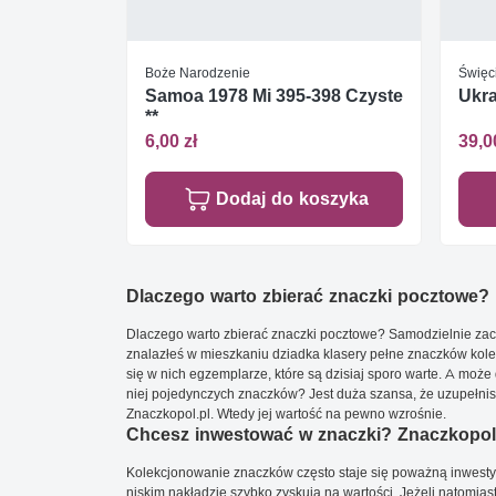
Boże Narodzenie
Święc
Samoa 1978 Mi 395-398 Czyste
Ukra
**
6,00 zł
39,0
Dodaj do koszyka
Dlaczego warto zbierać znaczki pocztowe?
Dlaczego warto zbierać znaczki pocztowe? Samodzielnie zacz
znalazłeś w mieszkaniu dziadka klasery pełne znaczków kole
się w nich egzemplarze, które są dzisiaj sporo warte. A może 
niej pojedynczych znaczków? Jest duża szansa, że uzupełnisz 
Znaczkopol.pl. Wtedy jej wartość na pewno wzrośnie.
Chcesz inwestować w znaczki? Znaczkopol.
Kolekcjonowanie znaczków często staje się poważną inwestyc
niskim nakładzie szybko zyskują na wartości. Jeżeli natomias