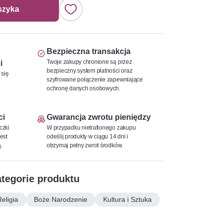
szyka
Bezpieczna transakcja
Twoje zakupy chronione są przez
i
bezpieczny system płatności oraz
 się
szyfrowane połączenie zapewniające
ochronę danych osobowych.
ci
Gwarancja zwrotu pieniędzy
czki
W przypadku nietrafionego zakupu
est
odeślij produkty w ciągu 14 dni i
.
otrzymaj pełny zwrot środków.
tegorie produktu
Religia
Boże Narodzenie
Kultura i Sztuka