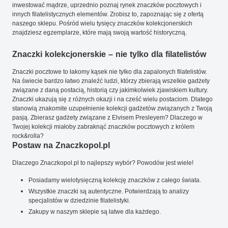
inwestować mądrze, uprzednio poznaj rynek znaczków pocztowych i
innych filatelistycznych elementów. Zrobisz to, zapoznając się z ofertą
naszego sklepu. Pośród wielu tysięcy znaczków kolekcjonerskich
znajdziesz egzemplarze, które mają swoją wartość historyczną.
Znaczki kolekcjonerskie – nie tylko dla filatelistów
Znaczki pocztowe to łakomy kąsek nie tylko dla zapalonych filatelistów.
Na świecie bardzo łatwo znaleźć ludzi, którzy zbierają wszelkie gadżety
związane z daną postacią, historią czy jakimkolwiek zjawiskiem kultury.
Znaczki ukazują się z różnych okazji i na cześć wielu postaciom. Dlatego
stanowią znakomite uzupełnienie kolekcji gadżetów związanych z Twoją
pasją. Zbierasz gadżety związane z Elvisem Presleyem? Dlaczego w
Twojej kolekcji miałoby zabraknąć znaczków pocztowych z królem
rock&rolla?
Postaw na Znaczkopol.pl
Dlaczego Znaczkopol.pl to najlepszy wybór? Powodów jest wiele!
Posiadamy wielotysięczną kolekcję znaczków z całego świata.
Wszystkie znaczki są autentyczne. Potwierdzają to analizy
specjalistów w dziedzinie filatelistyki.
Zakupy w naszym sklepie są łatwe dla każdego.