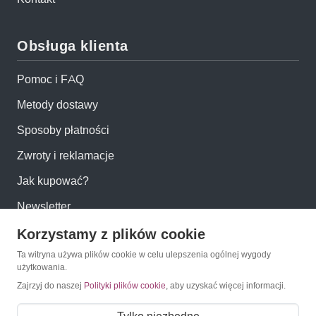
Obsługa klienta
Pomoc i FAQ
Metody dostawy
Sposoby płatności
Zwroty i reklamacje
Jak kupować?
Newsletter
Korzystamy z plików cookie
Konto
Ta witryna używa plików cookie w celu ulepszenia ogólnej wygody
użytkowania.
Moje konto
Zajrzyj do naszej
Polityki plików cookie
, aby uzyskać więcej informacji.
Moje zamówienia