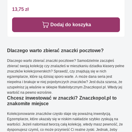
13,75 zł
Dodaj do koszyka
Dlaczego warto zbierać znaczki pocztowe?
Dlaczego warto zbierać znaczki pocztowe? Samodzielnie zacząłeś
zbierać swoją kolekcję czy znalazłeś w mieszkaniu dziadka klasery pełne
znaczków kolekcjonerskich? Sprawdź, czy znajdują się w nich
egzemplarze, które są dzisiaj sporo warte. A może dana seria jest
niepełna i brakuje w niej pojedynczych znaczków? Jest duża szansa, że
uzupełnisz ją właśnie w sklepie filatelistycznym Znaczkopol.pl. Wtedy jej
wartość na pewno wzrośnie.
Chcesz inwestować w znaczki? Znaczkopol.pl to
znakomite miejsce
Kolekcjonowanie znaczków często staje się poważną inwestycją.
Egzemplarze, które ukazały się w niskim nakładzie szybko zyskują na
wartości. Jeżeli natomiast tworzą całą kolekcję, wtedy masz pewność, że
dysponujesz czymś, co może przynieść Ci realne zyski. Jednak, żeby