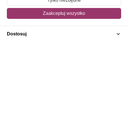
Tylko niezbędne
Mój koszyk
Zaakceptuj wszystko
Adres dostawy
Dostosuj
Polecamy
Znaczki Konie
Znaczki Politycy
Znaczki Żaglowce
Znaczki Kwiaty
Znaczki Herby / Heraldyka / Symbole
Regulamin
Prywatność
Bezpieczeństwo