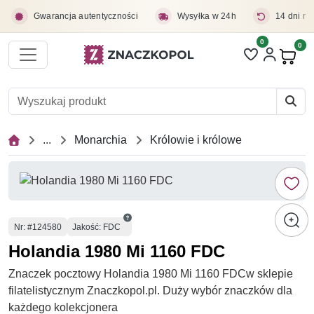
Przejdź do treści głównej
Gwarancja autentyczności
Wysyłka w 24h
14 dni na
0
Liczba pozycji 
0
Pro
...
Monarchia
Królowie i królowe
Numer
Nr
: #124580
Jakość: FDC
Holandia 1980 Mi 1160 FDC
Znaczek pocztowy Holandia 1980 Mi 1160 FDCw sklepie
filatelistycznym Znaczkopol.pl. Duży wybór znaczków dla
każdego kolekcjonera