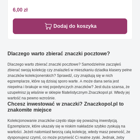
6,00 zł
Dodaj do koszyka
Dlaczego warto zbierać znaczki pocztowe?
Dlaczego warto zbierać znaczki pocztowe? Samodzielnie zacząłeś
zbierać swoją kolekcję czy znalazłeś w mieszkaniu dziadka klasery pełne
znaczków kolekcjonerskich? Sprawdź, czy znajdują się w nich
egzemplarze, które są dzisiaj sporo warte. A może dana seria jest
niepełna i brakuje w niej pojedynczych znaczków? Jest duża szansa, że
uzupełnisz ją właśnie w sklepie filatelistycznym Znaczkopol.pl. Wtedy jej
wartość na pewno wzrośnie.
Chcesz inwestować w znaczki? Znaczkopol.pl to
znakomite miejsce
Kolekcjonowanie znaczków często staje się poważną inwestycją.
Egzemplarze, które ukazały się w niskim nakładzie szybko zyskują na
wartości. Jeżeli natomiast tworzą całą kolekcję, wtedy masz pewność, że
dysponujesz czymś, co może przynieść Ci realne zyski. Jednak, żeby