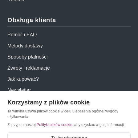
Obsługa klienta
Pomoc i FAQ
Metody dostawy
Sposoby płatności
Zwroty i reklamacje
Jak kupować?
Newsletter
Korzystamy z plików cookie
Konto
Ta witryna używa plików cookie w celu ulepszenia ogólnej wygody
użytkowania.
Moje konto
Zajrzyj do naszej
Polityki plików cookie
, aby uzyskać więcej informacji.
Moje zamówienia