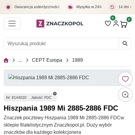
Przejdź do treści głównej
Gwarancja autentyczności
Wysyłka w 24h
14 dni na
0
Liczba pozycji 
0
Pro
...
CEPT Europa
1989
Numer
Nr
: #144020
Jakość: FDC
Hiszpania 1989 Mi 2885-2886 FDC
Znaczek pocztowy Hiszpania 1989 Mi 2885-2886 FDCw
sklepie filatelistycznym Znaczkopol.pl. Duży wybór
znaczków dla każdego kolekcjonera