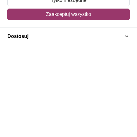
Tylko niezbędne
Mój koszyk
Zaakceptuj wszystko
Adres dostawy
Dostosuj
Polecamy
Znaczki Konie
Znaczki Politycy
Znaczki Żaglowce
Znaczki Kwiaty
Znaczki Boże Narodzenie
Regulamin
Prywatność
Bezpieczeństwo