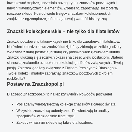
inwestować mądrze, uprzednio poznaj rynek znaczków pocztowych i
innych filatelistycznych elementów. Zrobisz to, zapoznając się z ofertą
naszego sklepu. Pośród wielu tysięcy znaczków kolekcjonerskich
znajdziesz egzemplarze, które mają swoją wartość historyczną.
Znaczki kolekcjonerskie – nie tylko dla filatelistów
Znaczki pocztowe to łakomy kąsek nie tylko dla zapalonych filatelistów.
Na świecie bardzo łatwo znaleźć ludzi, którzy zbierają wszelkie gadżety
związane z daną postacią, historią czy jakimkolwiek zjawiskiem kultury.
Znaczki ukazują się z różnych okazji i na cześć wielu postaciom. Dlatego
stanowią znakomite uzupełnienie kolekcji gadżetów związanych z Twoją
pasją. Zbierasz gadżety związane z Elvisem Presleyem? Dlaczego w
Twojej kolekcji miałoby zabraknąć znaczków pocztowych z królem
rock&rolla?
Postaw na Znaczkopol.pl
Dlaczego Znaczkopol.pl to najlepszy wybór? Powodów jest wiele!
Posiadamy wielotysięczną kolekcję znaczków z całego świata.
Wszystkie znaczki są autentyczne. Potwierdzają to analizy
specjalistów w dziedzinie filatelistyki.
Zakupy w naszym sklepie są łatwe dla każdego.