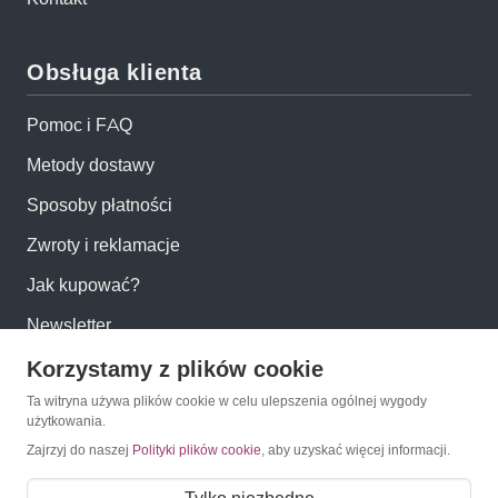
Obsługa klienta
Pomoc i FAQ
Metody dostawy
Sposoby płatności
Zwroty i reklamacje
Jak kupować?
Newsletter
Korzystamy z plików cookie
Konto
Ta witryna używa plików cookie w celu ulepszenia ogólnej wygody
użytkowania.
Moje konto
Zajrzyj do naszej
Polityki plików cookie
, aby uzyskać więcej informacji.
Moje zamówienia