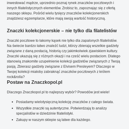
inwestować mądrze, uprzednio poznaj rynek znaczków pocztowych i
innych filatelistycznych elementów. Zrobisz to, zapoznając się z ofertą
naszego sklepu. Pośród wielu tysięcy znaczków kolekcjonerskich
znajdziesz egzemplarze, które mają swoją wartość historyczną.
Znaczki kolekcjonerskie – nie tylko dla filatelistów
Znaczki pocztowe to łakomy kąsek nie tylko dla zapalonych filatelistów.
Na świecie bardzo łatwo znaleźć ludzi, którzy zbierają wszelkie gadżety
związane z daną postacią, historią czy jakimkolwiek zjawiskiem kultury.
Znaczki ukazują się z różnych okazji i na cześć wielu postaciom. Dlatego
stanowią znakomite uzupełnienie kolekcji gadżetów związanych z Twoją
pasją. Zbierasz gadżety związane z Elvisem Presleyem? Dlaczego w
Twojej kolekcji miałoby zabraknąć znaczków pocztowych z królem
rock&rolla?
Postaw na Znaczkopol.pl
Dlaczego Znaczkopol.pl to najlepszy wybór? Powodów jest wiele!
Posiadamy wielotysięczną kolekcję znaczków z całego świata.
Wszystkie znaczki są autentyczne. Potwierdzają to analizy
specjalistów w dziedzinie filatelistyki.
Zakupy w naszym sklepie są łatwe dla każdego.