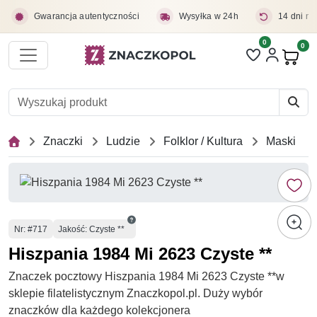
Przejdź do treści głównej
Gwarancja autentyczności
Wysyłka w 24h
14 dni na
0
Liczba pozycji 
0
Pro
Znaczki
Ludzie
Folklor / Kultura
Maski
Numer
Nr
: #717
Jakość: Czyste **
Hiszpania 1984 Mi 2623 Czyste **
Znaczek pocztowy Hiszpania 1984 Mi 2623 Czyste **w
sklepie filatelistycznym Znaczkopol.pl. Duży wybór
znaczków dla każdego kolekcjonera