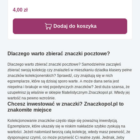
4,00 zł
Dodaj do koszyka
Dlaczego warto zbierać znaczki pocztowe?
Dlaczego warto zbierać znaczki pocztowe? Samodzielnie zacząłeś
zbierać swoją kolekcję czy znalazłeś w mieszkaniu dziadka klasery pełne
znaczków kolekcjonerskich? Sprawdź, czy znajdują się w nich
egzemplarze, które są dzisiaj sporo warte. A może dana seria jest
niepełna i brakuje w niej pojedynczych znaczków? Jest duża szansa, że
uzupełnisz ją właśnie w sklepie filatelistycznym Znaczkopol.pl. Wtedy jej
wartość na pewno wzrośnie.
Chcesz inwestować w znaczki? Znaczkopol.pl to
znakomite miejsce
Kolekcjonowanie znaczków często staje się poważną inwestycją.
Egzemplarze, które ukazały się w niskim nakładzie szybko zyskują na
wartości. Jeżeli natomiast tworzą całą kolekcję, wtedy masz pewność, że
dysponujesz czymś, co może przynieść Ci realne zyski. Jednak, żeby