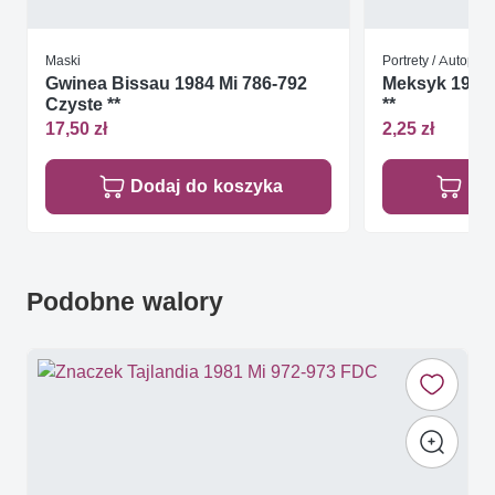
Maski
Portrety / Autoport
Gwinea Bissau 1984 Mi 786-792
Meksyk 1974 
Czyste **
**
17,50 zł
2,25 zł
Dodaj do koszyka
Do
Podobne walory