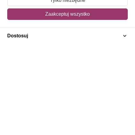
Tylko niezbędne
Mój koszyk
Zaakceptuj wszystko
Adres dostawy
Dostosuj
Polecamy
Znaczki Konie
Znaczki Politycy
Znaczki Żaglowce
Znaczki Kwiaty
Znaczki Herby / Heraldyka / Symbole
Regulamin
Prywatność
Bezpieczeństwo