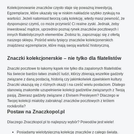
Kolekcjonowanie znaczków często staje się poważną inwestycją.
Egzemplarze, które ukazały się w niskim nakładzie szybko zyskują na
wartości. Jeżeli natomiast tworzą całą kolekcję, wtedy masz pewność, że
dysponujesz czymś, co może przynieść Ci realne zyski. Jednak, żeby
inwestować mądrze, uprzednio poznaj rynek znaczków pocztowych i
innych filatelistycznych elementów. Zrobisz to, zapoznając się z ofertą
naszego sklepu. Pośród wielu tysięcy znaczków kolekcjonerskich
znajdziesz egzemplarze, które mają swoją wartość historyczną.
Znaczki kolekcjonerskie – nie tylko dla filatelistów
Znaczki pocztowe to łakomy kąsek nie tylko dla zapalonych filatelistów.
Na świecie bardzo łatwo znaleźć ludzi, którzy zbierają wszelkie gadżety
związane z daną postacią, historią czy jakimkolwiek zjawiskiem kultury.
Znaczki ukazują się z różnych okazji i na cześć wielu postaciom. Dlatego
stanowią znakomite uzupełnienie kolekcji gadżetów związanych z Twoją
pasją. Zbierasz gadżety związane z Elvisem Presleyem? Dlaczego w
Twojej kolekcji miałoby zabraknąć znaczków pocztowych z królem
rock&rolla?
Postaw na Znaczkopol.pl
Dlaczego Znaczkopol.pl to najlepszy wybór? Powodów jest wiele!
Posiadamy wielotysięczną kolekcję znaczków z całego świata.