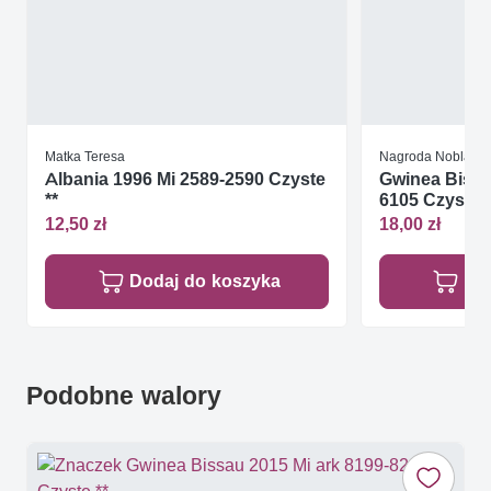
Matka Teresa
Nagroda Nobla
Albania 1996 Mi 2589-2590 Czyste
Gwinea Bissa
**
6105 Czyste *
12,50 zł
18,00 zł
Dodaj do koszyka
Do
Podobne walory