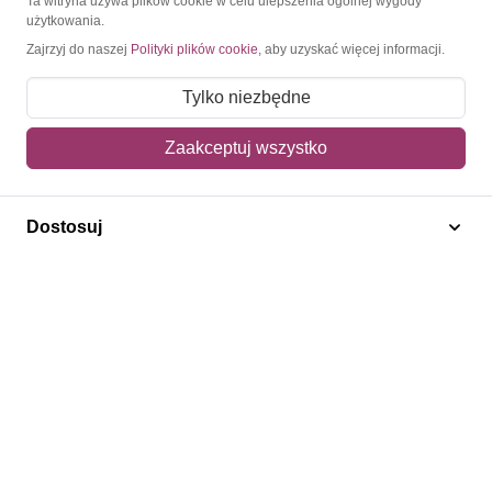
Ta witryna używa plików cookie w celu ulepszenia ogólnej wygody
użytkowania.
Moje konto
Zajrzyj do naszej
Polityki plików cookie
, aby uzyskać więcej informacji.
Moje zamówienia
Tylko niezbędne
Mój koszyk
Zaakceptuj wszystko
Adres dostawy
Polecamy
Dostosuj
Znaczki Konie
Znaczki Politycy
Znaczki Żaglowce
Znaczki Kolarstwo
Znaczki Boże Narodzenie