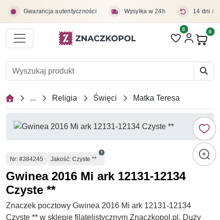
Przejdź do treści głównej
Gwarancja autentyczności
Wysyłka w 24h
14 dni na
0
Liczba pozycji 
0
Pro
...
Religia
Święci
Matka Teresa
Numer
Nr
: #384245
Jakość: Czyste **
Gwinea 2016 Mi ark 12131-12134
Czyste **
Znaczek pocztowy Gwinea 2016 Mi ark 12131-12134
Czyste ** w sklepie filatelistycznym Znaczkopol.pl. Duży