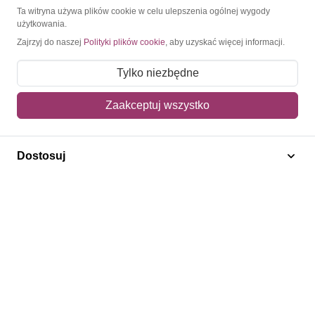
O Znaczkopol.pl
Ta witryna używa plików cookie w celu ulepszenia ogólnej wygody
użytkowania.
Zajrzyj do naszej
Polityki plików cookie
, aby uzyskać więcej informacji.
O nas
Blog
Tylko niezbędne
Regulamin
Zaakceptuj wszystko
Polityka prywatności
Mapa strony
Dostosuj
Kontakt
Obsługa klienta
Pomoc i FAQ
Metody dostawy
Sposoby płatności