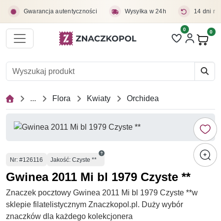
Przejdź do treści głównej
Gwarancja autentyczności
Wysyłka w 24h
14 dni na
0
Liczba pozycji 
0
Pro
...
Flora
Kwiaty
Orchidea
Numer
Nr
: #126116
Jakość: Czyste **
Gwinea 2011 Mi bl 1979 Czyste **
Znaczek pocztowy Gwinea 2011 Mi bl 1979 Czyste **w
sklepie filatelistycznym Znaczkopol.pl. Duży wybór
znaczków dla każdego kolekcjonera