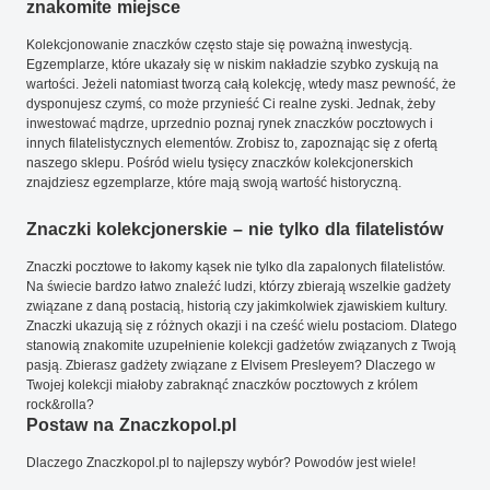
znakomite miejsce
Kolekcjonowanie znaczków często staje się poważną inwestycją.
Egzemplarze, które ukazały się w niskim nakładzie szybko zyskują na
wartości. Jeżeli natomiast tworzą całą kolekcję, wtedy masz pewność, że
dysponujesz czymś, co może przynieść Ci realne zyski. Jednak, żeby
inwestować mądrze, uprzednio poznaj rynek znaczków pocztowych i
innych filatelistycznych elementów. Zrobisz to, zapoznając się z ofertą
naszego sklepu. Pośród wielu tysięcy znaczków kolekcjonerskich
znajdziesz egzemplarze, które mają swoją wartość historyczną.
Znaczki kolekcjonerskie – nie tylko dla filatelistów
Znaczki pocztowe to łakomy kąsek nie tylko dla zapalonych filatelistów.
Na świecie bardzo łatwo znaleźć ludzi, którzy zbierają wszelkie gadżety
związane z daną postacią, historią czy jakimkolwiek zjawiskiem kultury.
Znaczki ukazują się z różnych okazji i na cześć wielu postaciom. Dlatego
stanowią znakomite uzupełnienie kolekcji gadżetów związanych z Twoją
pasją. Zbierasz gadżety związane z Elvisem Presleyem? Dlaczego w
Twojej kolekcji miałoby zabraknąć znaczków pocztowych z królem
rock&rolla?
Postaw na Znaczkopol.pl
Dlaczego Znaczkopol.pl to najlepszy wybór? Powodów jest wiele!