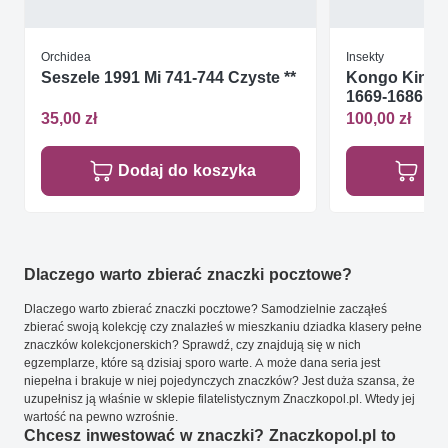
Orchidea
Insekty
Seszele 1991 Mi 741-744 Czyste **
Kongo Kinsza
1669-1686 Cz
35,00 zł
100,00 zł
Dodaj do koszyka
Do
Dlaczego warto zbierać znaczki pocztowe?
Dlaczego warto zbierać znaczki pocztowe? Samodzielnie zacząłeś
zbierać swoją kolekcję czy znalazłeś w mieszkaniu dziadka klasery pełne
znaczków kolekcjonerskich? Sprawdź, czy znajdują się w nich
egzemplarze, które są dzisiaj sporo warte. A może dana seria jest
niepełna i brakuje w niej pojedynczych znaczków? Jest duża szansa, że
uzupełnisz ją właśnie w sklepie filatelistycznym Znaczkopol.pl. Wtedy jej
wartość na pewno wzrośnie.
Chcesz inwestować w znaczki? Znaczkopol.pl to