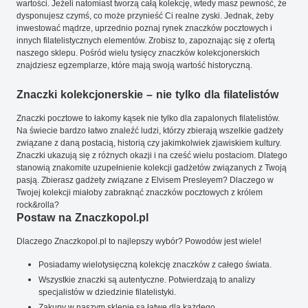
wartości. Jeżeli natomiast tworzą całą kolekcję, wtedy masz pewność, że
dysponujesz czymś, co może przynieść Ci realne zyski. Jednak, żeby
inwestować mądrze, uprzednio poznaj rynek znaczków pocztowych i
innych filatelistycznych elementów. Zrobisz to, zapoznając się z ofertą
naszego sklepu. Pośród wielu tysięcy znaczków kolekcjonerskich
znajdziesz egzemplarze, które mają swoją wartość historyczną.
Znaczki kolekcjonerskie – nie tylko dla filatelistów
Znaczki pocztowe to łakomy kąsek nie tylko dla zapalonych filatelistów.
Na świecie bardzo łatwo znaleźć ludzi, którzy zbierają wszelkie gadżety
związane z daną postacią, historią czy jakimkolwiek zjawiskiem kultury.
Znaczki ukazują się z różnych okazji i na cześć wielu postaciom. Dlatego
stanowią znakomite uzupełnienie kolekcji gadżetów związanych z Twoją
pasją. Zbierasz gadżety związane z Elvisem Presleyem? Dlaczego w
Twojej kolekcji miałoby zabraknąć znaczków pocztowych z królem
rock&rolla?
Postaw na Znaczkopol.pl
Dlaczego Znaczkopol.pl to najlepszy wybór? Powodów jest wiele!
Posiadamy wielotysięczną kolekcję znaczków z całego świata.
Wszystkie znaczki są autentyczne. Potwierdzają to analizy
specjalistów w dziedzinie filatelistyki.
Zakupy w naszym sklepie są łatwe dla każdego.