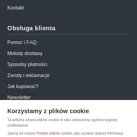
Kontakt
Obsługa klienta
Pomoc i FAQ
Metody dostawy
Sposoby płatności
Zwroty i reklamacje
Jak kupować?
Newsletter
Korzystamy z plików cookie
Konto
Ta witryna używa plików cookie w celu ulepszenia ogólnej wygody
użytkowania.
Moje konto
Zajrzyj do naszej
Polityki plików cookie
, aby uzyskać więcej informacji.