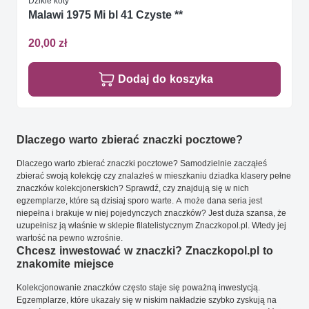
Dzikie koty
Malawi 1975 Mi bl 41 Czyste **
20,00 zł
Dodaj do koszyka
Dlaczego warto zbierać znaczki pocztowe?
Dlaczego warto zbierać znaczki pocztowe? Samodzielnie zacząłeś
zbierać swoją kolekcję czy znalazłeś w mieszkaniu dziadka klasery pełne
znaczków kolekcjonerskich? Sprawdź, czy znajdują się w nich
egzemplarze, które są dzisiaj sporo warte. A może dana seria jest
niepełna i brakuje w niej pojedynczych znaczków? Jest duża szansa, że
uzupełnisz ją właśnie w sklepie filatelistycznym Znaczkopol.pl. Wtedy jej
wartość na pewno wzrośnie.
Chcesz inwestować w znaczki? Znaczkopol.pl to
znakomite miejsce
Kolekcjonowanie znaczków często staje się poważną inwestycją.
Egzemplarze, które ukazały się w niskim nakładzie szybko zyskują na