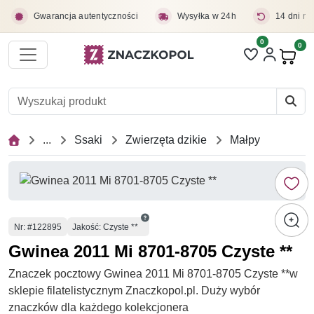
Przejdź do treści głównej
Gwarancja autentyczności
Wysyłka w 24h
14 dni na
0
Liczba pozycji 
0
Pro
...
Ssaki
Zwierzęta dzikie
Małpy
Numer
Nr
: #122895
Jakość: Czyste **
Gwinea 2011 Mi 8701-8705 Czyste **
Znaczek pocztowy Gwinea 2011 Mi 8701-8705 Czyste **w
sklepie filatelistycznym Znaczkopol.pl. Duży wybór
znaczków dla każdego kolekcjonera