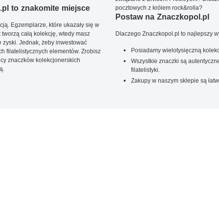
pl to znakomite miejsce
pocztowych z królem rock&rolla?
Postaw na Znaczkopol.pl
ją. Egzemplarze, które ukazały się w
t tworzą całą kolekcję, wtedy masz
Dlaczego Znaczkopol.pl to najlepszy 
 zyski. Jednak, żeby inwestować
Posiadamy wielotysięczną kolekc
 filatelistycznych elementów. Zrobisz
ięcy znaczków kolekcjonerskich
Wszystkie znaczki są autentyczne
ą.
filatelistyki.
Zakupy w naszym sklepie są łatw