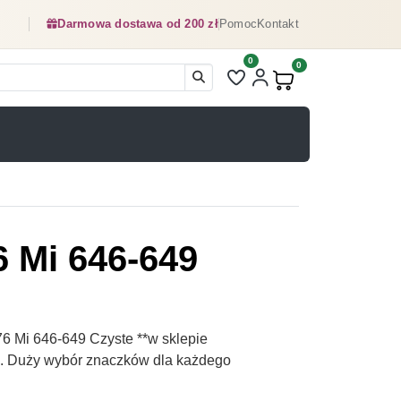
Darmowa dostawa od 200 zł
Pomoc
Kontakt
0
Liczba pozycji na liście ulubionyc
0
Produkty w koszyku:
 Mi 646-649
 Mi 646-649 Czyste **w sklepie
pl. Duży wybór znaczków dla każdego