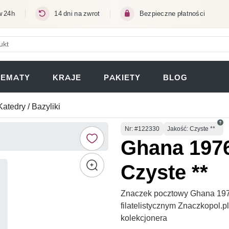
w 24h
14 dni na zwrot
Bezpieczne płatności
ERA SIĘ W NOWEJ KARCIE)
TEMATY
KRAJE
PAKIETY
BLOG
Katedry / Bazyliki
Numer
Nr
: #122330
Jakość: Czyste **
Ghana 1976
Czyste **
Znaczek pocztowy Ghana 1976
filatelistycznym Znaczkopol.
kolekcjonera