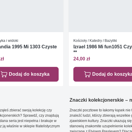
yka i widoki
Kościoły / Katedry / Bazyliki
andia 1995 Mi 1303 Czyste
Izrael 1986 Mi fun1051 Cz
**
zł
24,00 zł
Dodaj do koszyka
Dodaj do koszyk
Znaczki kolekcjonerskie – ni
ąłeś zbierać swoją kolekcję czy
Znaczki pocztowe to łakomy kąsek nie t
kcjonerskich? Sprawdź, czy znajdują
znaleźć ludzi, którzy zbierają wszelkie
dana seria jest niepełna i brakuje w
zjawiskiem kultury. Znaczki ukazują się
ją właśnie w sklepie filatelistycznym
stanowią znakomite uzupełnienie kolek
związane z Elvisem Presleyem? Dlacze