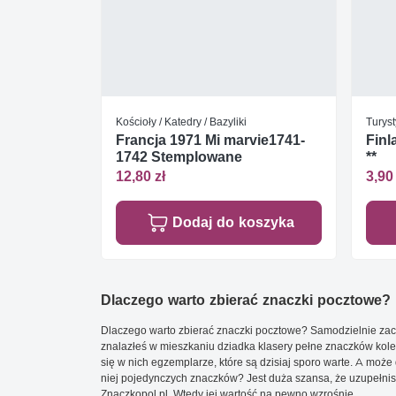
Kościoły / Katedry / Bazyliki
Turyst
Francja 1971 Mi marvie1741-
Finl
1742 Stemplowane
**
12,80 zł
3,90 
Dodaj do koszyka
Dlaczego warto zbierać znaczki pocztowe?
Dlaczego warto zbierać znaczki pocztowe? Samodzielnie zacz
znalazłeś w mieszkaniu dziadka klasery pełne znaczków kole
się w nich egzemplarze, które są dzisiaj sporo warte. A może 
niej pojedynczych znaczków? Jest duża szansa, że uzupełnisz 
Znaczkopol.pl. Wtedy jej wartość na pewno wzrośnie.