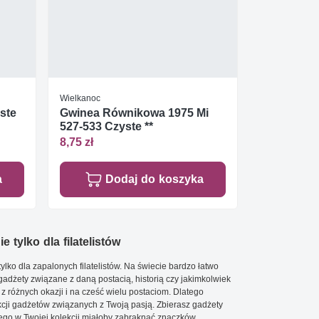
Wielkanoc
yste
Gwinea Równikowa 1975 Mi
527-533 Czyste **
8,75 zł
a
Dodaj do koszyka
e tylko dla filatelistów
ylko dla zapalonych filatelistów. Na świecie bardzo łatwo
 gadżety związane z daną postacią, historią czy jakimkolwiek
 z różnych okazji i na cześć wielu postaciom. Dlatego
cji gadżetów związanych z Twoją pasją. Zbierasz gadżety
go w Twojej kolekcji miałoby zabraknąć znaczków