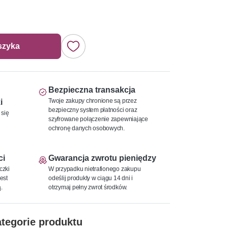
szyka
Bezpieczna transakcja
Twoje zakupy chronione są przez
i
bezpieczny system płatności oraz
 się
szyfrowane połączenie zapewniające
ochronę danych osobowych.
ci
Gwarancja zwrotu pieniędzy
czki
W przypadku nietrafionego zakupu
est
odeślij produkty w ciągu 14 dni i
.
otrzymaj pełny zwrot środków.
tegorie produktu