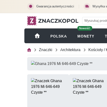
Przejdź do treści głównej
Gwarancja autentyczności
Wysyłka 
Nowość!
(OTWI
POLSKA
MONETY
Znaczki
Architektura
Kościoły / 