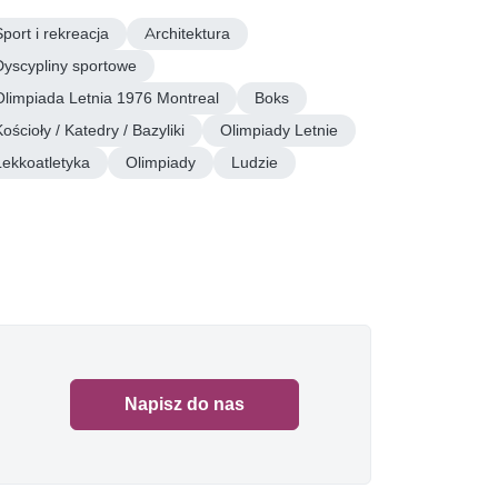
Sport i rekreacja
Architektura
Dyscypliny sportowe
Olimpiada Letnia 1976 Montreal
Boks
ościoły / Katedry / Bazyliki
Olimpiady Letnie
Lekkoatletyka
Olimpiady
Ludzie
Napisz do nas