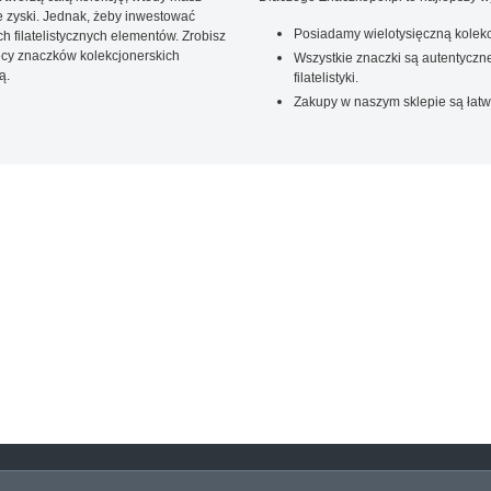
 zyski. Jednak, żeby inwestować
Posiadamy wielotysięczną kolekc
 filatelistycznych elementów. Zrobisz
ięcy znaczków kolekcjonerskich
Wszystkie znaczki są autentyczne
ą.
filatelistyki.
Zakupy w naszym sklepie są łatw