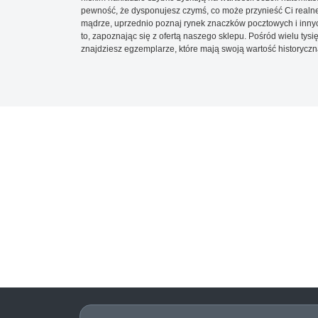
pewność, że dysponujesz czymś, co może przynieść Ci realne
mądrze, uprzednio poznaj rynek znaczków pocztowych i innych
to, zapoznając się z ofertą naszego sklepu. Pośród wielu tys
znajdziesz egzemplarze, które mają swoją wartość historyczn