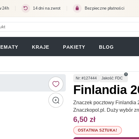
w 24h
14 dni na zwrot
Bezpieczne płatności
ERA SIĘ W NOWEJ KARCIE)
TEMATY
KRAJE
PAKIETY
BLOG
Numer
Nr
: #127444
Jakość: FDC
Finlandia 
Znaczek pocztowy Finlandia 2
Znaczkopol.pl. Duży wybór z
6,50 zł
OSTATNIA SZTUKA!