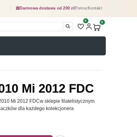
Darmowa dostawa od 200 zł
Pomoc
Kontakt
0
Liczba pozycji na liście ulubionyc
0
Produkty w koszyku:
2010 Mi 2012 FDC
010 Mi 2012 FDCw sklepie filatelistycznym
naczków dla każdego kolekcjonera