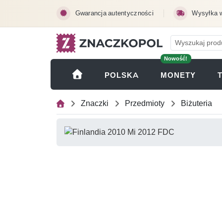
Przejdź do treści głównej
Gwarancja autentyczności
Wysyłka 
Nowość!
(OTWI
POLSKA
MONETY
Znaczki
Przedmioty
Biżuteria