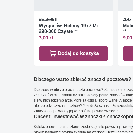
Elisabeth II
Złoto
Wyspa św. Heleny 1977 Mi
Male
298-300 Czyste **
**
3,00 zł
9,00 
Dodaj do koszyka
Dlaczego warto zbierać znaczki pocztowe?
Dlaczego warto zbierać znaczki pocztowe? Samodzielnie zacz
znalazłeś w mieszkaniu dziadka klasery pełne znaczków kole
się w nich egzemplarze, które są dzisiaj sporo warte. A może 
niej pojedynczych znaczków? Jest duża szansa, że uzupełnisz 
Znaczkopol.pl. Wtedy jej wartość na pewno wzrośnie.
Chcesz inwestować w znaczki? Znaczkopol.
Kolekcjonowanie znaczków często staje się poważną inwestyc
niskim nakładzie szybko zyskują na wartości. Jeżeli natomias