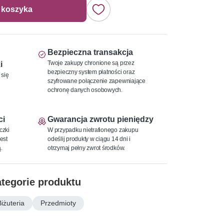
 koszyka
Bezpieczna transakcja
Twoje zakupy chronione są przez
i
bezpieczny system płatności oraz
 się
szyfrowane połączenie zapewniające
ochronę danych osobowych.
ci
Gwarancja zwrotu pieniędzy
czki
W przypadku nietrafionego zakupu
est
odeślij produkty w ciągu 14 dni i
.
otrzymaj pełny zwrot środków.
tegorie produktu
Biżuteria
Przedmioty