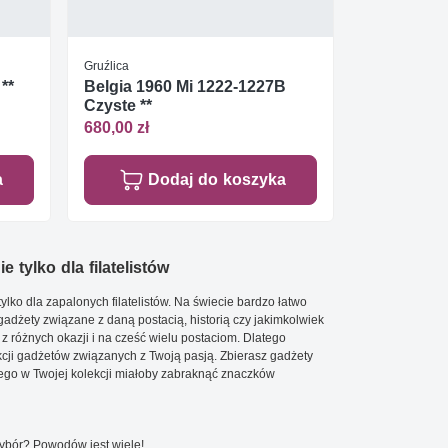
Gruźlica
**
Belgia 1960 Mi 1222-1227B
Czyste **
680,00 zł
a
Dodaj do koszyka
e tylko dla filatelistów
ylko dla zapalonych filatelistów. Na świecie bardzo łatwo
 gadżety związane z daną postacią, historią czy jakimkolwiek
 z różnych okazji i na cześć wielu postaciom. Dlatego
cji gadżetów związanych z Twoją pasją. Zbierasz gadżety
go w Twojej kolekcji miałoby zabraknąć znaczków
wybór? Powodów jest wiele!