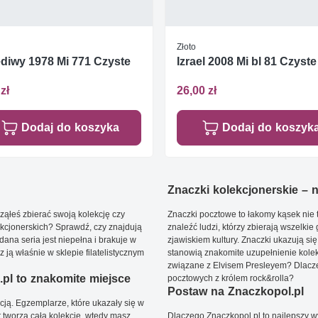
Złoto
diwy 1978 Mi 771 Czyste
Izrael 2008 Mi bl 81 Czyste 
zł
26,00 zł
Dodaj do koszyka
Dodaj do koszyk
Znaczki kolekcjonerskie – ni
ąłeś zbierać swoją kolekcję czy
Znaczki pocztowe to łakomy kąsek nie t
kcjonerskich? Sprawdź, czy znajdują
znaleźć ludzi, którzy zbierają wszelkie
dana seria jest niepełna i brakuje w
zjawiskiem kultury. Znaczki ukazują się
ją właśnie w sklepie filatelistycznym
stanowią znakomite uzupełnienie kolek
związane z Elvisem Presleyem? Dlacze
pl to znakomite miejsce
pocztowych z królem rock&rolla?
Postaw na Znaczkopol.pl
ją. Egzemplarze, które ukazały się w
t tworzą całą kolekcję, wtedy masz
Dlaczego Znaczkopol.pl to najlepszy 