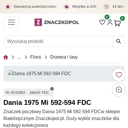
Przejdź do treści głównej
Gwarancja autentyczności
Wysyłka w 24h
14 dni na
0
Liczba pozycji 
0
Pro
...
Flora
Drzewa i lasy
Numer
Nr
: #141883
Jakość: FDC
Dania 1975 Mi 592-594 FDC
Znaczek pocztowy Dania 1975 Mi 592-594 FDCw sklepie
filatelistycznym Znaczkopol.pl. Duży wybór znaczków dla
każdego kolekcjonera