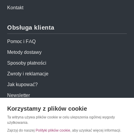
Kontakt
Obsługa klienta
Pomoc i FAQ
Metody dostawy
Sposoby płatności
Zwroty i reklamacje
Jak kupować?
Newsletter
Korzystamy z plików cookie
Konto
Ta witryna używa plików cookie w celu ulepszenia ogólnej wygody
użytkowania.
Moje konto
Zajrzyj do naszej
Polityki plików cookie
, aby uzyskać więcej informacji.