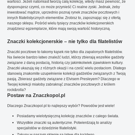
wartości. Jeżeli natomiast tworzą całą kolekcję, wtedy masz pewność, że
dysponujesz czymś, co może przynieść Ci realne zyski. Jednak, żeby
inwestować mądrze, uprzednio poznaj rynek znaczków pocztowych i
innych filatelistycznych elementów. Zrobisz to, zapoznając się z ofertą
naszego sklepu. Pośród wielu tysięcy znaczków kolekcjonerskich
znajdziesz egzemplarze, które mają swoją wartość historyczną.
Znaczki kolekcjonerskie – nie tylko dla filatelistów
Znaczki pocztowe to łakomy kąsek nie tylko dla zapalonych filatelistów.
Na świecie bardzo łatwo znaleźć ludzi, którzy zbierają wszelkie gadżety
związane z daną postacią, historią czy jakimkolwiek zjawiskiem kultury.
Znaczki ukazują się z różnych okazji i na cześć wielu postaciom. Dlatego
stanowią znakomite uzupełnienie kolekcji gadżetów związanych z Twoją
pasją. Zbierasz gadżety związane z Elvisem Presleyem? Dlaczego w
Twojej kolekcji miałoby zabraknąć znaczków pocztowych z królem
rock&rolla?
Postaw na Znaczkopol.pl
Dlaczego Znaczkopol.pl to najlepszy wybór? Powodów jest wiele!
Posiadamy wielotysięczną kolekcję znaczków z całego świata.
Wszystkie znaczki są autentyczne. Potwierdzają to analizy
specjalistów w dziedzinie filatelistyki.
Zakupy w naszym sklepie są łatwe dla każdego.