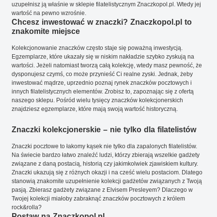
uzupełnisz ją właśnie w sklepie filatelistycznym Znaczkopol.pl. Wtedy jej
wartość na pewno wzrośnie.
Chcesz inwestować w znaczki? Znaczkopol.pl to
znakomite miejsce
Kolekcjonowanie znaczków często staje się poważną inwestycją.
Egzemplarze, które ukazały się w niskim nakładzie szybko zyskują na
wartości. Jeżeli natomiast tworzą całą kolekcję, wtedy masz pewność, że
dysponujesz czymś, co może przynieść Ci realne zyski. Jednak, żeby
inwestować mądrze, uprzednio poznaj rynek znaczków pocztowych i
innych filatelistycznych elementów. Zrobisz to, zapoznając się z ofertą
naszego sklepu. Pośród wielu tysięcy znaczków kolekcjonerskich
znajdziesz egzemplarze, które mają swoją wartość historyczną.
Znaczki kolekcjonerskie – nie tylko dla filatelistów
Znaczki pocztowe to łakomy kąsek nie tylko dla zapalonych filatelistów.
Na świecie bardzo łatwo znaleźć ludzi, którzy zbierają wszelkie gadżety
związane z daną postacią, historią czy jakimkolwiek zjawiskiem kultury.
Znaczki ukazują się z różnych okazji i na cześć wielu postaciom. Dlatego
stanowią znakomite uzupełnienie kolekcji gadżetów związanych z Twoją
pasją. Zbierasz gadżety związane z Elvisem Presleyem? Dlaczego w
Twojej kolekcji miałoby zabraknąć znaczków pocztowych z królem
rock&rolla?
Postaw na Znaczkopol.pl