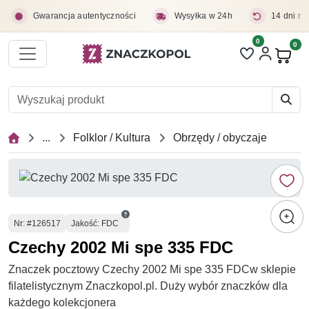
Przejdź do treści głównej
Gwarancja autentyczności
Wysyłka w 24h
14 dni na
0
Liczba pozycji 
0
Pro
...
Folklor / Kultura
Obrzędy / obyczaje
Numer
Nr
: #126517
Jakość: FDC
Czechy 2002 Mi spe 335 FDC
Znaczek pocztowy Czechy 2002 Mi spe 335 FDCw sklepie
filatelistycznym Znaczkopol.pl. Duży wybór znaczków dla
każdego kolekcjonera