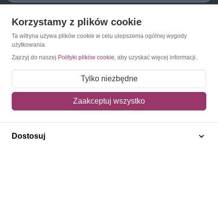
Korzystamy z plików cookie
O Znaczkopol.pl
Ta witryna używa plików cookie w celu ulepszenia ogólnej wygody
użytkowania.
O nas
Zajrzyj do naszej
Polityki plików cookie
, aby uzyskać więcej informacji.
Blog
Tylko niezbędne
Regulamin
Zaakceptuj wszystko
Polityka prywatności
Mapa strony
Dostosuj
Kontakt
Obsługa klienta
Pomoc i FAQ
Metody dostawy