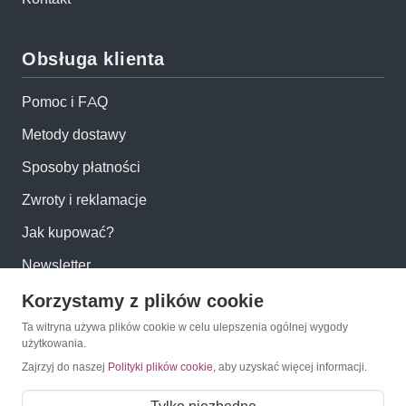
Obsługa klienta
Pomoc i FAQ
Metody dostawy
Sposoby płatności
Zwroty i reklamacje
Jak kupować?
Newsletter
Korzystamy z plików cookie
Konto
Ta witryna używa plików cookie w celu ulepszenia ogólnej wygody
użytkowania.
Moje konto
Zajrzyj do naszej
Polityki plików cookie
, aby uzyskać więcej informacji.
Moje zamówienia