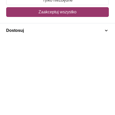
Tylko niezbędne
Mój koszyk
Zaakceptuj wszystko
Adres dostawy
Dostosuj
Polecamy
Znaczki Konie
Znaczki Politycy
Znaczki Żaglowce
Znaczki Kwiaty
Znaczki Boże Narodzenie
Regulamin
Prywatność
Bezpieczeństwo