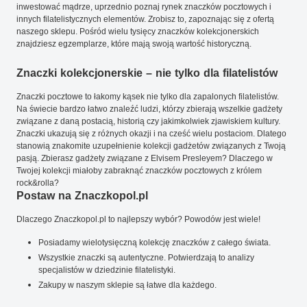
inwestować mądrze, uprzednio poznaj rynek znaczków pocztowych i
innych filatelistycznych elementów. Zrobisz to, zapoznając się z ofertą
naszego sklepu. Pośród wielu tysięcy znaczków kolekcjonerskich
znajdziesz egzemplarze, które mają swoją wartość historyczną.
Znaczki kolekcjonerskie – nie tylko dla filatelistów
Znaczki pocztowe to łakomy kąsek nie tylko dla zapalonych filatelistów.
Na świecie bardzo łatwo znaleźć ludzi, którzy zbierają wszelkie gadżety
związane z daną postacią, historią czy jakimkolwiek zjawiskiem kultury.
Znaczki ukazują się z różnych okazji i na cześć wielu postaciom. Dlatego
stanowią znakomite uzupełnienie kolekcji gadżetów związanych z Twoją
pasją. Zbierasz gadżety związane z Elvisem Presleyem? Dlaczego w
Twojej kolekcji miałoby zabraknąć znaczków pocztowych z królem
rock&rolla?
Postaw na Znaczkopol.pl
Dlaczego Znaczkopol.pl to najlepszy wybór? Powodów jest wiele!
Posiadamy wielotysięczną kolekcję znaczków z całego świata.
Wszystkie znaczki są autentyczne. Potwierdzają to analizy
specjalistów w dziedzinie filatelistyki.
Zakupy w naszym sklepie są łatwe dla każdego.