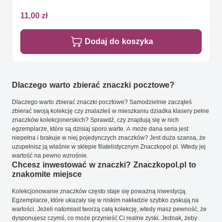
11,00 zł
Dodaj do koszyka
Dlaczego warto zbierać znaczki pocztowe?
Dlaczego warto zbierać znaczki pocztowe? Samodzielnie zacząłeś
zbierać swoją kolekcję czy znalazłeś w mieszkaniu dziadka klasery pełne
znaczków kolekcjonerskich? Sprawdź, czy znajdują się w nich
egzemplarze, które są dzisiaj sporo warte. A może dana seria jest
niepełna i brakuje w niej pojedynczych znaczków? Jest duża szansa, że
uzupełnisz ją właśnie w sklepie filatelistycznym Znaczkopol.pl. Wtedy jej
wartość na pewno wzrośnie.
Chcesz inwestować w znaczki? Znaczkopol.pl to
znakomite miejsce
Kolekcjonowanie znaczków często staje się poważną inwestycją.
Egzemplarze, które ukazały się w niskim nakładzie szybko zyskują na
wartości. Jeżeli natomiast tworzą całą kolekcję, wtedy masz pewność, że
dysponujesz czymś, co może przynieść Ci realne zyski. Jednak, żeby