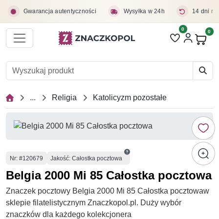
Przejdź do treści głównej
Gwarancja autentyczności
Wysyłka w 24h
14 dni na
0
Liczba pozycji 
0
Pro
...
Religia
Katolicyzm pozostałe
Numer
Nr
: #120679
Jakość: Całostka pocztowa
Belgia 2000 Mi 85 Całostka pocztowa
Znaczek pocztowy Belgia 2000 Mi 85 Całostka pocztowaw
sklepie filatelistycznym Znaczkopol.pl. Duży wybór
znaczków dla każdego kolekcjonera