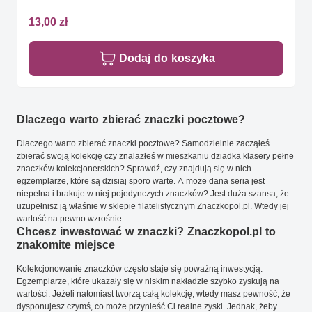
13,00 zł
Dodaj do koszyka
Dlaczego warto zbierać znaczki pocztowe?
Dlaczego warto zbierać znaczki pocztowe? Samodzielnie zacząłeś
zbierać swoją kolekcję czy znalazłeś w mieszkaniu dziadka klasery pełne
znaczków kolekcjonerskich? Sprawdź, czy znajdują się w nich
egzemplarze, które są dzisiaj sporo warte. A może dana seria jest
niepełna i brakuje w niej pojedynczych znaczków? Jest duża szansa, że
uzupełnisz ją właśnie w sklepie filatelistycznym Znaczkopol.pl. Wtedy jej
wartość na pewno wzrośnie.
Chcesz inwestować w znaczki? Znaczkopol.pl to
znakomite miejsce
Kolekcjonowanie znaczków często staje się poważną inwestycją.
Egzemplarze, które ukazały się w niskim nakładzie szybko zyskują na
wartości. Jeżeli natomiast tworzą całą kolekcję, wtedy masz pewność, że
dysponujesz czymś, co może przynieść Ci realne zyski. Jednak, żeby