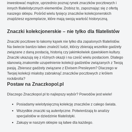
inwestować mądrze, uprzednio poznaj rynek znaczków pocztowych i
innych filatelistycznych elementów. Zrobisz to, zapoznając się z ofertą
naszego sklepu. Pośród wielu tysięcy znaczków kolekcjonerskich
znajdziesz egzemplarze, które mają swoją wartość historyczną.
Znaczki kolekcjonerskie – nie tylko dla filatelistów
Znaczki pocztowe to łakomy kąsek nie tylko dla zapalonych filatelistów.
Na świecie bardzo łatwo znaleźć ludzi, którzy zbierają wszelkie gadżety
związane z daną postacią, historią czy jakimkolwiek zjawiskiem kultury.
Znaczki ukazują się z różnych okazji i na cześć wielu postaciom. Dlatego
stanowią znakomite uzupełnienie kolekcji gadżetów związanych z Twoją
pasją. Zbierasz gadżety związane z Elvisem Presleyem? Dlaczego w
Twojej kolekcji miałoby zabraknąć znaczków pocztowych z królem
rock&rolla?
Postaw na Znaczkopol.pl
Dlaczego Znaczkopol.pl to najlepszy wybór? Powodów jest wiele!
Posiadamy wielotysięczną kolekcję znaczków z całego świata.
Wszystkie znaczki są autentyczne. Potwierdzają to analizy
specjalistów w dziedzinie filatelistyki.
Zakupy w naszym sklepie są łatwe dla każdego.