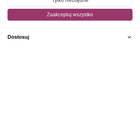
Tylko niezbędne
Mój koszyk
Zaakceptuj wszystko
Adres dostawy
Dostosuj
Polecamy
Znaczki Konie
Znaczki Politycy
Znaczki Żaglowce
Znaczki Kwiaty
Znaczki Herby / Heraldyka / Symbole
Regulamin
Prywatność
Bezpieczeństwo