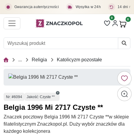
Przejdź do treści głównej
Gwarancja autentyczności
Wysyłka w 24h
14 dni na
0
Liczba pozycji 
0
Pro
...
Religia
Katolicyzm pozostałe
Numer
Nr
: #6094
Jakość: Czyste **
Belgia 1996 Mi 2717 Czyste **
Znaczek pocztowy Belgia 1996 Mi 2717 Czyste **w sklepie
filatelistycznym Znaczkopol.pl. Duży wybór znaczków dla
każdego kolekcjonera