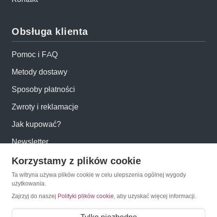
Obsługa klienta
Pomoc i FAQ
Metody dostawy
Sposoby płatności
Zwroty i reklamacje
Jak kupować?
Newsletter
Korzystamy z plików cookie
Konto
Ta witryna używa plików cookie w celu ulepszenia ogólnej wygody
użytkowania.
Moje konto
Zajrzyj do naszej
Polityki plików cookie
, aby uzyskać więcej informacji.
Moje zamówienia