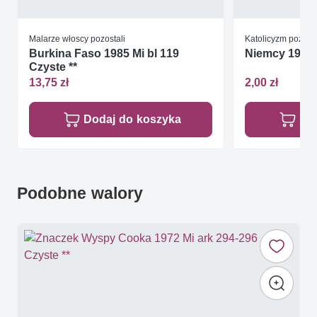
Malarze włoscy pozostali
Katolicyzm pozost
Burkina Faso 1985 Mi bl 119
Niemcy 1970 
Czyste **
13,75 zł
2,00 zł
Dodaj do koszyka
Do
Podobne walory