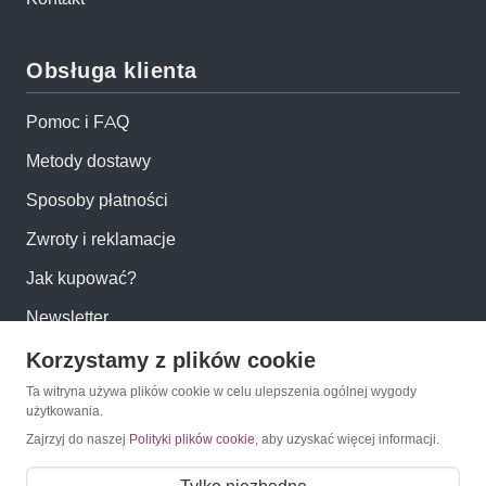
Obsługa klienta
Pomoc i FAQ
Metody dostawy
Sposoby płatności
Zwroty i reklamacje
Jak kupować?
Newsletter
Korzystamy z plików cookie
Konto
Ta witryna używa plików cookie w celu ulepszenia ogólnej wygody
użytkowania.
Moje konto
Zajrzyj do naszej
Polityki plików cookie
, aby uzyskać więcej informacji.
Moje zamówienia