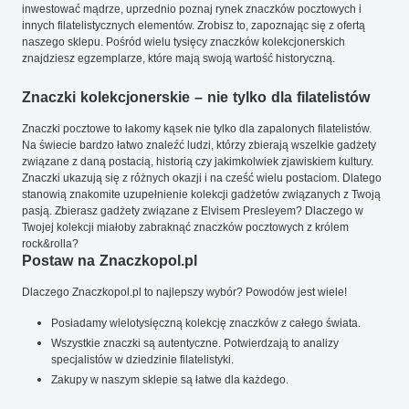
inwestować mądrze, uprzednio poznaj rynek znaczków pocztowych i
innych filatelistycznych elementów. Zrobisz to, zapoznając się z ofertą
naszego sklepu. Pośród wielu tysięcy znaczków kolekcjonerskich
znajdziesz egzemplarze, które mają swoją wartość historyczną.
Znaczki kolekcjonerskie – nie tylko dla filatelistów
Znaczki pocztowe to łakomy kąsek nie tylko dla zapalonych filatelistów.
Na świecie bardzo łatwo znaleźć ludzi, którzy zbierają wszelkie gadżety
związane z daną postacią, historią czy jakimkolwiek zjawiskiem kultury.
Znaczki ukazują się z różnych okazji i na cześć wielu postaciom. Dlatego
stanowią znakomite uzupełnienie kolekcji gadżetów związanych z Twoją
pasją. Zbierasz gadżety związane z Elvisem Presleyem? Dlaczego w
Twojej kolekcji miałoby zabraknąć znaczków pocztowych z królem
rock&rolla?
Postaw na Znaczkopol.pl
Dlaczego Znaczkopol.pl to najlepszy wybór? Powodów jest wiele!
Posiadamy wielotysięczną kolekcję znaczków z całego świata.
Wszystkie znaczki są autentyczne. Potwierdzają to analizy
specjalistów w dziedzinie filatelistyki.
Zakupy w naszym sklepie są łatwe dla każdego.