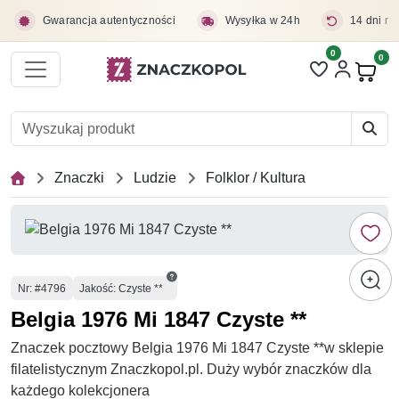
Przejdź do treści głównej
Gwarancja autentyczności
Wysyłka w 24h
14 dni na
0
Liczba pozycji 
0
Pro
Znaczki
Ludzie
Folklor / Kultura
Numer
Nr
: #4796
Jakość: Czyste **
Belgia 1976 Mi 1847 Czyste **
Znaczek pocztowy Belgia 1976 Mi 1847 Czyste **w sklepie
filatelistycznym Znaczkopol.pl. Duży wybór znaczków dla
każdego kolekcjonera