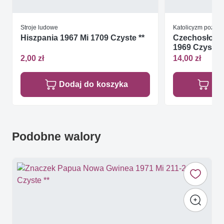
Stroje ludowe
Katolicyzm pozost
Hiszpania 1967 Mi 1709 Czyste **
Czechosłowac
1969 Czyste *
2,00 zł
14,00 zł
Dodaj do koszyka
Do
Podobne walory