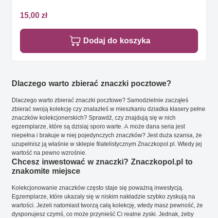
15,00 zł
Dodaj do koszyka
Dlaczego warto zbierać znaczki pocztowe?
Dlaczego warto zbierać znaczki pocztowe? Samodzielnie zacząłeś
zbierać swoją kolekcję czy znalazłeś w mieszkaniu dziadka klasery pełne
znaczków kolekcjonerskich? Sprawdź, czy znajdują się w nich
egzemplarze, które są dzisiaj sporo warte. A może dana seria jest
niepełna i brakuje w niej pojedynczych znaczków? Jest duża szansa, że
uzupełnisz ją właśnie w sklepie filatelistycznym Znaczkopol.pl. Wtedy jej
wartość na pewno wzrośnie.
Chcesz inwestować w znaczki? Znaczkopol.pl to
znakomite miejsce
Kolekcjonowanie znaczków często staje się poważną inwestycją.
Egzemplarze, które ukazały się w niskim nakładzie szybko zyskują na
wartości. Jeżeli natomiast tworzą całą kolekcję, wtedy masz pewność, że
dysponujesz czymś, co może przynieść Ci realne zyski. Jednak, żeby