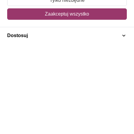
Tylko niezbędne
Mój koszyk
Zaakceptuj wszystko
Adres dostawy
Dostosuj
Polecamy
Znaczki Konie
Znaczki Politycy
Znaczki Żaglowce
Znaczki Kwiaty
Znaczki Boże Narodzenie
Regulamin
Prywatność
Bezpieczeństwo