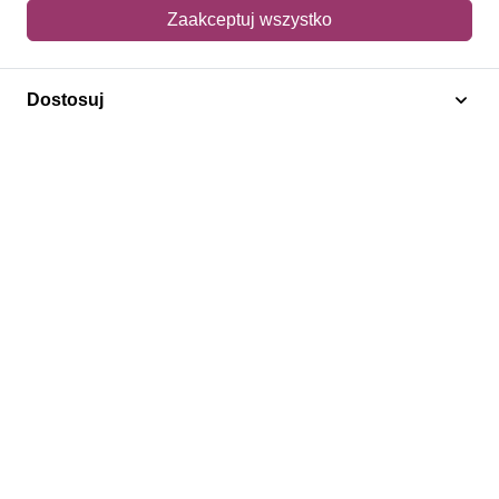
Mój koszyk
Zaakceptuj wszystko
Adres dostawy
Dostosuj
Polecamy
Znaczki Konie
Znaczki Politycy
Znaczki Żaglowce
Znaczki Kolarstwo
Znaczki Boże Narodzenie
Regulamin
Prywatność
Bezpieczeństwo
2026 © SlimAD All Rights Reserved.