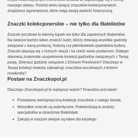
naszego sklepu. Pośród wielu tysięcy znaczków kolekcjonerskich
znajdziesz egzemplarze, które mają swoją wartość historyczną.
Znaczki kolekcjonerskie – nie tylko dla filatelistów
Znaczki pocztowe to łakomy kąsek nie tylko dla zapalonych filatelistów.
Na świecie bardzo łatwo znaleźć ludzi, którzy zbierają wszelkie gadżety
związane z daną postacią, historią czy jakimkolwiek zjawiskiem kultury.
Znaczki ukazują się z różnych okazji i na cześć wielu postaciom. Dlatego
stanowią znakomite uzupełnienie kolekcji gadżetów związanych z Twoją
pasją. Zbierasz gadżety związane z Elvisem Presleyem? Dlaczego w
Twojej kolekcji miałoby zabraknąć znaczków pocztowych z królem
rock&rolla?
Postaw na Znaczkopol.pl
Dlaczego Znaczkopol.pl to najlepszy wybór? Powodów jest wiele!
Posiadamy wielotysięczną kolekcję znaczków z całego świata.
Wszystkie znaczki są autentyczne. Potwierdzają to analizy
specjalistów w dziedzinie filatelistyki.
Zakupy w naszym sklepie są łatwe dla każdego.