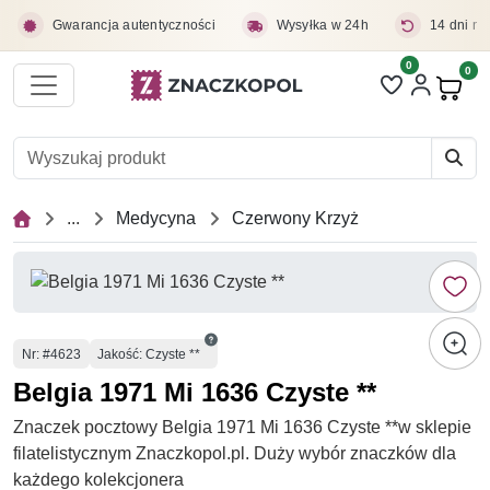
Przejdź do treści głównej
Gwarancja autentyczności
Wysyłka w 24h
14 dni na
0
Liczba pozycji 
0
Pro
...
Medycyna
Czerwony Krzyż
Numer
Nr
: #4623
Jakość: Czyste **
Belgia 1971 Mi 1636 Czyste **
Znaczek pocztowy Belgia 1971 Mi 1636 Czyste **w sklepie
filatelistycznym Znaczkopol.pl. Duży wybór znaczków dla
każdego kolekcjonera