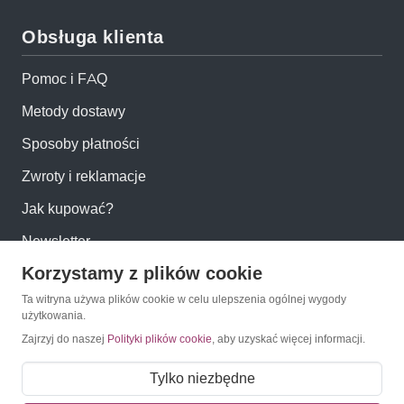
Obsługa klienta
Pomoc i FAQ
Metody dostawy
Sposoby płatności
Zwroty i reklamacje
Jak kupować?
Newsletter
Korzystamy z plików cookie
Konto
Ta witryna używa plików cookie w celu ulepszenia ogólnej wygody
użytkowania.
Zajrzyj do naszej
Polityki plików cookie
, aby uzyskać więcej informacji.
Moje konto
Moje zamówienia
Tylko niezbędne