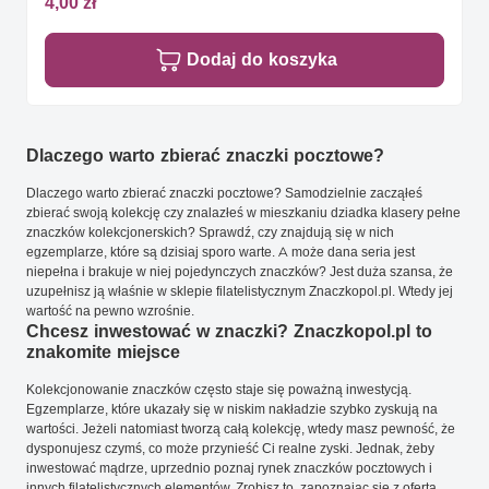
4,00 zł
Dodaj do koszyka
Dlaczego warto zbierać znaczki pocztowe?
Dlaczego warto zbierać znaczki pocztowe? Samodzielnie zacząłeś
zbierać swoją kolekcję czy znalazłeś w mieszkaniu dziadka klasery pełne
znaczków kolekcjonerskich? Sprawdź, czy znajdują się w nich
egzemplarze, które są dzisiaj sporo warte. A może dana seria jest
niepełna i brakuje w niej pojedynczych znaczków? Jest duża szansa, że
uzupełnisz ją właśnie w sklepie filatelistycznym Znaczkopol.pl. Wtedy jej
wartość na pewno wzrośnie.
Chcesz inwestować w znaczki? Znaczkopol.pl to
znakomite miejsce
Kolekcjonowanie znaczków często staje się poważną inwestycją.
Egzemplarze, które ukazały się w niskim nakładzie szybko zyskują na
wartości. Jeżeli natomiast tworzą całą kolekcję, wtedy masz pewność, że
dysponujesz czymś, co może przynieść Ci realne zyski. Jednak, żeby
inwestować mądrze, uprzednio poznaj rynek znaczków pocztowych i
innych filatelistycznych elementów. Zrobisz to, zapoznając się z ofertą