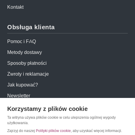
Kontakt
Obsługa klienta
Pomoc i FAQ
Metody dostawy
Sposoby płatności
Zwroty i reklamacje
Jak kupować?
Newsletter
Korzystamy z plików cookie
Konto
Ta witryna używa plików cookie w celu ulepszenia ogólnej wygody
użytkowania.
Moje konto
Zajrzyj do naszej
Polityki plików cookie
, aby uzyskać więcej informacji.