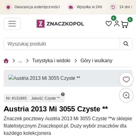
Przejdź do treści głównej
Gwarancja autentyczności
Wysyłka w 24h
14 dni na
0
Liczba pozycji 
0
Pro
...
Turystyka i widoki
Góry i wulkany
Numer
Nr
: #131865
Jakość: Czyste **
Austria 2013 Mi 3055 Czyste **
Znaczek pocztowy Austria 2013 Mi 3055 Czyste **w sklepie
filatelistycznym Znaczkopol.pl. Duży wybór znaczków dla
każdego kolekcjonera