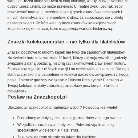
wartości. Jeżeli natomiast tworzą całą kolekcję, wtedy masz pewność, że
dysponujesz czymś, co może przynieść Ci realne zyski. Jednak, żeby
inwestować mądrze, uprzednio poznaj rynek znaczków pocztowych i
innych filatelistycznych elementów. Zrobisz to, zapoznając się z ofertą
naszego sklepu. Pośród wielu tysięcy znaczków kolekcjonerskich
znajdziesz egzemplarze, które mają swoją wartość historyczną.
Znaczki kolekcjonerskie – nie tylko dla filatelistów
Znaczki pocztowe to łakomy kąsek nie tylko dla zapalonych filatelistów.
Na świecie bardzo łatwo znaleźć ludzi, którzy zbierają wszelkie gadżety
związane z daną postacią, historią czy jakimkolwiek zjawiskiem kultury.
Znaczki ukazują się z różnych okazji i na cześć wielu postaciom. Dlatego
stanowią znakomite uzupełnienie kolekcji gadżetów związanych z Twoją
pasją. Zbierasz gadżety związane z Elvisem Presleyem? Dlaczego w
Twojej kolekcji miałoby zabraknąć znaczków pocztowych z królem
rock&rolla?
Postaw na Znaczkopol.pl
Dlaczego Znaczkopol.pl to najlepszy wybór? Powodów jest wiele!
Posiadamy wielotysięczną kolekcję znaczków z całego świata.
Wszystkie znaczki są autentyczne. Potwierdzają to analizy
specjalistów w dziedzinie filatelistyki.
Zakupy w naszym sklepie są łatwe dla każdego.