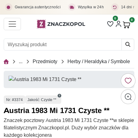
Przejdź do treści głównej
Gwarancja autentyczności
Wysyłka w 24h
14 dni na
0
Liczba pozycji 
0
Pro
...
Przedmioty
Herby / Heraldyka / Symbole
Numer
Nr
: #3374
Jakość: Czyste **
Austria 1983 Mi 1731 Czyste **
Znaczek pocztowy Austria 1983 Mi 1731 Czyste **w sklepie
filatelistycznym Znaczkopol.pl. Duży wybór znaczków dla
każdego kolekcjonera