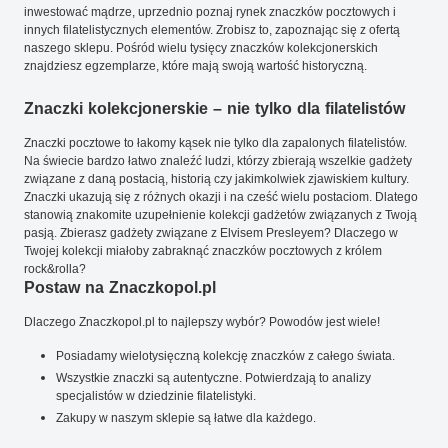
inwestować mądrze, uprzednio poznaj rynek znaczków pocztowych i
innych filatelistycznych elementów. Zrobisz to, zapoznając się z ofertą
naszego sklepu. Pośród wielu tysięcy znaczków kolekcjonerskich
znajdziesz egzemplarze, które mają swoją wartość historyczną.
Znaczki kolekcjonerskie – nie tylko dla filatelistów
Znaczki pocztowe to łakomy kąsek nie tylko dla zapalonych filatelistów.
Na świecie bardzo łatwo znaleźć ludzi, którzy zbierają wszelkie gadżety
związane z daną postacią, historią czy jakimkolwiek zjawiskiem kultury.
Znaczki ukazują się z różnych okazji i na cześć wielu postaciom. Dlatego
stanowią znakomite uzupełnienie kolekcji gadżetów związanych z Twoją
pasją. Zbierasz gadżety związane z Elvisem Presleyem? Dlaczego w
Twojej kolekcji miałoby zabraknąć znaczków pocztowych z królem
rock&rolla?
Postaw na Znaczkopol.pl
Dlaczego Znaczkopol.pl to najlepszy wybór? Powodów jest wiele!
Posiadamy wielotysięczną kolekcję znaczków z całego świata.
Wszystkie znaczki są autentyczne. Potwierdzają to analizy
specjalistów w dziedzinie filatelistyki.
Zakupy w naszym sklepie są łatwe dla każdego.