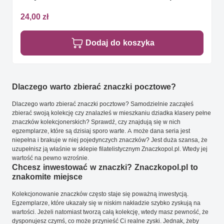
24,00 zł
Dodaj do koszyka
Dlaczego warto zbierać znaczki pocztowe?
Dlaczego warto zbierać znaczki pocztowe? Samodzielnie zacząłeś
zbierać swoją kolekcję czy znalazłeś w mieszkaniu dziadka klasery pełne
znaczków kolekcjonerskich? Sprawdź, czy znajdują się w nich
egzemplarze, które są dzisiaj sporo warte. A może dana seria jest
niepełna i brakuje w niej pojedynczych znaczków? Jest duża szansa, że
uzupełnisz ją właśnie w sklepie filatelistycznym Znaczkopol.pl. Wtedy jej
wartość na pewno wzrośnie.
Chcesz inwestować w znaczki? Znaczkopol.pl to
znakomite miejsce
Kolekcjonowanie znaczków często staje się poważną inwestycją.
Egzemplarze, które ukazały się w niskim nakładzie szybko zyskują na
wartości. Jeżeli natomiast tworzą całą kolekcję, wtedy masz pewność, że
dysponujesz czymś, co może przynieść Ci realne zyski. Jednak, żeby