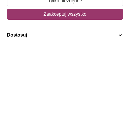
Tylko niezbędne
Mój koszyk
Zaakceptuj wszystko
Adres dostawy
Dostosuj
Polecamy
Znaczki Konie
Znaczki Politycy
Znaczki Żaglowce
Znaczki Kolarstwo
Znaczki Boże Narodzenie
Regulamin
Prywatność
Bezpieczeństwo