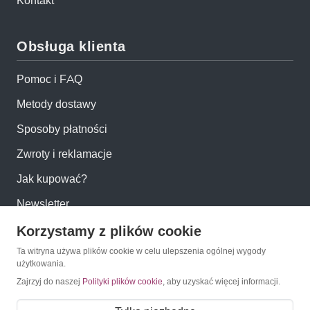
Kontakt
Obsługa klienta
Pomoc i FAQ
Metody dostawy
Sposoby płatności
Zwroty i reklamacje
Jak kupować?
Newsletter
Korzystamy z plików cookie
Konto
Ta witryna używa plików cookie w celu ulepszenia ogólnej wygody
użytkowania.
Moje konto
Zajrzyj do naszej
Polityki plików cookie
, aby uzyskać więcej informacji.
Moje zamówienia