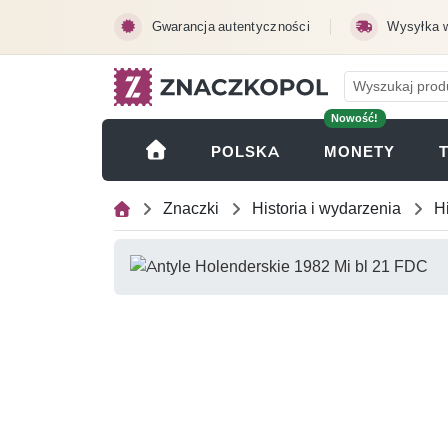
Przejdź do treści głównej
Gwarancja autentyczności
Wysyłka 
Nowość!
(OTWI
POLSKA
MONETY
Znaczki
Historia i wydarzenia
H