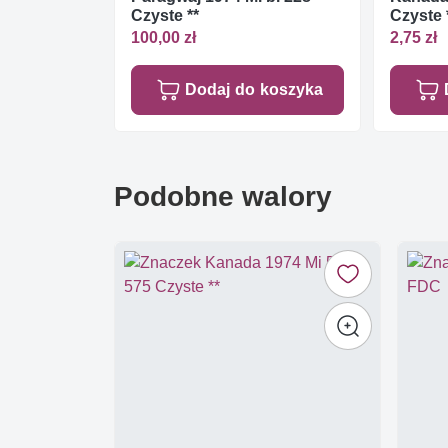
Czyste **
Czyste 
100,00 zł
2,75 zł
Dodaj do koszyka
Podobne walory