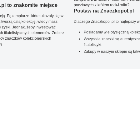
pl to znakomite miejsce
pocztowych z królem rock&rolla?
Postaw na Znaczkopol.pl
ją. Egzemplarze, które ukazały się w
t tworzą całą kolekcję, wtedy masz
Dlaczego Znaczkopol.pl to najlepszy 
 zyski. Jednak, żeby inwestować
Posiadamy wielotysięczną kolekc
 filatelistycznych elementów. Zrobisz
ięcy znaczków kolekcjonerskich
Wszystkie znaczki są autentyczne
ą.
filatelistyki.
Zakupy w naszym sklepie są łatw