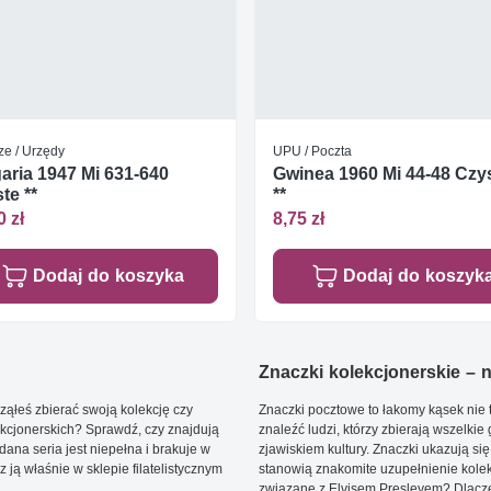
ze / Urzędy
UPU / Poczta
aria 1947 Mi 631-640
Gwinea 1960 Mi 44-48 Czy
te **
**
0 zł
8,75 zł
Dodaj do koszyka
Dodaj do koszyk
Znaczki kolekcjonerskie – ni
ąłeś zbierać swoją kolekcję czy
Znaczki pocztowe to łakomy kąsek nie t
kcjonerskich? Sprawdź, czy znajdują
znaleźć ludzi, którzy zbierają wszelkie
dana seria jest niepełna i brakuje w
zjawiskiem kultury. Znaczki ukazują się
ją właśnie w sklepie filatelistycznym
stanowią znakomite uzupełnienie kolek
związane z Elvisem Presleyem? Dlacze