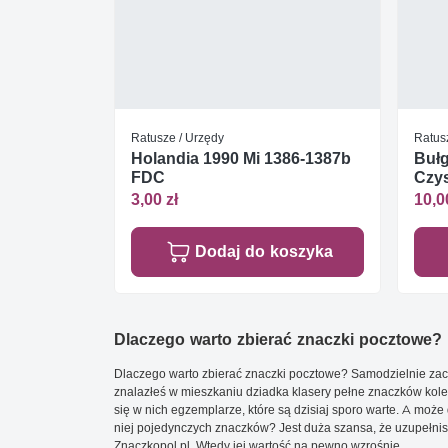
Ratusze / Urzędy
Ratus
Holandia 1990 Mi 1386-1387b
Bułg
FDC
Czys
3,00 zł
10,0
Dodaj do koszyka
Dlaczego warto zbierać znaczki pocztowe?
Dlaczego warto zbierać znaczki pocztowe? Samodzielnie zacz
znalazłeś w mieszkaniu dziadka klasery pełne znaczków kole
się w nich egzemplarze, które są dzisiaj sporo warte. A może 
niej pojedynczych znaczków? Jest duża szansa, że uzupełnisz 
Znaczkopol.pl. Wtedy jej wartość na pewno wzrośnie.