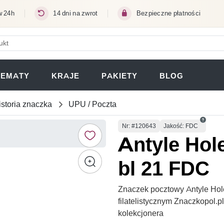
w 24h
14 dni na zwrot
Bezpieczne płatności
ERA SIĘ W NOWEJ KARCIE)
TEMATY
KRAJE
PAKIETY
BLOG
istoria znaczka
UPU / Poczta
Numer
Nr
: #120643
Jakość: FDC
Antyle Hol
bl 21 FDC
Znaczek pocztowy Antyle Hol
filatelistycznym Znaczkopol.
kolekcjonera