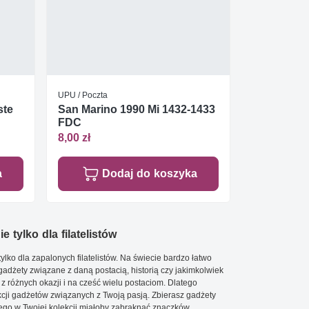
UPU / Poczta
ste
San Marino 1990 Mi 1432-1433
FDC
8,00 zł
a
Dodaj do koszyka
e tylko dla filatelistów
ylko dla zapalonych filatelistów. Na świecie bardzo łatwo
 gadżety związane z daną postacią, historią czy jakimkolwiek
 z różnych okazji i na cześć wielu postaciom. Dlatego
cji gadżetów związanych z Twoją pasją. Zbierasz gadżety
go w Twojej kolekcji miałoby zabraknąć znaczków