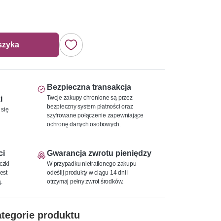
szyka
Bezpieczna transakcja
Twoje zakupy chronione są przez
i
bezpieczny system płatności oraz
 się
szyfrowane połączenie zapewniające
ochronę danych osobowych.
ci
Gwarancja zwrotu pieniędzy
czki
W przypadku nietrafionego zakupu
est
odeślij produkty w ciągu 14 dni i
.
otrzymaj pełny zwrot środków.
tegorie produktu