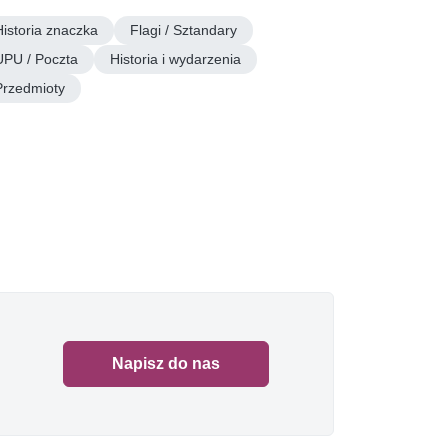
Historia znaczka
Flagi / Sztandary
UPU / Poczta
Historia i wydarzenia
Przedmioty
Napisz do nas