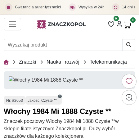
Przejdź do treści głównej
Gwarancja autentyczności
Wysyłka w 24h
14 dni na
0
Liczba pozycji 
0
Pro
Znaczki
Nauka i rozwój
Telekomunikacja
Numer
Nr
: #2053
Jakość: Czyste **
Włochy 1984 Mi 1888 Czyste **
Znaczek pocztowy Włochy 1984 Mi 1888 Czyste **w
sklepie filatelistycznym Znaczkopol.pl. Duży wybór
znaczków dla każdego kolekcjonera