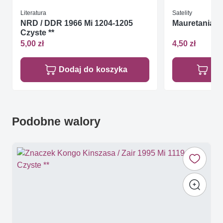
Literatura
Satelity
NRD / DDR 1966 Mi 1204-1205
Mauretania 19
Czyste **
5,00 zł
4,50 zł
Dodaj do koszyka
Do
Podobne walory