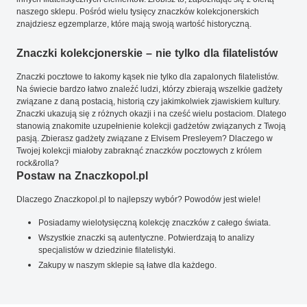
naszego sklepu. Pośród wielu tysięcy znaczków kolekcjonerskich
znajdziesz egzemplarze, które mają swoją wartość historyczną.
Znaczki kolekcjonerskie – nie tylko dla filatelistów
Znaczki pocztowe to łakomy kąsek nie tylko dla zapalonych filatelistów.
Na świecie bardzo łatwo znaleźć ludzi, którzy zbierają wszelkie gadżety
związane z daną postacią, historią czy jakimkolwiek zjawiskiem kultury.
Znaczki ukazują się z różnych okazji i na cześć wielu postaciom. Dlatego
stanowią znakomite uzupełnienie kolekcji gadżetów związanych z Twoją
pasją. Zbierasz gadżety związane z Elvisem Presleyem? Dlaczego w
Twojej kolekcji miałoby zabraknąć znaczków pocztowych z królem
rock&rolla?
Postaw na Znaczkopol.pl
Dlaczego Znaczkopol.pl to najlepszy wybór? Powodów jest wiele!
Posiadamy wielotysięczną kolekcję znaczków z całego świata.
Wszystkie znaczki są autentyczne. Potwierdzają to analizy
specjalistów w dziedzinie filatelistyki.
Zakupy w naszym sklepie są łatwe dla każdego.