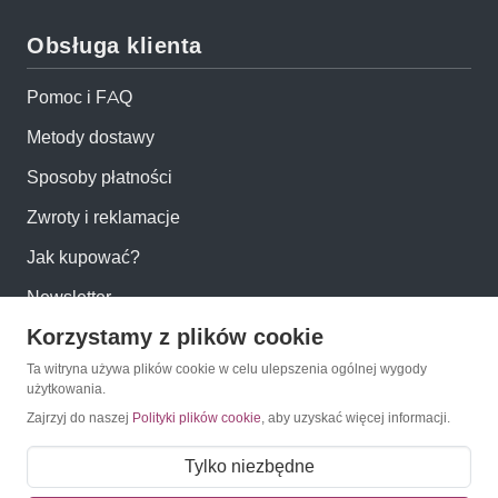
Obsługa klienta
Pomoc i FAQ
Metody dostawy
Sposoby płatności
Zwroty i reklamacje
Jak kupować?
Newsletter
Korzystamy z plików cookie
Konto
Ta witryna używa plików cookie w celu ulepszenia ogólnej wygody
użytkowania.
Zajrzyj do naszej
Polityki plików cookie
, aby uzyskać więcej informacji.
Moje konto
Moje zamówienia
Tylko niezbędne