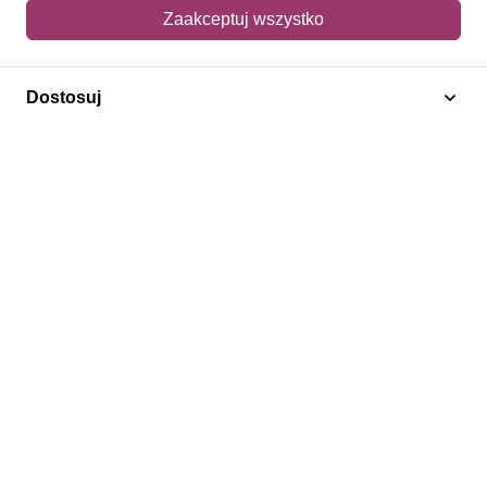
Mój koszyk
Zaakceptuj wszystko
Adres dostawy
Dostosuj
Polecamy
Znaczki Konie
Znaczki Politycy
Znaczki Żaglowce
Znaczki Kwiaty
Znaczki Herby / Heraldyka / Symbole
Regulamin
Prywatność
Bezpieczeństwo
2026 © SlimAD All Rights Reserved.