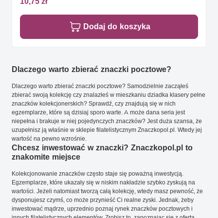
10,75 zł
Dodaj do koszyka
Dlaczego warto zbierać znaczki pocztowe?
Dlaczego warto zbierać znaczki pocztowe? Samodzielnie zacząłeś
zbierać swoją kolekcję czy znalazłeś w mieszkaniu dziadka klasery pełne
znaczków kolekcjonerskich? Sprawdź, czy znajdują się w nich
egzemplarze, które są dzisiaj sporo warte. A może dana seria jest
niepełna i brakuje w niej pojedynczych znaczków? Jest duża szansa, że
uzupełnisz ją właśnie w sklepie filatelistycznym Znaczkopol.pl. Wtedy jej
wartość na pewno wzrośnie.
Chcesz inwestować w znaczki? Znaczkopol.pl to
znakomite miejsce
Kolekcjonowanie znaczków często staje się poważną inwestycją.
Egzemplarze, które ukazały się w niskim nakładzie szybko zyskują na
wartości. Jeżeli natomiast tworzą całą kolekcję, wtedy masz pewność, że
dysponujesz czymś, co może przynieść Ci realne zyski. Jednak, żeby
inwestować mądrze, uprzednio poznaj rynek znaczków pocztowych i
innych filatelistycznych elementów. Zrobisz to, zapoznając się z ofertą