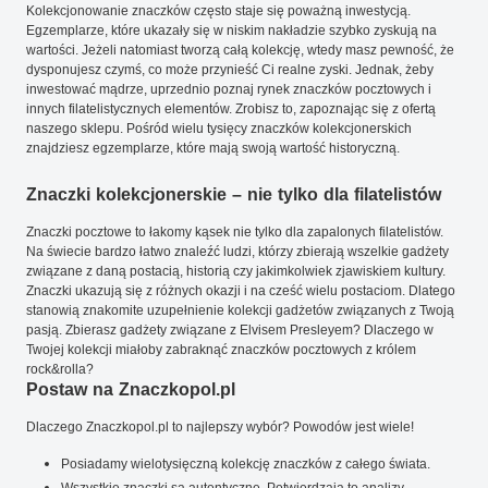
Kolekcjonowanie znaczków często staje się poważną inwestycją.
Egzemplarze, które ukazały się w niskim nakładzie szybko zyskują na
wartości. Jeżeli natomiast tworzą całą kolekcję, wtedy masz pewność, że
dysponujesz czymś, co może przynieść Ci realne zyski. Jednak, żeby
inwestować mądrze, uprzednio poznaj rynek znaczków pocztowych i
innych filatelistycznych elementów. Zrobisz to, zapoznając się z ofertą
naszego sklepu. Pośród wielu tysięcy znaczków kolekcjonerskich
znajdziesz egzemplarze, które mają swoją wartość historyczną.
Znaczki kolekcjonerskie – nie tylko dla filatelistów
Znaczki pocztowe to łakomy kąsek nie tylko dla zapalonych filatelistów.
Na świecie bardzo łatwo znaleźć ludzi, którzy zbierają wszelkie gadżety
związane z daną postacią, historią czy jakimkolwiek zjawiskiem kultury.
Znaczki ukazują się z różnych okazji i na cześć wielu postaciom. Dlatego
stanowią znakomite uzupełnienie kolekcji gadżetów związanych z Twoją
pasją. Zbierasz gadżety związane z Elvisem Presleyem? Dlaczego w
Twojej kolekcji miałoby zabraknąć znaczków pocztowych z królem
rock&rolla?
Postaw na Znaczkopol.pl
Dlaczego Znaczkopol.pl to najlepszy wybór? Powodów jest wiele!
Posiadamy wielotysięczną kolekcję znaczków z całego świata.
Wszystkie znaczki są autentyczne. Potwierdzają to analizy