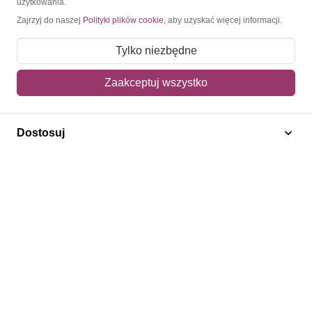
użytkowania.
Zajrzyj do naszej
Polityki plików cookie
, aby uzyskać więcej informacji.
O nas
Tylko niezbędne
Blog
Regulamin
Zaakceptuj wszystko
Polityka prywatności
Mapa strony
Dostosuj
Kontakt
Obsługa klienta
Pomoc i FAQ
Metody dostawy
Sposoby płatności
Zwroty i reklamacje