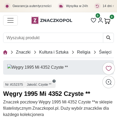
Przejdź do treści głównej
Gwarancja autentyczności
Wysyłka w 24h
14 dni na
0
Liczba pozycji 
0
Pro
Znaczki
Kultura i Sztuka
Religia
Święci
Numer
Nr
: #152375
Jakość: Czyste **
Węgry 1995 Mi 4352 Czyste **
Znaczek pocztowy Węgry 1995 Mi 4352 Czyste **w sklepie
filatelistycznym Znaczkopol.pl. Duży wybór znaczków dla
każdego kolekcjonera