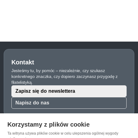
Kontakt
Jesteśmy tu, by pomóc – niezależnie, czy szukasz
konkretnego znaczka, czy dopiero zaczynasz przygodę z
filatelistyką.
Zapisz się do newslettera
Napisz do nas
Korzystamy z plików cookie
Ta witryna używa plików cookie w celu ulepszenia ogólnej wygody
O Znaczkopol.pl