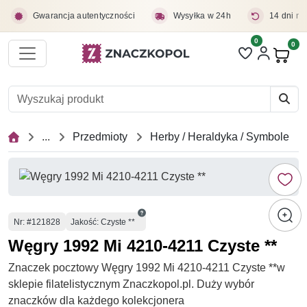
Przejdź do treści głównej
Gwarancja autentyczności
Wysyłka w 24h
14 dni na
0
Liczba pozycji 
0
Pro
...
Przedmioty
Herby / Heraldyka / Symbole
Numer
Nr
: #121828
Jakość: Czyste **
Węgry 1992 Mi 4210-4211 Czyste **
Znaczek pocztowy Węgry 1992 Mi 4210-4211 Czyste **w
sklepie filatelistycznym Znaczkopol.pl. Duży wybór
znaczków dla każdego kolekcjonera