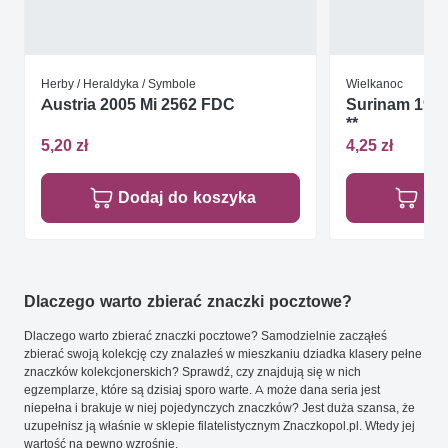
Herby / Heraldyka / Symbole
Wielkanoc
Austria 2005 Mi 2562 FDC
Surinam 1968
**
5,20 zł
4,25 zł
Dodaj do koszyka
Do
Dlaczego warto zbierać znaczki pocztowe?
Dlaczego warto zbierać znaczki pocztowe? Samodzielnie zacząłeś
zbierać swoją kolekcję czy znalazłeś w mieszkaniu dziadka klasery pełne
znaczków kolekcjonerskich? Sprawdź, czy znajdują się w nich
egzemplarze, które są dzisiaj sporo warte. A może dana seria jest
niepełna i brakuje w niej pojedynczych znaczków? Jest duża szansa, że
uzupełnisz ją właśnie w sklepie filatelistycznym Znaczkopol.pl. Wtedy jej
wartość na pewno wzrośnie.