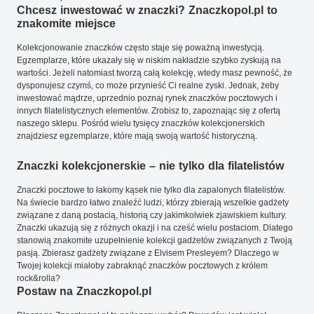
Chcesz inwestować w znaczki? Znaczkopol.pl to
znakomite miejsce
Kolekcjonowanie znaczków często staje się poważną inwestycją.
Egzemplarze, które ukazały się w niskim nakładzie szybko zyskują na
wartości. Jeżeli natomiast tworzą całą kolekcję, wtedy masz pewność, że
dysponujesz czymś, co może przynieść Ci realne zyski. Jednak, żeby
inwestować mądrze, uprzednio poznaj rynek znaczków pocztowych i
innych filatelistycznych elementów. Zrobisz to, zapoznając się z ofertą
naszego sklepu. Pośród wielu tysięcy znaczków kolekcjonerskich
znajdziesz egzemplarze, które mają swoją wartość historyczną.
Znaczki kolekcjonerskie – nie tylko dla filatelistów
Znaczki pocztowe to łakomy kąsek nie tylko dla zapalonych filatelistów.
Na świecie bardzo łatwo znaleźć ludzi, którzy zbierają wszelkie gadżety
związane z daną postacią, historią czy jakimkolwiek zjawiskiem kultury.
Znaczki ukazują się z różnych okazji i na cześć wielu postaciom. Dlatego
stanowią znakomite uzupełnienie kolekcji gadżetów związanych z Twoją
pasją. Zbierasz gadżety związane z Elvisem Presleyem? Dlaczego w
Twojej kolekcji miałoby zabraknąć znaczków pocztowych z królem
rock&rolla?
Postaw na Znaczkopol.pl