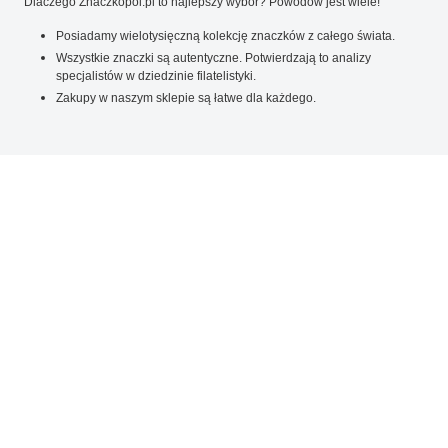
Dlaczego Znaczkopol.pl to najlepszy wybór? Powodów jest wiele!
Posiadamy wielotysięczną kolekcję znaczków z całego świata.
Wszystkie znaczki są autentyczne. Potwierdzają to analizy
specjalistów w dziedzinie filatelistyki.
Zakupy w naszym sklepie są łatwe dla każdego.