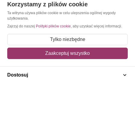
Korzystamy z plików cookie
O Znaczkopol.pl
Ta witryna używa plików cookie w celu ulepszenia ogólnej wygody
użytkowania.
O nas
Zajrzyj do naszej
Polityki plików cookie
, aby uzyskać więcej informacji.
Blog
Tylko niezbędne
Regulamin
Zaakceptuj wszystko
Polityka prywatności
Mapa strony
Dostosuj
Kontakt
Obsługa klienta
Pomoc i FAQ
Metody dostawy