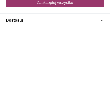
Zaakceptuj wszystko
Adres dostawy
Dostosuj
Polecamy
Znaczki Konie
Znaczki Politycy
Znaczki Żaglowce
Znaczki Kwiaty
Znaczki Herby / Heraldyka / Symbole
Regulamin
Prywatność
Bezpieczeństwo
2026 © SlimAD All Rights Reserved.