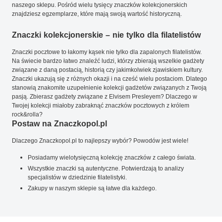
naszego sklepu. Pośród wielu tysięcy znaczków kolekcjonerskich
znajdziesz egzemplarze, które mają swoją wartość historyczną.
Znaczki kolekcjonerskie – nie tylko dla filatelistów
Znaczki pocztowe to łakomy kąsek nie tylko dla zapalonych filatelistów.
Na świecie bardzo łatwo znaleźć ludzi, którzy zbierają wszelkie gadżety
związane z daną postacią, historią czy jakimkolwiek zjawiskiem kultury.
Znaczki ukazują się z różnych okazji i na cześć wielu postaciom. Dlatego
stanowią znakomite uzupełnienie kolekcji gadżetów związanych z Twoją
pasją. Zbierasz gadżety związane z Elvisem Presleyem? Dlaczego w
Twojej kolekcji miałoby zabraknąć znaczków pocztowych z królem
rock&rolla?
Postaw na Znaczkopol.pl
Dlaczego Znaczkopol.pl to najlepszy wybór? Powodów jest wiele!
Posiadamy wielotysięczną kolekcję znaczków z całego świata.
Wszystkie znaczki są autentyczne. Potwierdzają to analizy
specjalistów w dziedzinie filatelistyki.
Zakupy w naszym sklepie są łatwe dla każdego.