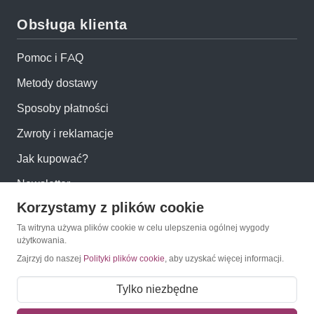
Obsługa klienta
Pomoc i FAQ
Metody dostawy
Sposoby płatności
Zwroty i reklamacje
Jak kupować?
Newsletter
Korzystamy z plików cookie
Konto
Ta witryna używa plików cookie w celu ulepszenia ogólnej wygody
użytkowania.
Zajrzyj do naszej
Polityki plików cookie
, aby uzyskać więcej informacji.
Moje konto
Moje zamówienia
Tylko niezbędne
Mój koszyk