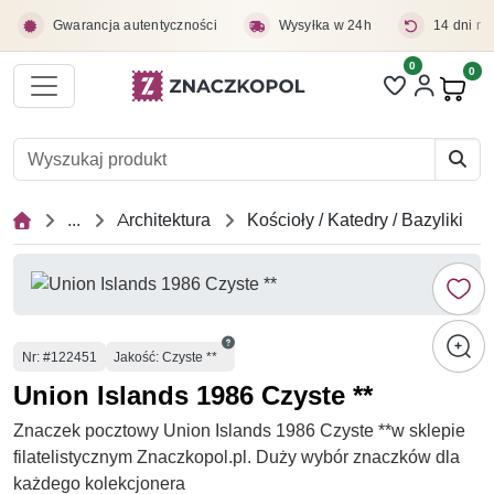
Przejdź do treści głównej
Gwarancja autentyczności
Wysyłka w 24h
14 dni na
0
Liczba pozycji 
0
Pro
...
Architektura
Kościoły / Katedry / Bazyliki
Numer
Nr
: #122451
Jakość: Czyste **
Union Islands 1986 Czyste **
Znaczek pocztowy Union Islands 1986 Czyste **w sklepie
filatelistycznym Znaczkopol.pl. Duży wybór znaczków dla
każdego kolekcjonera