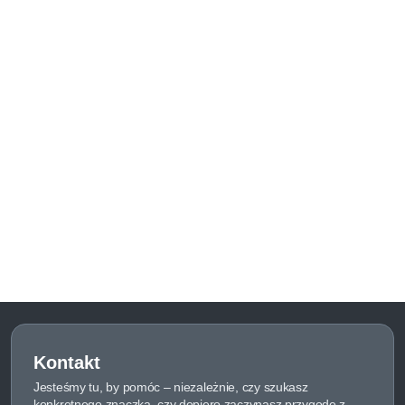
Kontakt
Jesteśmy tu, by pomóc – niezależnie, czy szukasz
konkretnego znaczka, czy dopiero zaczynasz przygodę z