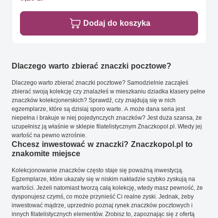
Dodaj do koszyka
Dlaczego warto zbierać znaczki pocztowe?
Dlaczego warto zbierać znaczki pocztowe? Samodzielnie zacząłeś
zbierać swoją kolekcję czy znalazłeś w mieszkaniu dziadka klasery pełne
znaczków kolekcjonerskich? Sprawdź, czy znajdują się w nich
egzemplarze, które są dzisiaj sporo warte. A może dana seria jest
niepełna i brakuje w niej pojedynczych znaczków? Jest duża szansa, że
uzupełnisz ją właśnie w sklepie filatelistycznym Znaczkopol.pl. Wtedy jej
wartość na pewno wzrośnie.
Chcesz inwestować w znaczki? Znaczkopol.pl to
znakomite miejsce
Kolekcjonowanie znaczków często staje się poważną inwestycją.
Egzemplarze, które ukazały się w niskim nakładzie szybko zyskują na
wartości. Jeżeli natomiast tworzą całą kolekcję, wtedy masz pewność, że
dysponujesz czymś, co może przynieść Ci realne zyski. Jednak, żeby
inwestować mądrze, uprzednio poznaj rynek znaczków pocztowych i
innych filatelistycznych elementów. Zrobisz to, zapoznając się z ofertą