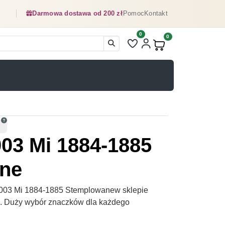
Darmowa dostawa od 200 zł
Pomoc
Kontakt
0
Liczba pozycji na liście ulubionyc
0
Produkty w koszyku:
03 Mi 1884-1885
ne
003 Mi 1884-1885 Stemplowanew sklepie
pl. Duży wybór znaczków dla każdego