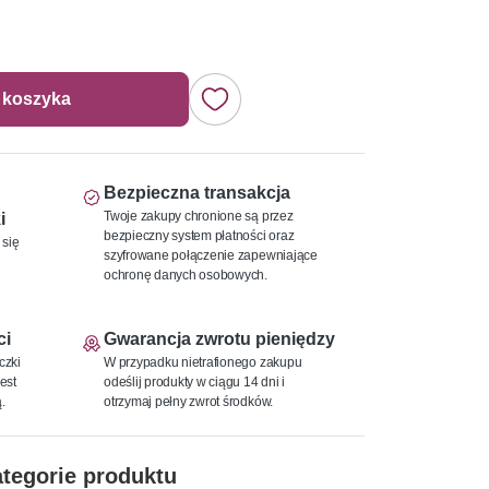
 koszyka
Bezpieczna transakcja
Twoje zakupy chronione są przez
i
bezpieczny system płatności oraz
 się
szyfrowane połączenie zapewniające
ochronę danych osobowych.
ci
Gwarancja zwrotu pieniędzy
czki
W przypadku nietrafionego zakupu
est
odeślij produkty w ciągu 14 dni i
.
otrzymaj pełny zwrot środków.
tegorie produktu