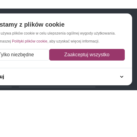
stamy z plików cookie
a używa plików cookie w celu ulepszenia ogólnej wygody użytkowania.
Napisz do nas
Zapisz się do newslettera
 naszej
Polityki plików cookie
, aby uzyskać więcej informacji.
Tylko niezbędne
Zaakceptuj wszystko
uj
Polecamy
Znaczki Konie
Znaczki Politycy
Znaczki Żaglowce
Znaczki Kolarstwo