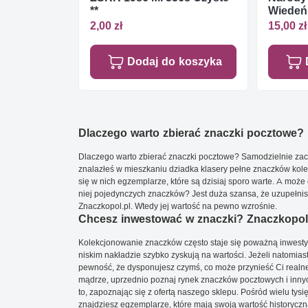
**
Wiedeń 
Czyste 
2,00 zł
15,00 zł
Dodaj do koszyka
Dlaczego warto zbierać znaczki pocztowe?
Dlaczego warto zbierać znaczki pocztowe? Samodzielnie zacz
znalazłeś w mieszkaniu dziadka klasery pełne znaczków kole
się w nich egzemplarze, które są dzisiaj sporo warte. A może 
niej pojedynczych znaczków? Jest duża szansa, że uzupełnisz 
Znaczkopol.pl. Wtedy jej wartość na pewno wzrośnie.
Chcesz inwestować w znaczki? Znaczkopol.
Kolekcjonowanie znaczków często staje się poważną inwestyc
niskim nakładzie szybko zyskują na wartości. Jeżeli natomias
pewność, że dysponujesz czymś, co może przynieść Ci realne
mądrze, uprzednio poznaj rynek znaczków pocztowych i innych
to, zapoznając się z ofertą naszego sklepu. Pośród wielu tys
znajdziesz egzemplarze, które mają swoją wartość historyczn