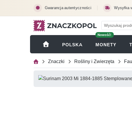
Przejdź do treści głównej
Gwarancja autentyczności
Wysyłka 
Nowość!
(OTWI
POLSKA
MONETY
Znaczki
Rośliny i Zwierzęta
Fa