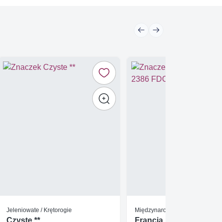
Jeleniowate / Krętorogie
Międzynarodowy Rok Komunikac
Czyste **
Francja 1983 Mi 2386 