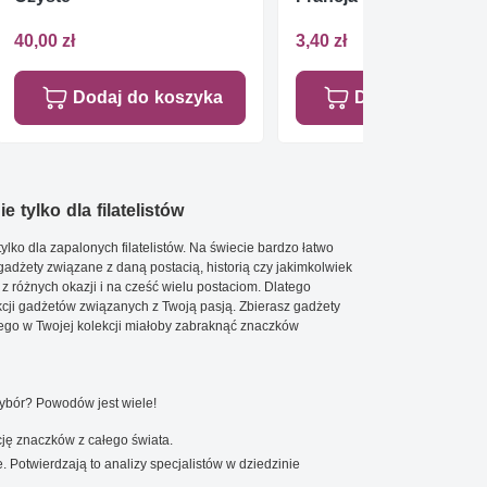
40,00 zł
3,40 zł
Dodaj do koszyka
Dodaj do koszy
e tylko dla filatelistów
ylko dla zapalonych filatelistów. Na świecie bardzo łatwo
 gadżety związane z daną postacią, historią czy jakimkolwiek
 z różnych okazji i na cześć wielu postaciom. Dlatego
cji gadżetów związanych z Twoją pasją. Zbierasz gadżety
go w Twojej kolekcji miałoby zabraknąć znaczków
wybór? Powodów jest wiele!
ję znaczków z całego świata.
. Potwierdzają to analizy specjalistów w dziedzinie