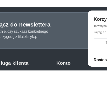
Korzy
łącz do newslettera
Ta witryn
żnie, czy szukasz konkretnego
Zajrzyj do
zygodę z filatelistyką.
Dostos
ługa klienta
Konto
c i FAQ
Moje konto
dy dostawy
Moje zamówienia
oby płatności
Mój koszyk
y i reklamacje
Adres dostawy