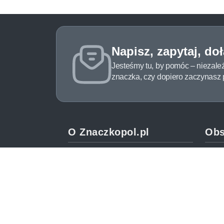
Napisz, zapytaj, do
Jesteśmy tu, by pomóc – niezale
znaczka, czy dopiero zaczynasz pr
O Znaczkopol.pl
Obs
O nas
Pomo
Blog
Meto
Regulamin
Spos
Polityka prywatności
Zwrot