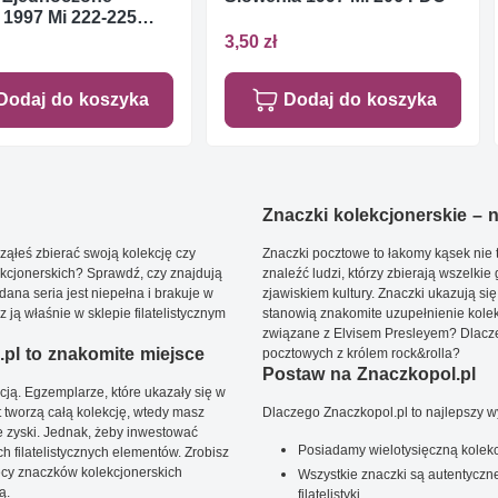
1997 Mi 222-225
**
3,50 zł
Dodaj do koszyka
Dodaj do koszyka
Znaczki kolekcjonerskie – ni
ąłeś zbierać swoją kolekcję czy
Znaczki pocztowe to łakomy kąsek nie t
kcjonerskich? Sprawdź, czy znajdują
znaleźć ludzi, którzy zbierają wszelkie
dana seria jest niepełna i brakuje w
zjawiskiem kultury. Znaczki ukazują się
ją właśnie w sklepie filatelistycznym
stanowią znakomite uzupełnienie kolek
związane z Elvisem Presleyem? Dlacze
pl to znakomite miejsce
pocztowych z królem rock&rolla?
Postaw na Znaczkopol.pl
ją. Egzemplarze, które ukazały się w
t tworzą całą kolekcję, wtedy masz
Dlaczego Znaczkopol.pl to najlepszy 
 zyski. Jednak, żeby inwestować
Posiadamy wielotysięczną kolekc
 filatelistycznych elementów. Zrobisz
ięcy znaczków kolekcjonerskich
Wszystkie znaczki są autentyczne
ą.
filatelistyki.