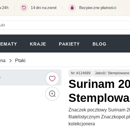
w 24h
14 dni na zwrot
Bezpieczne płatności
ERA SIĘ W NOWEJ KARCIE)
TEMATY
KRAJE
PAKIETY
BLOG
una
Ptaki
Numer
Nr
: #124689
Jakość: Stemplowane
Surinam 20
Stemplowa
Znaczek pocztowy Surinam 2
filatelistycznym Znaczkopol.
kolekcjonera