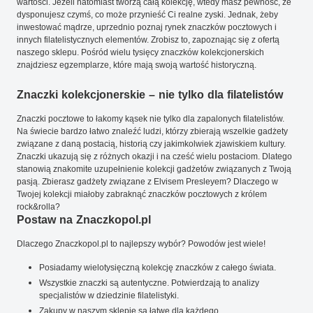
wartości. Jeżeli natomiast tworzą całą kolekcję, wtedy masz pewność, że
dysponujesz czymś, co może przynieść Ci realne zyski. Jednak, żeby
inwestować mądrze, uprzednio poznaj rynek znaczków pocztowych i
innych filatelistycznych elementów. Zrobisz to, zapoznając się z ofertą
naszego sklepu. Pośród wielu tysięcy znaczków kolekcjonerskich
znajdziesz egzemplarze, które mają swoją wartość historyczną.
Znaczki kolekcjonerskie – nie tylko dla filatelistów
Znaczki pocztowe to łakomy kąsek nie tylko dla zapalonych filatelistów.
Na świecie bardzo łatwo znaleźć ludzi, którzy zbierają wszelkie gadżety
związane z daną postacią, historią czy jakimkolwiek zjawiskiem kultury.
Znaczki ukazują się z różnych okazji i na cześć wielu postaciom. Dlatego
stanowią znakomite uzupełnienie kolekcji gadżetów związanych z Twoją
pasją. Zbierasz gadżety związane z Elvisem Presleyem? Dlaczego w
Twojej kolekcji miałoby zabraknąć znaczków pocztowych z królem
rock&rolla?
Postaw na Znaczkopol.pl
Dlaczego Znaczkopol.pl to najlepszy wybór? Powodów jest wiele!
Posiadamy wielotysięczną kolekcję znaczków z całego świata.
Wszystkie znaczki są autentyczne. Potwierdzają to analizy
specjalistów w dziedzinie filatelistyki.
Zakupy w naszym sklepie są łatwe dla każdego.