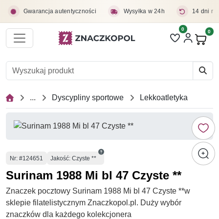
Przejdź do treści głównej
Gwarancja autentyczności
Wysyłka w 24h
14 dni na
0
Liczba pozycji 
0
Pro
...
Dyscypliny sportowe
Lekkoatletyka
Numer
Nr
: #124651
Jakość: Czyste **
Surinam 1988 Mi bl 47 Czyste **
Znaczek pocztowy Surinam 1988 Mi bl 47 Czyste **w
sklepie filatelistycznym Znaczkopol.pl. Duży wybór
znaczków dla każdego kolekcjonera