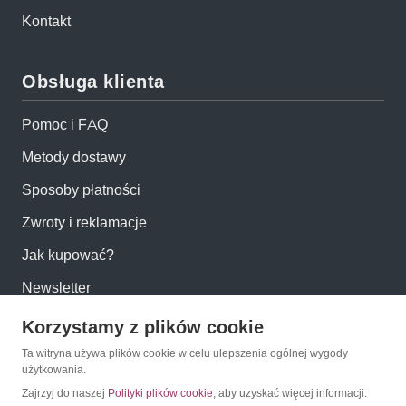
Kontakt
Obsługa klienta
Pomoc i FAQ
Metody dostawy
Sposoby płatności
Zwroty i reklamacje
Jak kupować?
Newsletter
Korzystamy z plików cookie
Konto
Ta witryna używa plików cookie w celu ulepszenia ogólnej wygody
użytkowania.
Moje konto
Zajrzyj do naszej
Polityki plików cookie
, aby uzyskać więcej informacji.