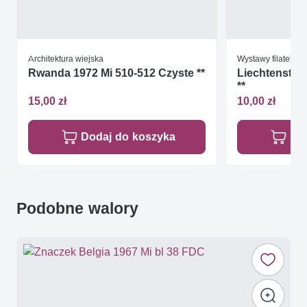
Architektura wiejska
Wystawy filatelist
Rwanda 1972 Mi 510-512 Czyste **
Liechtenstein
**
15,00 zł
10,00 zł
Dodaj do koszyka
Do
Podobne walory