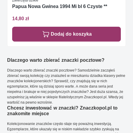
Zwierzęta dzikie
Papua Nowa Gwinea 1994 Mi bl 6 Czyste **
14,80 zł
Dodaj do koszyka
Dlaczego warto zbierać znaczki pocztowe?
Dlaczego warto zbierać znaczki pocztowe? Samodzielnie zacząłeś
zbierać swoją kolekcję czy znalazłeś w mieszkaniu dziadka klasery pełne
znaczków kolekcjonerskich? Sprawdź, czy znajdują się w nich
egzemplarze, które są dzisiaj sporo warte. A może dana seria jest
niepełna i brakuje w niej pojedynczych znaczków? Jest duża szansa, że
uzupełnisz ją właśnie w sklepie filatelistycznym Znaczkopol.pl. Wtedy jej
wartość na pewno wzrośnie.
Chcesz inwestować w znaczki? Znaczkopol.pl to
znakomite miejsce
Kolekcjonowanie znaczków często staje się poważną inwestycją.
Egzemplarze, które ukazały się w niskim nakładzie szybko zyskują na