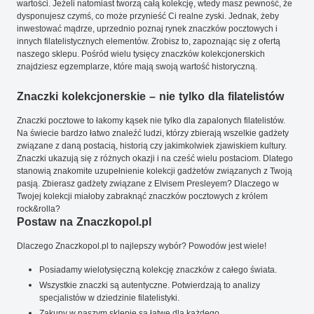
wartości. Jeżeli natomiast tworzą całą kolekcję, wtedy masz pewność, że
dysponujesz czymś, co może przynieść Ci realne zyski. Jednak, żeby
inwestować mądrze, uprzednio poznaj rynek znaczków pocztowych i
innych filatelistycznych elementów. Zrobisz to, zapoznając się z ofertą
naszego sklepu. Pośród wielu tysięcy znaczków kolekcjonerskich
znajdziesz egzemplarze, które mają swoją wartość historyczną.
Znaczki kolekcjonerskie – nie tylko dla filatelistów
Znaczki pocztowe to łakomy kąsek nie tylko dla zapalonych filatelistów.
Na świecie bardzo łatwo znaleźć ludzi, którzy zbierają wszelkie gadżety
związane z daną postacią, historią czy jakimkolwiek zjawiskiem kultury.
Znaczki ukazują się z różnych okazji i na cześć wielu postaciom. Dlatego
stanowią znakomite uzupełnienie kolekcji gadżetów związanych z Twoją
pasją. Zbierasz gadżety związane z Elvisem Presleyem? Dlaczego w
Twojej kolekcji miałoby zabraknąć znaczków pocztowych z królem
rock&rolla?
Postaw na Znaczkopol.pl
Dlaczego Znaczkopol.pl to najlepszy wybór? Powodów jest wiele!
Posiadamy wielotysięczną kolekcję znaczków z całego świata.
Wszystkie znaczki są autentyczne. Potwierdzają to analizy
specjalistów w dziedzinie filatelistyki.
Zakupy w naszym sklepie są łatwe dla każdego.