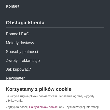
Kontakt
Obsługa klienta
Pomoc i FAQ
Metody dostawy
Sposoby płatności
Zwroty i reklamacje
Jak kupować?
Newsletter
Korzystamy z plików cookie
Konto
Ta witryna używa plików cookie w celu ulepszenia ogólnej wygody
użytkowania.
Moje konto
Zajrzyj do naszej
Polityki plików cookie
, aby uzyskać więcej informacji.