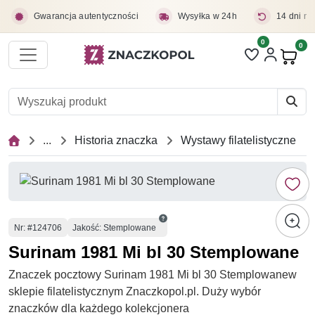
Przejdź do treści głównej
Gwarancja autentyczności
Wysyłka w 24h
14 dni na
0
Liczba pozycji 
0
Pro
...
Historia znaczka
Wystawy filatelistyczne
Numer
Nr
: #124706
Jakość: Stemplowane
Surinam 1981 Mi bl 30 Stemplowane
Znaczek pocztowy Surinam 1981 Mi bl 30 Stemplowanew
sklepie filatelistycznym Znaczkopol.pl. Duży wybór
znaczków dla każdego kolekcjonera