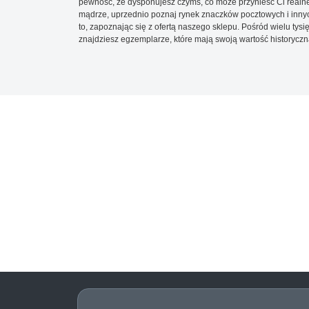
pewność, że dysponujesz czymś, co może przynieść Ci realne
mądrze, uprzednio poznaj rynek znaczków pocztowych i innych
to, zapoznając się z ofertą naszego sklepu. Pośród wielu tys
znajdziesz egzemplarze, które mają swoją wartość historyczn