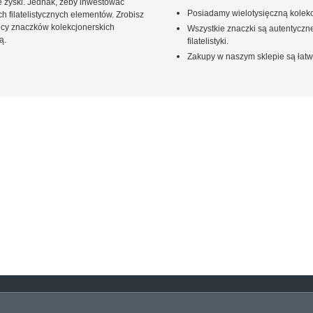
 zyski. Jednak, żeby inwestować
Posiadamy wielotysięczną kolekc
 filatelistycznych elementów. Zrobisz
ięcy znaczków kolekcjonerskich
Wszystkie znaczki są autentyczne
ą.
filatelistyki.
Zakupy w naszym sklepie są łatw