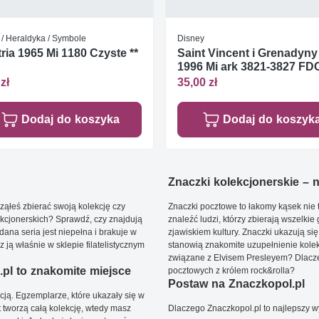
 / Heraldyka / Symbole
Disney
ria 1965 Mi 1180 Czyste **
Saint Vincent i Grenadyny
1996 Mi ark 3821-3827 FD
zł
35,00 zł
Dodaj do koszyka
Dodaj do koszyk
Znaczki kolekcjonerskie – ni
ąłeś zbierać swoją kolekcję czy
Znaczki pocztowe to łakomy kąsek nie t
kcjonerskich? Sprawdź, czy znajdują
znaleźć ludzi, którzy zbierają wszelkie
dana seria jest niepełna i brakuje w
zjawiskiem kultury. Znaczki ukazują się
ją właśnie w sklepie filatelistycznym
stanowią znakomite uzupełnienie kolek
związane z Elvisem Presleyem? Dlacze
pl to znakomite miejsce
pocztowych z królem rock&rolla?
Postaw na Znaczkopol.pl
ją. Egzemplarze, które ukazały się w
t tworzą całą kolekcję, wtedy masz
Dlaczego Znaczkopol.pl to najlepszy 