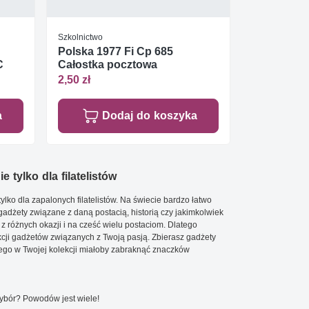
Szkolnictwo
Polska 1977 Fi Cp 685
C
Całostka pocztowa
2,50 zł
a
Dodaj do koszyka
e tylko dla filatelistów
ylko dla zapalonych filatelistów. Na świecie bardzo łatwo
 gadżety związane z daną postacią, historią czy jakimkolwiek
 z różnych okazji i na cześć wielu postaciom. Dlatego
cji gadżetów związanych z Twoją pasją. Zbierasz gadżety
go w Twojej kolekcji miałoby zabraknąć znaczków
wybór? Powodów jest wiele!