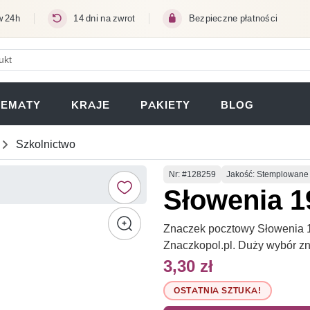
w 24h
14 dni na zwrot
Bezpieczne płatności
ERA SIĘ W NOWEJ KARCIE)
TEMATY
KRAJE
PAKIETY
BLOG
Szkolnictwo
Numer
Nr
: #128259
Jakość: Stemplowane
Słowenia 
Znaczek pocztowy Słowenia 1
Znaczkopol.pl. Duży wybór z
3,30 zł
OSTATNIA SZTUKA!