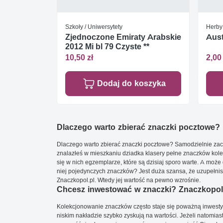
Szkoły / Uniwersytety
Herby
Zjednoczone Emiraty Arabskie
Aust
2012 Mi bl 79 Czyste **
10,50 zł
2,00 
Dodaj do koszyka
Dlaczego warto zbierać znaczki pocztowe?
Dlaczego warto zbierać znaczki pocztowe? Samodzielnie zacz
znalazłeś w mieszkaniu dziadka klasery pełne znaczków kole
się w nich egzemplarze, które są dzisiaj sporo warte. A może 
niej pojedynczych znaczków? Jest duża szansa, że uzupełnisz 
Znaczkopol.pl. Wtedy jej wartość na pewno wzrośnie.
Chcesz inwestować w znaczki? Znaczkopol.
Kolekcjonowanie znaczków często staje się poważną inwestyc
niskim nakładzie szybko zyskują na wartości. Jeżeli natomias