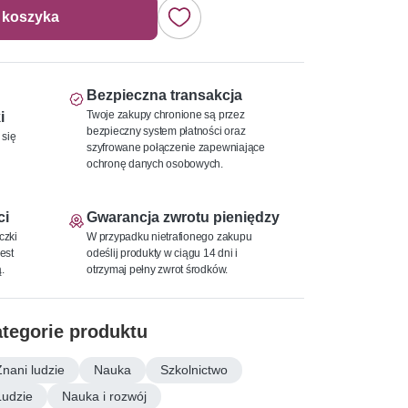
 koszyka
Bezpieczna transakcja
Twoje zakupy chronione są przez
i
bezpieczny system płatności oraz
 się
szyfrowane połączenie zapewniające
ochronę danych osobowych.
ci
Gwarancja zwrotu pieniędzy
czki
W przypadku nietrafionego zakupu
est
odeślij produkty w ciągu 14 dni i
.
otrzymaj pełny zwrot środków.
tegorie produktu
Znani ludzie
Nauka
Szkolnictwo
Ludzie
Nauka i rozwój