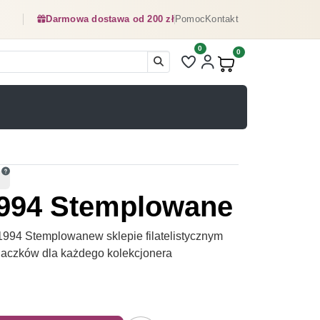
Darmowa dostawa od 200 zł
Pomoc
Kontakt
0
Liczba pozycji na liście ulubionyc
0
Produkty w koszyku:
1994 Stemplowane
994 Stemplowanew sklepie filatelistycznym
naczków dla każdego kolekcjonera