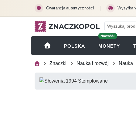
Przejdź do treści głównej
Gwarancja autentyczności
Wysyłka 
Nowość!
(OTWI
POLSKA
MONETY
Znaczki
Nauka i rozwój
Nauka